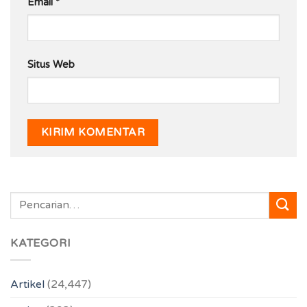
Email
*
Situs Web
KATEGORI
Artikel
(24,447)