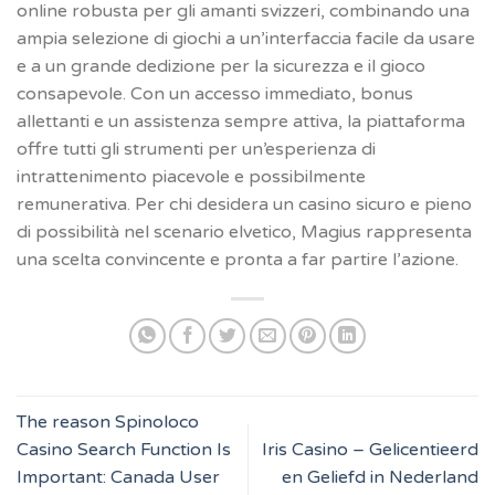
online robusta per gli amanti svizzeri, combinando una
ampia selezione di giochi a un’interfaccia facile da usare
e a un grande dedizione per la sicurezza e il gioco
consapevole. Con un accesso immediato, bonus
allettanti e un assistenza sempre attiva, la piattaforma
offre tutti gli strumenti per un’esperienza di
intrattenimento piacevole e possibilmente
remunerativa. Per chi desidera un casino sicuro e pieno
di possibilità nel scenario elvetico, Magius rappresenta
una scelta convincente e pronta a far partire l’azione.
The reason Spinoloco
Casino Search Function Is
Iris Casino – Gelicentieerd
Important: Canada User
en Geliefd in Nederland