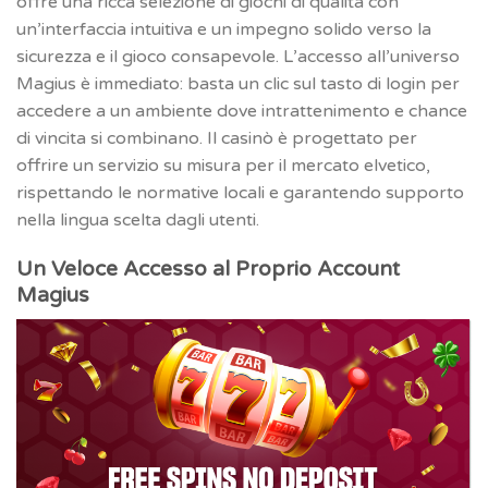
offre una ricca selezione di giochi di qualità con
un’interfaccia intuitiva e un impegno solido verso la
sicurezza e il gioco consapevole. L’accesso all’universo
Magius è immediato: basta un clic sul tasto di login per
accedere a un ambiente dove intrattenimento e chance
di vincita si combinano. Il casinò è progettato per
offrire un servizio su misura per il mercato elvetico,
rispettando le normative locali e garantendo supporto
nella lingua scelta dagli utenti.
Un Veloce Accesso al Proprio Account
Magius