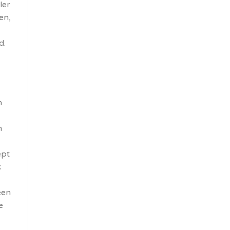
ler
en,
d.
n
n
ept
k
een
e