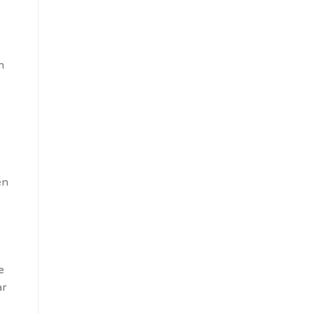
n
en
e
ar