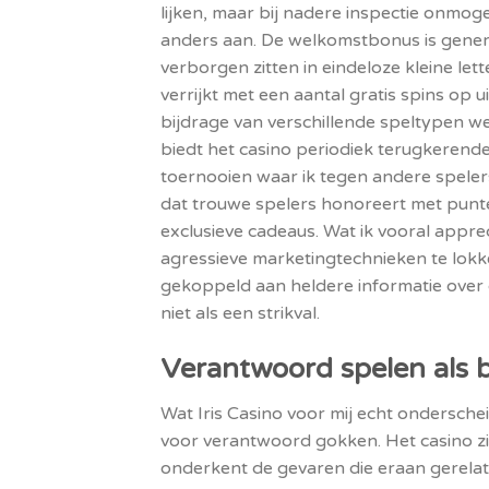
lijken, maar bij nadere inspectie onmogel
anders aan. De welkomstbonus is genero
verborgen zitten in eindeloze kleine let
verrijkt met een aantal gratis spins op 
bijdrage van verschillende speltypen 
biedt het casino periodiek terugkerend
toernooien waar ik tegen andere spelers
dat trouwe spelers honoreert met punt
exclusieve cadeaus. Wat ik vooral apprec
agressieve marketingtechnieken te lokk
gekoppeld aan heldere informatie over 
niet als een strikval.
Verantwoord spelen als 
Wat Iris Casino voor mij echt ondersche
voor verantwoord gokken. Het casino zi
onderkent de gevaren die eraan gerelat