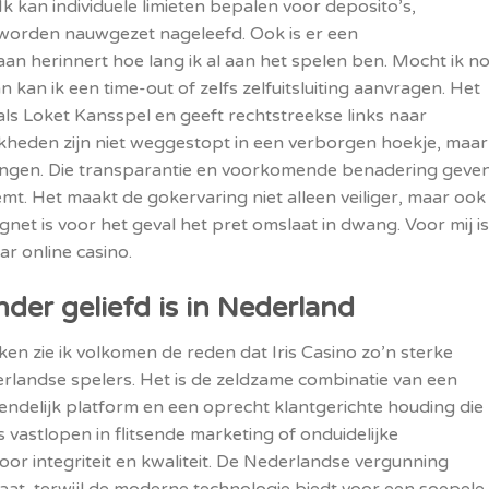
k kan individuele limieten bepalen voor deposito’s,
worden nauwgezet nageleefd. Ook is er een
raan herinnert hoe lang ik al aan het spelen ben. Mocht ik n
kan ik een time-out of zelfs zelfuitsluiting aanvragen. Het
ls Loket Kansspel en geeft rechtstreekse links naar
kheden zijn niet weggestopt in een verborgen hoekje, maar
ellingen. Die transparantie en voorkomende benadering geve
neemt. Het maakt de gokervaring niet alleen veiliger, maar ook
gnet is voor het geval het pret omslaat in dwang. Voor mij is
r online casino.
der geliefd is in Nederland
ken zie ik volkomen de reden dat Iris Casino zo’n sterke
landse spelers. Het is de zeldzame combinatie van een
iendelijk platform en een oprecht klantgerichte houding die
 vastlopen in flitsende marketing of onduidelijke
oor integriteit en kwaliteit. De Nederlandse vergunning
aat, terwijl de moderne technologie biedt voor een soepele