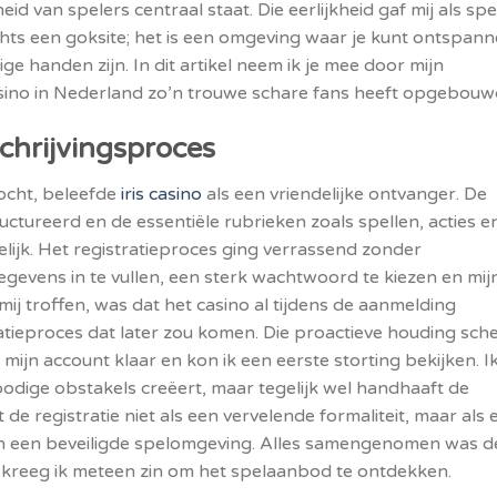
eid van spelers centraal staat. Die eerlijkheid gaf mij als spe
lechts een goksite; het is een omgeving waar je kunt ontspann
ige handen zijn. In dit artikel neem ik je mee door mijn
casino in Nederland zo’n trouwe schare fans heeft opgebouw
schrijvingsproces
ocht, beleefde
iris casino
als een vriendelijke ontvanger. De
uctureerd en de essentiële rubrieken zoals spellen, acties e
elijk. Het registratieproces ging verrassend zonder
egevens in te vullen, een sterk wachtwoord te kiezen en mij
mij troffen, was dat het casino al tijdens de aanmelding
icatieproces dat later zou komen. Die proactieve houding sch
ijn account klaar en kon ik een eerste storting bekijken. I
odige obstakels creëert, maar tegelijk wel handhaaft de
lt de registratie niet als een vervelende formaliteit, maar als 
van een beveiligde spelomgeving. Alles samengenomen was d
 kreeg ik meteen zin om het spelaanbod te ontdekken.