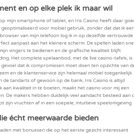
ent en op elke plek ik maar wil
r op mijn smartphone of tablet, en Iris Casino heeft daar goe
 geoptimaliseerd voor mobiel gebruik, zonder dat dat ik ee
browser van mijn telefoon log ik in op dezelfde vertrouwde
rfect aanpast aan het kleinere scherm. De spellen laden snel
n vingers te bedienen en de grafische kwaliteit blijft
ng. Het complete spelaanbod, met de live casino-tafels, is
t gevoel dat ik compromissen moet doen ten opzichte van d
em en de klantenservice zijn helemaal mobiel toegankelijk.
an de tandarts of gewoon op de bank, Iris Casino is altijd
 ik aan kwaliteit in te boeten, maakt het casino voor mij een
ven. De makers hebben duidelijk veel aandacht besteed aan 
 zijn vruchten af in een soepele, intuïtieve speelomgeving.
die écht meerwaarde bieden
erladen met bonussen die op het eerste gezicht interessant