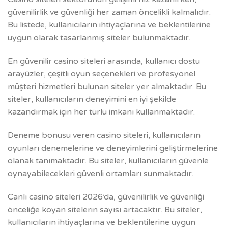
güvenilirlik ve güvenliği her zaman öncelikli kalmalıdır.
Bu listede, kullanıcıların ihtiyaçlarına ve beklentilerine
uygun olarak tasarlanmış siteler bulunmaktadır.
En güvenilir casino siteleri arasında, kullanıcı dostu
arayüzler, çeşitli oyun seçenekleri ve profesyonel
müşteri hizmetleri bulunan siteler yer almaktadır. Bu
siteler, kullanıcıların deneyimini en iyi şekilde
kazandırmak için her türlü imkanı kullanmaktadır.
Deneme bonusu veren casino siteleri, kullanıcıların
oyunları denemelerine ve deneyimlerini geliştirmelerine
olanak tanımaktadır. Bu siteler, kullanıcıların güvenle
oynayabilecekleri güvenli ortamları sunmaktadır.
Canlı casino siteleri 2026’da, güvenilirlik ve güvenliği
önceliğe koyan sitelerin sayısı artacaktır. Bu siteler,
kullanıcıların ihtiyaçlarına ve beklentilerine uygun