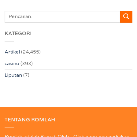
KATEGORI
Artikel
(24,455)
casino
(393)
Liputan
(7)
TENTANG ROMLAH
Romlah adalah Rumah Oleh - Oleh yang menyediakan