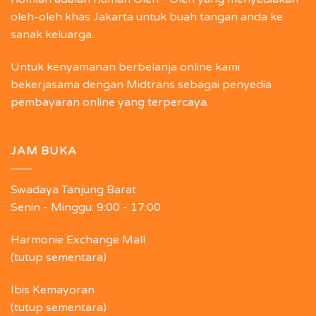
oleh-oleh khas Jakarta untuk buah tangan anda ke
sanak keluarga.
Untuk kenyamanan berbelanja online kami
bekerjasama dengan Midtrans sebagai penyedia
pembayaran online yang terpercaya.
JAM BUKA
Swadaya Tanjung Barat
Senin - Minggu:
9:00 - 17:00
Harmonie Exchange Mall
(tutup sementara)
Ibis Kemayoran
(tutup sementara)