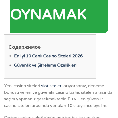
OYNAMAK
Содержимое
En İyi 10 Canlı Casino Siteleri 2026
Güvenlik ve Şifreleme Özellikleri
Yeni casino siteleri
slot siteleri
arıyorsanız, deneme
bonusu veren ve güvenilir casino bahis siteleri arasında
seçim yapmanız gerekmektedir. Bu yıl, en güvenilir
casino siteleri arasında yer alan 10 siteyi inceleyelim.
Casino siteleri sektörünün gelişimi hız kazanırken,