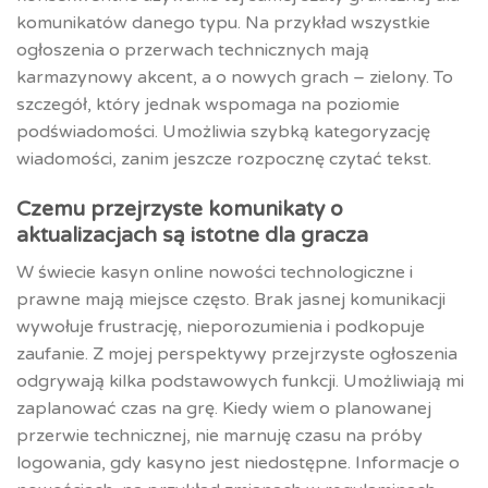
komunikatów danego typu. Na przykład wszystkie
ogłoszenia o przerwach technicznych mają
karmazynowy akcent, a o nowych grach – zielony. To
szczegół, który jednak wspomaga na poziomie
podświadomości. Umożliwia szybką kategoryzację
wiadomości, zanim jeszcze rozpocznę czytać tekst.
Czemu przejrzyste komunikaty o
aktualizacjach są istotne dla gracza
W świecie kasyn online nowości technologiczne i
prawne mają miejsce często. Brak jasnej komunikacji
wywołuje frustrację, nieporozumienia i podkopuje
zaufanie. Z mojej perspektywy przejrzyste ogłoszenia
odgrywają kilka podstawowych funkcji. Umożliwiają mi
zaplanować czas na grę. Kiedy wiem o planowanej
przerwie technicznej, nie marnuję czasu na próby
logowania, gdy kasyno jest niedostępne. Informacje o