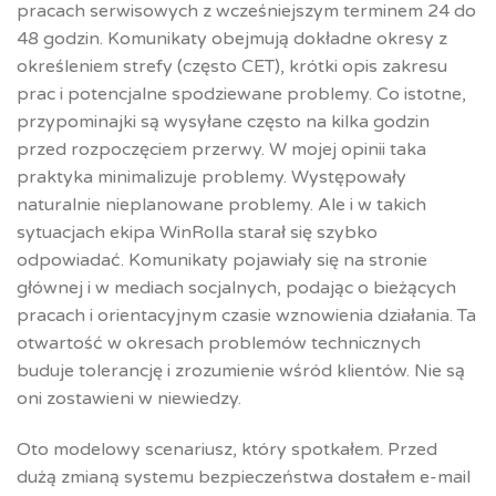
pracach serwisowych z wcześniejszym terminem 24 do
48 godzin. Komunikaty obejmują dokładne okresy z
określeniem strefy (często CET), krótki opis zakresu
prac i potencjalne spodziewane problemy. Co istotne,
przypominajki są wysyłane często na kilka godzin
przed rozpoczęciem przerwy. W mojej opinii taka
praktyka minimalizuje problemy. Występowały
naturalnie nieplanowane problemy. Ale i w takich
sytuacjach ekipa WinRolla starał się szybko
odpowiadać. Komunikaty pojawiały się na stronie
głównej i w mediach socjalnych, podając o bieżących
pracach i orientacyjnym czasie wznowienia działania. Ta
otwartość w okresach problemów technicznych
buduje tolerancję i zrozumienie wśród klientów. Nie są
oni zostawieni w niewiedzy.
Oto modelowy scenariusz, który spotkałem. Przed
dużą zmianą systemu bezpieczeństwa dostałem e-mail