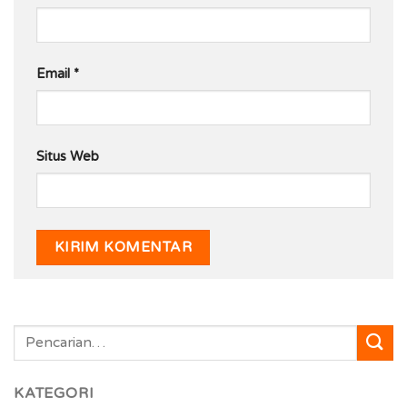
Email
*
Situs Web
KATEGORI