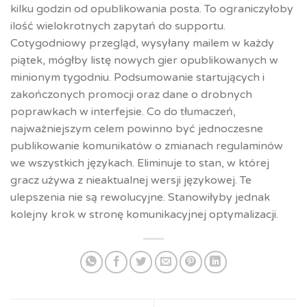
kilku godzin od opublikowania posta. To ograniczyłoby
ilość wielokrotnych zapytań do supportu.
Cotygodniowy przegląd, wysyłany mailem w każdy
piątek, mógłby listę nowych gier opublikowanych w
minionym tygodniu. Podsumowanie startujących i
zakończonych promocji oraz dane o drobnych
poprawkach w interfejsie. Co do tłumaczeń,
najważniejszym celem powinno być jednoczesne
publikowanie komunikatów o zmianach regulaminów
we wszystkich językach. Eliminuje to stan, w której
gracz używa z nieaktualnej wersji językowej. Te
ulepszenia nie są rewolucyjne. Stanowiłyby jednak
kolejny krok w stronę komunikacyjnej optymalizacji.