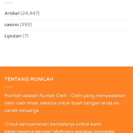
Artikel
(24,447)
casino
(393)
Liputan
(7)
TENTANG ROMLAH
Romlah adalah Rumah Oleh - Oleh yang menyediakan
oleh-oleh khas Jakarta untuk buah tangan anda ke
sanak keluarga.
Untuk kenyamanan berbelanja online kami
bekerjasama dengan Midtrans sebagai penyedia