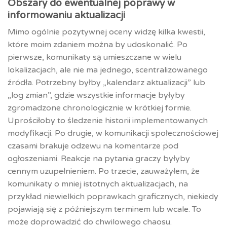
Obszary do ewentualnej poprawy w
informowaniu aktualizacji
Mimo ogólnie pozytywnej oceny widzę kilka kwestii,
które moim zdaniem można by udoskonalić. Po
pierwsze, komunikaty są umieszczane w wielu
lokalizacjach, ale nie ma jednego, scentralizowanego
źródła. Potrzebny byłby „kalendarz aktualizacji” lub
„log zmian”, gdzie wszystkie informacje byłyby
zgromadzone chronologicznie w krótkiej formie.
Uprościłoby to śledzenie historii implementowanych
modyfikacji. Po drugie, w komunikacji społecznościowej
czasami brakuje odzewu na komentarze pod
ogłoszeniami. Reakcje na pytania graczy byłyby
cennym uzupełnieniem. Po trzecie, zauważyłem, że
komunikaty o mniej istotnych aktualizacjach, na
przykład niewielkich poprawkach graficznych, niekiedy
pojawiają się z późniejszym terminem lub wcale. To
może doprowadzić do chwilowego chaosu.