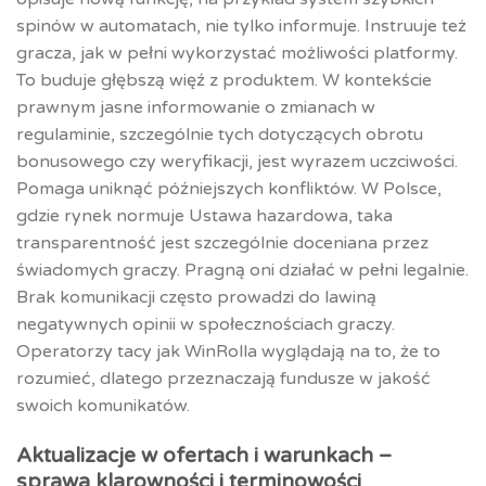
spinów w automatach, nie tylko informuje. Instruuje też
gracza, jak w pełni wykorzystać możliwości platformy.
To buduje głębszą więź z produktem. W kontekście
prawnym jasne informowanie o zmianach w
regulaminie, szczególnie tych dotyczących obrotu
bonusowego czy weryfikacji, jest wyrazem uczciwości.
Pomaga uniknąć późniejszych konfliktów. W Polsce,
gdzie rynek normuje Ustawa hazardowa, taka
transparentność jest szczególnie doceniana przez
świadomych graczy. Pragną oni działać w pełni legalnie.
Brak komunikacji często prowadzi do lawiną
negatywnych opinii w społecznościach graczy.
Operatorzy tacy jak WinRolla wyglądają na to, że to
rozumieć, dlatego przeznaczają fundusze w jakość
swoich komunikatów.
Aktualizacje w ofertach i warunkach –
sprawa klarowności i terminowości