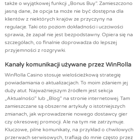
także o wyjątkowej funkcji „Bonus Buy”. Zamieszczono
jasną dane, że opcja ta może nie być dostępna dla
klientów z niektórych krajów ze przyczyny na
regulacje. Taki oto poziom dokładności i uczciwości
sprawia, że zapał nie jest bezpodstawny. Opiera się na
szczegółach, co finalnie doprowadza do lepszej
przyjemności z rozgrywki.
Kanały komunikacji używane przez WinRolla
WinRolla Casino stosuje wielościeżkową strategię
powiadamiania o aktualizacjach. To moim zdaniem jej
duży atut. Najważniejszym źródłem jest sekcja
„Aktualności” lub „Blog” na stronie internetowej. Tam
zamieszczane są obszerne artykuły o istotniejszych
zmianach, jak wprowadzenie nowego dostawcy gier
czy okresowej promocji. Ale na tym nie zatrzymuje.
Kluczowe, pilne komunikaty, na przykład o chwilowych
przerwach serwisowych, trafiają do mnie często przez