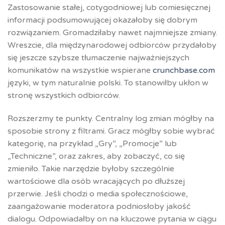
Zastosowanie stałej, cotygodniowej lub comiesięcznej
informacji podsumowującej okazałoby się dobrym
rozwiązaniem. Gromadziłaby nawet najmniejsze zmiany.
Wreszcie, dla międzynarodowej odbiorców przydałoby
się jeszcze szybsze tłumaczenie najważniejszych
komunikatów na wszystkie wspierane
crunchbase.com
języki, w tym naturalnie polski. To stanowiłby ukłon w
stronę wszystkich odbiorców.
Rozszerzmy te punkty. Centralny log zmian mógłby na
sposobie strony z filtrami. Gracz mógłby sobie wybrać
kategorię, na przykład „Gry”, „Promocje” lub
„Techniczne”, oraz zakres, aby zobaczyć, co się
zmieniło. Takie narzędzie byłoby szczególnie
wartościowe dla osób wracających po dłuższej
przerwie. Jeśli chodzi o media społecznościowe,
zaangażowanie moderatora podniosłoby jakość
dialogu. Odpowiadałby on na kluczowe pytania w ciągu