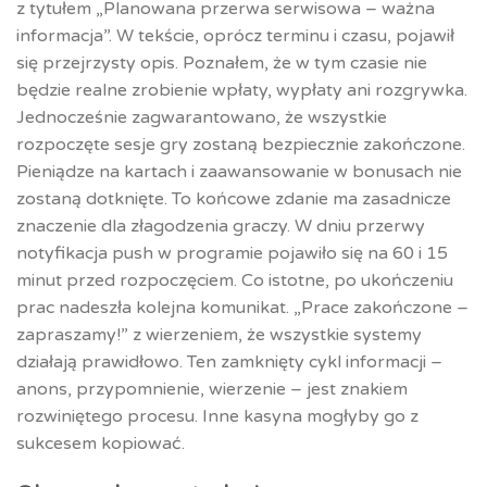
z tytułem „Planowana przerwa serwisowa – ważna
informacja”. W tekście, oprócz terminu i czasu, pojawił
się przejrzysty opis. Poznałem, że w tym czasie nie
będzie realne zrobienie wpłaty, wypłaty ani rozgrywka.
Jednocześnie zagwarantowano, że wszystkie
rozpoczęte sesje gry zostaną bezpiecznie zakończone.
Pieniądze na kartach i zaawansowanie w bonusach nie
zostaną dotknięte. To końcowe zdanie ma zasadnicze
znaczenie dla złagodzenia graczy. W dniu przerwy
notyfikacja push w programie pojawiło się na 60 i 15
minut przed rozpoczęciem. Co istotne, po ukończeniu
prac nadeszła kolejna komunikat. „Prace zakończone –
zapraszamy!” z wierzeniem, że wszystkie systemy
działają prawidłowo. Ten zamknięty cykl informacji –
anons, przypomnienie, wierzenie – jest znakiem
rozwiniętego procesu. Inne kasyna mogłyby go z
sukcesem kopiować.