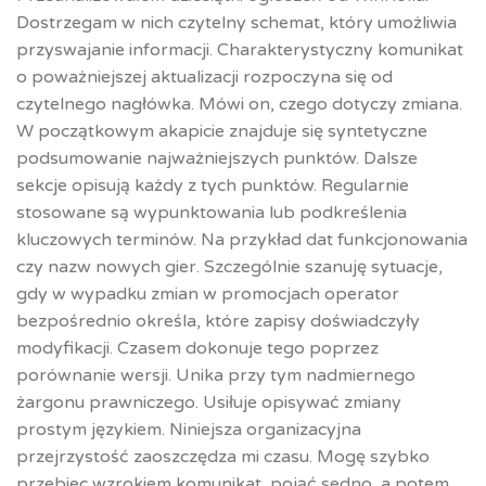
Dostrzegam w nich czytelny schemat, który umożliwia
przyswajanie informacji. Charakterystyczny komunikat
o poważniejszej aktualizacji rozpoczyna się od
czytelnego nagłówka. Mówi on, czego dotyczy zmiana.
W początkowym akapicie znajduje się syntetyczne
podsumowanie najważniejszych punktów. Dalsze
sekcje opisują każdy z tych punktów. Regularnie
stosowane są wypunktowania lub podkreślenia
kluczowych terminów. Na przykład dat funkcjonowania
czy nazw nowych gier. Szczególnie szanuję sytuacje,
gdy w wypadku zmian w promocjach operator
bezpośrednio określa, które zapisy doświadczyły
modyfikacji. Czasem dokonuje tego poprzez
porównanie wersji. Unika przy tym nadmiernego
żargonu prawniczego. Usiłuje opisywać zmiany
prostym językiem. Niniejsza organizacyjna
przejrzystość zaoszczędza mi czasu. Mogę szybko
przebiec wzrokiem komunikat, pojąć sedno, a potem