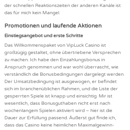
der schnellen Reaktionszeiten der anderen Kanäle ist
das für mich kein Mangel.
Promotionen und laufende Aktionen
Einstiegsangebot und erste Schritte
Das Willkommenspaket von VipLuck Casino ist
großzügig gestaltet, ohne übertriebene Versprechen
zu machen. Ich habe den Einzahlungsbonus in
Anspruch genommen und war wohl überrascht, wie
verständlich die Bonusbedingungen dargelegt werden.
Der Umsatzbedingung ist ausgewogen, er befindet
sich im branchenüblichen Rahmen, und die Liste der
gesperrten Spiele ist knapp und einsichtig. Mir ist
wesentlich, dass Bonusguthaben nicht erst nach
wochenlangem Spielen aktiviert wird – hier ist die
Dauer zur Erfüllung passend. Äußerst gut finde ich,
dass das Casino keine heimlichen Maximalgewinn-