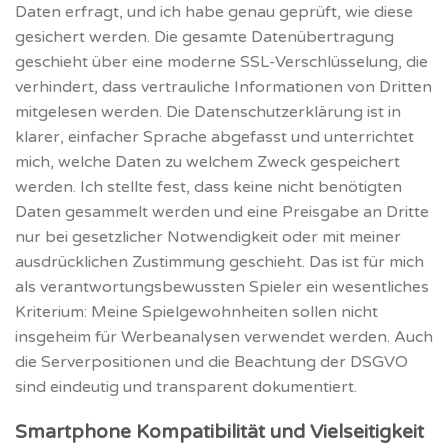
Daten erfragt, und ich habe genau geprüft, wie diese
gesichert werden. Die gesamte Datenübertragung
geschieht über eine moderne SSL-Verschlüsselung, die
verhindert, dass vertrauliche Informationen von Dritten
mitgelesen werden. Die Datenschutzerklärung ist in
klarer, einfacher Sprache abgefasst und unterrichtet
mich, welche Daten zu welchem Zweck gespeichert
werden. Ich stellte fest, dass keine nicht benötigten
Daten gesammelt werden und eine Preisgabe an Dritte
nur bei gesetzlicher Notwendigkeit oder mit meiner
ausdrücklichen Zustimmung geschieht. Das ist für mich
als verantwortungsbewussten Spieler ein wesentliches
Kriterium: Meine Spielgewohnheiten sollen nicht
insgeheim für Werbeanalysen verwendet werden. Auch
die Serverpositionen und die Beachtung der DSGVO
sind eindeutig und transparent dokumentiert.
Smartphone Kompatibilität und Vielseitigkeit