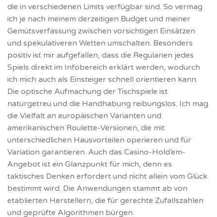
die in verschiedenen Limits verfügbar sind. So vermag
ich je nach meinem derzeitigen Budget und meiner
Gemütsverfassung zwischen vorsichtigen Einsätzen
und spekulativeren Wetten umschalten. Besonders
positiv ist mir aufgefallen, dass die Regularien jedes
Spiels direkt im Infobereich erklärt werden, wodurch
ich mich auch als Einsteiger schnell orientieren kann.
Die optische Aufmachung der Tischspiele ist
naturgetreu und die Handhabung reibungslos. Ich mag
die Vielfalt an europäischen Varianten und
amerikanischen Roulette-Versionen, die mit
unterschiedlichen Hausvorteilen operieren und für
Variation garantieren. Auch das Casino-Hold’em-
Angebot ist ein Glanzpunkt für mich, denn es
taktisches Denken erfordert und nicht allein vom Glück
bestimmt wird. Die Anwendungen stammt ab von
etablierten Herstellern, die für gerechte Zufallszahlen
und geprüfte Algorithmen bürgen.