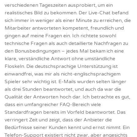
verschiedenen Tageszeiten ausprobiert, um ein
realistisches Bild zu bekommen. Der Live-Chat befand
sich immer in weniger als einer Minute zu erreichen, die
Mitarbeiter antworteten kompetent, freundlich und
gingen auf meine Fragen ein. Ich richtete sowohl
technische Fragen als auch detaillierte Nachfragen zu
den Bonusbedingungen – jedes Mal bekam ich eine
klare, verständliche Antwort ohne umständliche
Floskeln. Die deutschsprachige Unterstützung ist
einwandfrei, was mir als nicht-englischsprachigem
Spieler sehr wichtig ist. E-Mails wurden selten länger
als drei Stunden beantwortet, und auch da war die
Qualität der Antworten hoch dar. Ich betrachte es gut,
dass ein umfangreicher FAQ-Bereich viele
Standardfragen bereits im Vorfeld beantwortet. Das
verringert Zeit und zeigt, dass der Anbieter die
Bedürfnisse seiner Kunden kennt und ernst nimmt. Ein
Telefon-Support existiert nicht zwar, aber angesichts