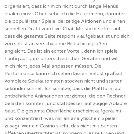
organisiert, dass ich mich nicht durch lange Menüs
quälen muss. Oben sehe ich die Hauptmenü, darunter
die populärsten Spiele, derzeitige Aktionen und einen
schnellen Draht zum Live-Chat. Mir sticht sofort auf,
dass die gesamte Seite responsiv aufgebaut ist und sich
von selbst an verschiedene Bildschirmgrößen
angleicht. Das ist ein echter Vorteil, denn ich spiele
häufig auf ganz unterschiedlichen Geräten und will
mich nicht jedes Mal anpassen müssen. Die
Performance kann sich sehen lassen: Selbst grafisch
komplexe Spielautomaten stocken nicht und starten
sekundenschnell. Ich schätze, dass die Plattform auf
entbehrliche Animationen verzichtet, die den Rechner
belasten könnten, und stattdessen auf zügige Abläufe
baut. Die gesamte Oberfläche erscheint aufgeräumt
und konzentriert, was mir als analytischem Spieler
zusagt. Wer ein Casino sucht, das nicht mit bunten
Effekten überfrachtet ist, sondern präzise Linien und