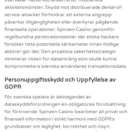
övervakar nätverkstrafiken efter misstänkta
aktivitetsmönster. Skydd mot distribuerade denial-of-
service-attacker förhindrar att externa angrepp
påverkar tillgängligheten eller äventyrar pågående
finansiella operationer. Spinzen Casino genomför
regelbundna penetrationstester där etiska hackare
försöker hitta potentiella sårbarheter innan illvilliga
aktörer gör det. Den proaktiva säkerhetsstrategin
minimerar risken för dataintrång som skulle kunna
kompromettera svenska användares transaktionsdata.
Personuppgiftsskydd och Uppfyllelse av
GDPR
För svenska spelare är iakttagandet av
dataskyddsförordningen en obligatorisk förutsättning
för förtroende. Spinzen Casino bearbetar all privat och
finansiell information i strikt harmoni med GDPR:s
grundsatser om laglighet, korrekthet och insyn.