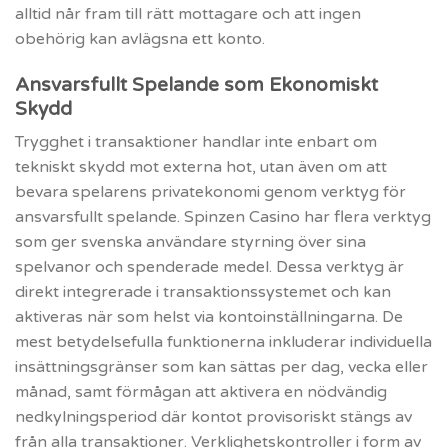
alltid når fram till rätt mottagare och att ingen
obehörig kan avlägsna ett konto.
Ansvarsfullt Spelande som Ekonomiskt
Skydd
Trygghet i transaktioner handlar inte enbart om
tekniskt skydd mot externa hot, utan även om att
bevara spelarens privatekonomi genom verktyg för
ansvarsfullt spelande. Spinzen Casino har flera verktyg
som ger svenska användare styrning över sina
spelvanor och spenderade medel. Dessa verktyg är
direkt integrerade i transaktionssystemet och kan
aktiveras när som helst via kontoinställningarna. De
mest betydelsefulla funktionerna inkluderar individuella
insättningsgränser som kan sättas per dag, vecka eller
månad, samt förmågan att aktivera en nödvändig
nedkylningsperiod där kontot provisoriskt stängs av
från alla transaktioner. Verklighetskontroller i form av