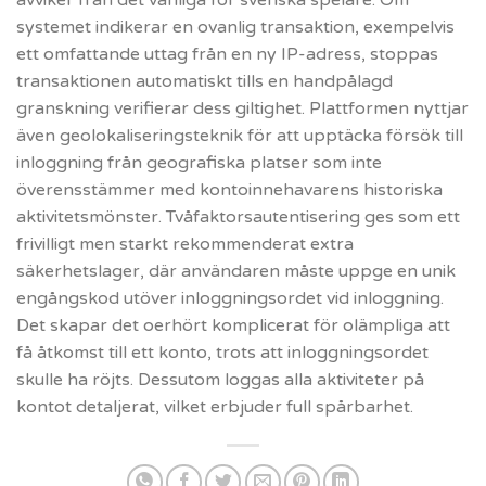
systemet indikerar en ovanlig transaktion, exempelvis
ett omfattande uttag från en ny IP-adress, stoppas
transaktionen automatiskt tills en handpålagd
granskning verifierar dess giltighet. Plattformen nyttjar
även geolokaliseringsteknik för att upptäcka försök till
inloggning från geografiska platser som inte
överensstämmer med kontoinnehavarens historiska
aktivitetsmönster. Tvåfaktorsautentisering ges som ett
frivilligt men starkt rekommenderat extra
säkerhetslager, där användaren måste uppge en unik
engångskod utöver inloggningsordet vid inloggning.
Det skapar det oerhört komplicerat för olämpliga att
få åtkomst till ett konto, trots att inloggningsordet
skulle ha röjts. Dessutom loggas alla aktiviteter på
kontot detaljerat, vilket erbjuder full spårbarhet.