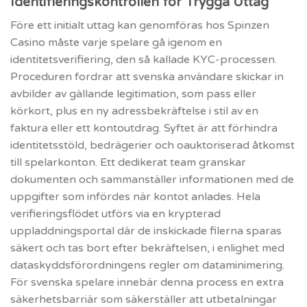
Identifieringskontrollen för Trygga Uttag
Före ett initialt uttag kan genomföras hos Spinzen
Casino måste varje spelare gå igenom en
identitetsverifiering, den så kallade KYC-processen.
Proceduren fordrar att svenska användare skickar in
avbilder av gällande legitimation, som pass eller
körkort, plus en ny adressbekräftelse i stil av en
faktura eller ett kontoutdrag. Syftet är att förhindra
identitetsstöld, bedrägerier och oauktoriserad åtkomst
till spelarkonton. Ett dedikerat team granskar
dokumenten och sammanställer informationen med de
uppgifter som infördes när kontot anlades. Hela
verifieringsflödet utförs via en krypterad
uppladdningsportal där de inskickade filerna sparas
säkert och tas bort efter bekräftelsen, i enlighet med
dataskyddsförordningens regler om dataminimering.
För svenska spelare innebär denna process en extra
säkerhetsbarriär som säkerställer att utbetalningar