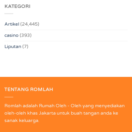
KATEGORI
Artikel
(24,445)
casino
(393)
Liputan
(7)
TENTANG ROMLAH
Romlah adalah Rumah Oleh - Oleh yang menyediakan
oleh-oleh khas Jakarta untuk buah tangan anda ke
sanak keluarga.