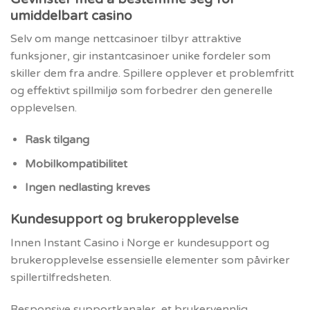
umiddelbart casino
Selv om mange nettcasinoer tilbyr attraktive
funksjoner, gir instantcasinoer unike fordeler som
skiller dem fra andre. Spillere opplever et problemfritt
og effektivt spillmiljø som forbedrer den generelle
opplevelsen.
Rask tilgang
Mobilkompatibilitet
Ingen nedlasting kreves
Kundesupport og brukeropplevelse
Innen Instant Casino i Norge er kundesupport og
brukeropplevelse essensielle elementer som påvirker
spillertilfredsheten.
Responsive supportkanaler, et brukervennlig