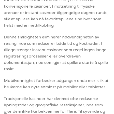
fordeler som instant casinoer tilbyr i forhold til
konvensjonelle casinoer. I motsetning til fysiske
arenaer er instant casinoer tilgjengelige døgnet rundt,
slik at spillere kan nå favorittspillene sine hvor som
helst med en nettilkobling.
Denne smidigheten eliminerer nødvendigheten av
reising, noe som reduserer både tid og kostnader. I
tillegg trenger instant casinoer som regel ingen lange
registreringsprosesser eller overdreven
dokumentasjon, noe som gjør at spillere starte å spille
raskt.
Mobilvennlighet forbedrer adgangen enda mer, slik at
brukerne kan nyte sømløst på mobiler eller tabletter.
Tradisjonelle kasinoer har derimot ofte reduserte
åpningstider og geografiske restriksjoner, noe som
gjør dem ikke like bekvemme for flere. Til syvende og