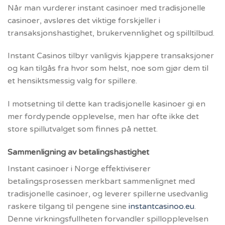
Når man vurderer instant casinoer med tradisjonelle
casinoer, avsløres det viktige forskjeller i
transaksjonshastighet, brukervennlighet og spilltilbud.
Instant Casinos tilbyr vanligvis kjappere transaksjoner
og kan tilgås fra hvor som helst, noe som gjør dem til
et hensiktsmessig valg for spillere.
I motsetning til dette kan tradisjonelle kasinoer gi en
mer fordypende opplevelse, men har ofte ikke det
store spillutvalget som finnes på nettet.
Sammenligning av betalingshastighet
Instant casinoer i Norge effektiviserer
betalingsprosessen merkbart sammenlignet med
tradisjonelle casinoer, og leverer spillerne usedvanlig
raskere tilgang til pengene sine
instantcasinoo.eu
.
Denne virkningsfullheten forvandler spillopplevelsen