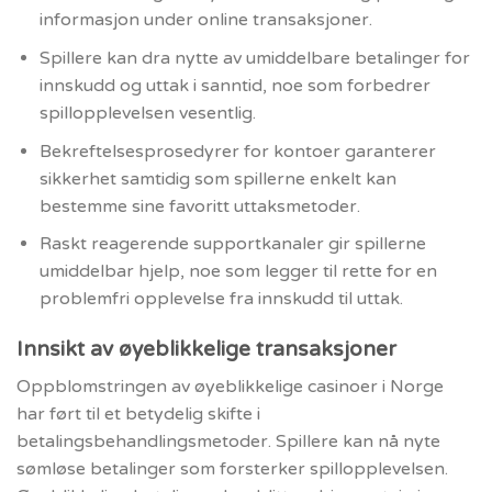
informasjon under online transaksjoner.
Spillere kan dra nytte av umiddelbare betalinger for
innskudd og uttak i sanntid, noe som forbedrer
spillopplevelsen vesentlig.
Bekreftelsesprosedyrer for kontoer garanterer
sikkerhet samtidig som spillerne enkelt kan
bestemme sine favoritt uttaksmetoder.
Raskt reagerende supportkanaler gir spillerne
umiddelbar hjelp, noe som legger til rette for en
problemfri opplevelse fra innskudd til uttak.
Innsikt av øyeblikkelige transaksjoner
Oppblomstringen av øyeblikkelige casinoer i Norge
har ført til et betydelig skifte i
betalingsbehandlingsmetoder. Spillere kan nå nyte
sømløse betalinger som forsterker spillopplevelsen.