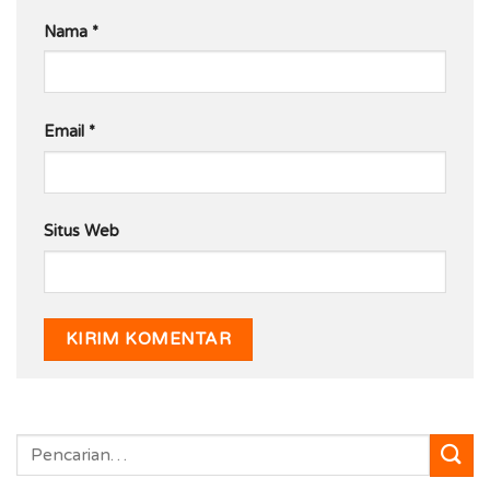
Nama
*
Email
*
Situs Web