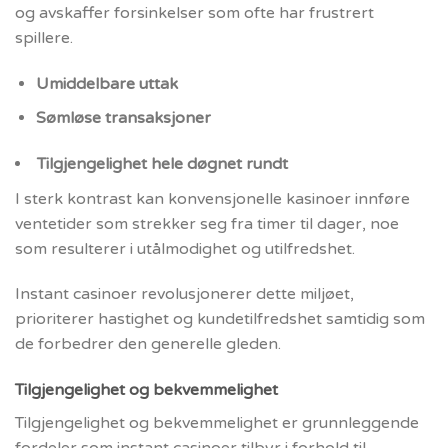
og avskaffer forsinkelser som ofte har frustrert
spillere.
Umiddelbare uttak
Sømløse transaksjoner
Tilgjengelighet hele døgnet rundt
I sterk kontrast kan konvensjonelle kasinoer innføre
ventetider som strekker seg fra timer til dager, noe
som resulterer i utålmodighet og utilfredshet.
Instant casinoer revolusjonerer dette miljøet,
prioriterer hastighet og kundetilfredshet samtidig som
de forbedrer den generelle gleden.
Tilgjengelighet og bekvemmelighet
Tilgjengelighet og bekvemmelighet er grunnleggende