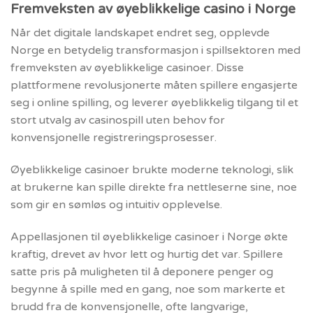
Fremveksten av øyeblikkelige casino i Norge
Når det digitale landskapet endret seg, opplevde
Norge en betydelig transformasjon i spillsektoren med
fremveksten av øyeblikkelige casinoer. Disse
plattformene revolusjonerte måten spillere engasjerte
seg i online spilling, og leverer øyeblikkelig tilgang til et
stort utvalg av casinospill uten behov for
konvensjonelle registreringsprosesser.
Øyeblikkelige casinoer brukte moderne teknologi, slik
at brukerne kan spille direkte fra nettleserne sine, noe
som gir en sømløs og intuitiv opplevelse.
Appellasjonen til øyeblikkelige casinoer i Norge økte
kraftig, drevet av hvor lett og hurtig det var. Spillere
satte pris på muligheten til å deponere penger og
begynne å spille med en gang, noe som markerte et
brudd fra de konvensjonelle, ofte langvarige,