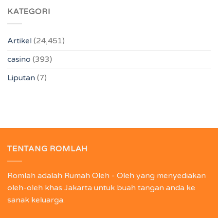
KATEGORI
Artikel
(24,451)
casino
(393)
Liputan
(7)
TENTANG ROMLAH
Romlah adalah Rumah Oleh - Oleh yang menyediakan
oleh-oleh khas Jakarta untuk buah tangan anda ke
sanak keluarga.