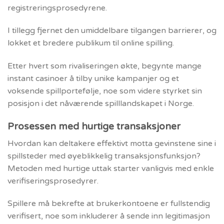
registreringsprosedyrene.
I tillegg fjernet den umiddelbare tilgangen barrierer, og
lokket et bredere publikum til online spilling.
Etter hvert som rivaliseringen økte, begynte mange
instant casinoer å tilby unike kampanjer og et
voksende spillportefølje, noe som videre styrket sin
posisjon i det nåværende spilllandskapet i Norge.
Prosessen med hurtige transaksjoner
Hvordan kan deltakere effektivt motta gevinstene sine i
spillsteder med øyeblikkelig transaksjonsfunksjon?
Metoden med hurtige uttak starter vanligvis med enkle
verifiseringsprosedyrer.
Spillere må bekrefte at brukerkontoene er fullstendig
verifisert, noe som inkluderer å sende inn legitimasjon