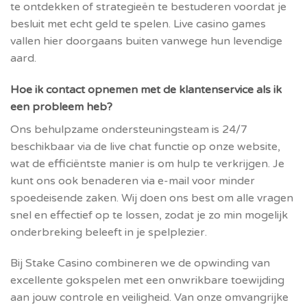
te ontdekken of strategieën te bestuderen voordat je
besluit met echt geld te spelen. Live casino games
vallen hier doorgaans buiten vanwege hun levendige
aard.
Hoe ik contact opnemen met de klantenservice als ik
een probleem heb?
Ons behulpzame ondersteuningsteam is 24/7
beschikbaar via de live chat functie op onze website,
wat de efficiëntste manier is om hulp te verkrijgen. Je
kunt ons ook benaderen via e-mail voor minder
spoedeisende zaken. Wij doen ons best om alle vragen
snel en effectief op te lossen, zodat je zo min mogelijk
onderbreking beleeft in je spelplezier.
Bij Stake Casino combineren we de opwinding van
excellente gokspelen met een onwrikbare toewijding
aan jouw controle en veiligheid. Van onze omvangrijke