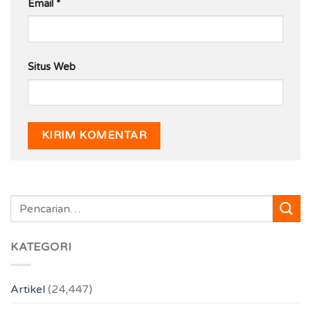
Email
*
Situs Web
KATEGORI
Artikel
(24,447)