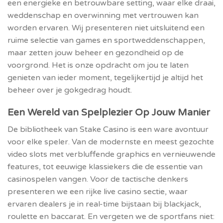
een energieke en betrouwbare setting, waar elke draai,
weddenschap en overwinning met vertrouwen kan
worden ervaren. Wij presenteren niet uitsluitend een
ruime selectie van games en sportweddenschappen,
maar zetten jouw beheer en gezondheid op de
voorgrond. Het is onze opdracht om jou te laten
genieten van ieder moment, tegelijkertijd je altijd het
beheer over je gokgedrag houdt.
Een Wereld van Spelplezier Op Jouw Manier
De bibliotheek van Stake Casino is een ware avontuur
voor elke speler. Van de modernste en meest gezochte
video slots met verbluffende graphics en vernieuwende
features, tot eeuwige klassiekers die de essentie van
casinospelen vangen. Voor de tactische denkers
presenteren we een rijke live casino sectie, waar
ervaren dealers je in real-time bijstaan bij blackjack,
roulette en baccarat. En vergeten we de sportfans niet: