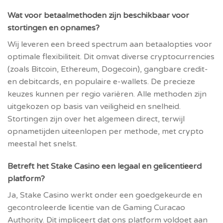
Wat voor betaalmethoden zijn beschikbaar voor
stortingen en opnames?
Wij leveren een breed spectrum aan betaalopties voor
optimale flexibiliteit. Dit omvat diverse cryptocurrencies
(zoals Bitcoin, Ethereum, Dogecoin), gangbare credit-
en debitcards, en populaire e-wallets. De precieze
keuzes kunnen per regio variëren. Alle methoden zijn
uitgekozen op basis van veiligheid en snelheid.
Stortingen zijn over het algemeen direct, terwijl
opnametijden uiteenlopen per methode, met crypto
meestal het snelst.
Betreft het Stake Casino een legaal en gelicentieerd
platform?
Ja, Stake Casino werkt onder een goedgekeurde en
gecontroleerde licentie van de Gaming Curacao
Authority. Dit impliceert dat ons platform voldoet aan