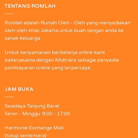
TENTANG ROMLAH
Romlah adalah Rumah Oleh - Oleh yang menyediakan
oleh-oleh khas Jakarta untuk buah tangan anda ke
sanak keluarga.
Untuk kenyamanan berbelanja online kami
bekerjasama dengan Midtrans sebagai penyedia
pembayaran online yang terpercaya.
JAM BUKA
Swadaya Tanjung Barat
Senin - Minggu:
9:00 - 17:00
Harmonie Exchange Mall
(tutup sementara)