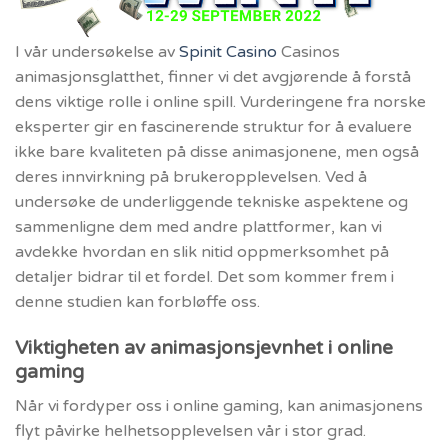
I vår undersøkelse av
Spinit Casino
Casinos
animasjonsglatthet, finner vi det avgjørende å forstå
dens viktige rolle i online spill. Vurderingene fra norske
eksperter gir en fascinerende struktur for å evaluere
ikke bare kvaliteten på disse animasjonene, men også
deres innvirkning på brukeropplevelsen. Ved å
undersøke de underliggende tekniske aspektene og
sammenligne dem med andre plattformer, kan vi
avdekke hvordan en slik nitid oppmerksomhet på
detaljer bidrar til et fordel. Det som kommer frem i
denne studien kan forbløffe oss.
Viktigheten av animasjonsjevnhet i online
gaming
Når vi fordyper oss i online gaming, kan animasjonens
flyt påvirke helhetsopplevelsen vår i stor grad.