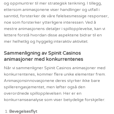
og oppmuntrer til mer strategisk tenkning. I tillegg,
ettersom animasjonene viser handlinger og utfall i
sanntid, forsterker de våre følelsesmessige responser,
noe som forsterker ytterligere interessen. Ved å
mestre animasjonens detaljer i spillopplevelse, kan vi
lettere forstå hvordan disse aspektene bidrar til en
mer helhetlig og hyggelig interaktiv aktivitet.
Sammenligning av Spinit Casinos
animasjoner med konkurrentenes
Når vi sammenligner Spinit Casinos animasjoner med
konkurrentenes, kommer flere unike elementer frem.
Animasjonsinnovasjonene deres styrker ikke bare
spillerengasjementet, men løfter også den
overordnede spillopplevelsen. Her er en
konkurranseanalyse som viser betydelige forskjeller:
Bevegelsesflyt