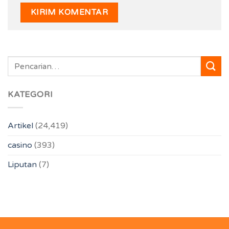
KATEGORI
Artikel
(24,419)
casino
(393)
Liputan
(7)