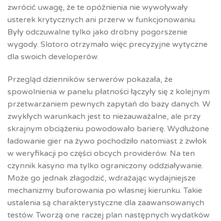
zwrócić uwagę, że te opóźnienia nie wywoływały
usterek krytycznych ani przerw w funkcjonowaniu.
Były odczuwalne tylko jako drobny pogorszenie
wygody. Slotoro otrzymało więc precyzyjne wytyczne
dla swoich developerów.
Przegląd dzienników serwerów pokazała, że
spowolnienia w panelu płatności łączyły się z kolejnym
przetwarzaniem pewnych zapytań do bazy danych. W
zwykłych warunkach jest to niezauważalne, ale przy
skrajnym obciążeniu powodowało barierę. Wydłużone
ładowanie gier na żywo pochodziło natomiast z zwłok
w weryfikacji po części obcych providerów. Na ten
czynnik kasyno ma tylko ograniczony oddziaływanie.
Może go jednak złagodzić, wdrażając wydajniejsze
mechanizmy buforowania po własnej kierunku. Takie
ustalenia są charakterystyczne dla zaawansowanych
testów. Tworzą one raczej plan następnych wydatków