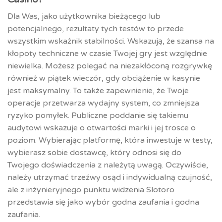
Dla Was, jako użytkownika bieżącego lub
potencjalnego, rezultaty tych testów to przede
wszystkim wskaźnik stabilności. Wskazują, że szansa na
kłopoty techniczne w czasie Twojej gry jest względnie
niewielka. Możesz polegać na niezakłóconą rozgrywkę
również w piątek wieczór, gdy obciążenie w kasynie
jest maksymalny. To także zapewnienie, że Twoje
operacje przetwarza wydajny system, co zmniejsza
ryzyko pomyłek. Publiczne poddanie się takiemu
audytowi wskazuje o otwartości marki i jej trosce o
poziom. Wybierając platformę, która inwestuje w testy,
wybierasz sobie dostawcę, który odnosi się do
Twojego doświadczenia z należytą uwagą. Oczywiście,
należy utrzymać trzeźwy osąd i indywidualną czujność,
ale z inżynieryjnego punktu widzenia Slotoro
przedstawia się jako wybór godna zaufania i godna
zaufania.