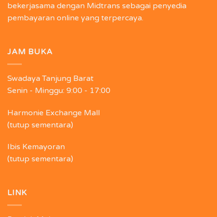
bekerjasama dengan Midtrans sebagai penyedia
pembayaran online yang terpercaya.
JAM BUKA
Swadaya Tanjung Barat
Senin - Minggu:
9:00 - 17:00
Harmonie Exchange Mall
(tutup sementara)
Ibis Kemayoran
(tutup sementara)
LINK