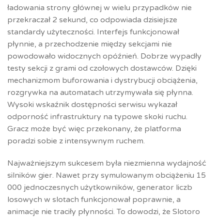
ładowania strony głównej w wielu przypadków nie
przekraczał 2 sekund, co odpowiada dzisiejsze
standardy użyteczności. Interfejs funkcjonował
płynnie, a przechodzenie między sekcjami nie
powodowało widocznych opóźnień. Dobrze wypadły
testy sekcji z grami od czołowych dostawców. Dzięki
mechanizmom buforowania i dystrybucji obciążenia,
rozgrywka na automatach utrzymywała się płynna.
Wysoki wskaźnik dostępności serwisu wykazał
odporność infrastruktury na typowe skoki ruchu.
Gracz może być więc przekonany, że platforma
poradzi sobie z intensywnym ruchem.
Najważniejszym sukcesem była niezmienna wydajność
silników gier. Nawet przy symulowanym obciążeniu 15
000 jednoczesnych użytkowników, generator liczb
losowych w slotach funkcjonował poprawnie, a
animacje nie traciły płynności. To dowodzi, że Slotoro