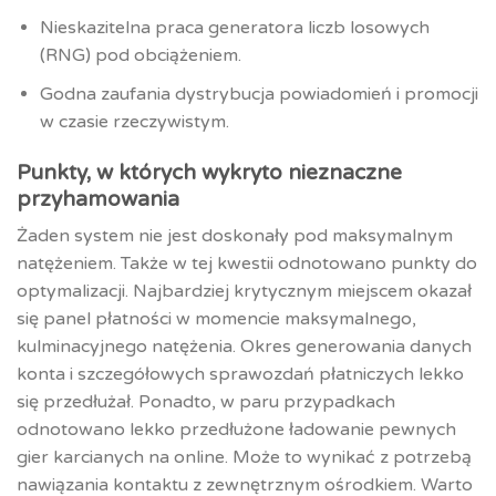
Nieskazitelna praca generatora liczb losowych
(RNG) pod obciążeniem.
Godna zaufania dystrybucja powiadomień i promocji
w czasie rzeczywistym.
Punkty, w których wykryto nieznaczne
przyhamowania
Żaden system nie jest doskonały pod maksymalnym
natężeniem. Także w tej kwestii odnotowano punkty do
optymalizacji. Najbardziej krytycznym miejscem okazał
się panel płatności w momencie maksymalnego,
kulminacyjnego natężenia. Okres generowania danych
konta i szczegółowych sprawozdań płatniczych lekko
się przedłużał. Ponadto, w paru przypadkach
odnotowano lekko przedłużone ładowanie pewnych
gier karcianych na online. Może to wynikać z potrzebą
nawiązania kontaktu z zewnętrznym ośrodkiem. Warto