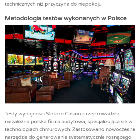
technicznych niż przyczyna do niepokoju.
Metodologia testów wykonanych w Polsce
Testy wydajności Slotoro Casino przeprowadziła
niezależna polska firma audytowa, specjalizująca się w
technologiach chmurowych. Zastosowano nowoczesne
narzędzia do generowania systematycznie rosnącego