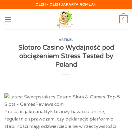
Skip
OLEH - OLEH JAKARTA ROMLAH
to
content
0
ARTIKEL
Slotoro Casino Wydajność pod
obciążeniem Stress Tested by
Poland
Pracując jako analityk branży hazardu online,
regularnie sprawdzam, czy deklaracje platform o
stabilności mają odzwierciedlenie w rzeczywistości.