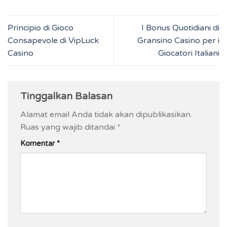
Principio di Gioco
I Bonus Quotidiani di
Consapevole di VipLuck
Gransino Casino per i
Casino
Giocatori Italiani
Tinggalkan Balasan
Alamat email Anda tidak akan dipublikasikan.
Ruas yang wajib ditandai
*
Komentar
*