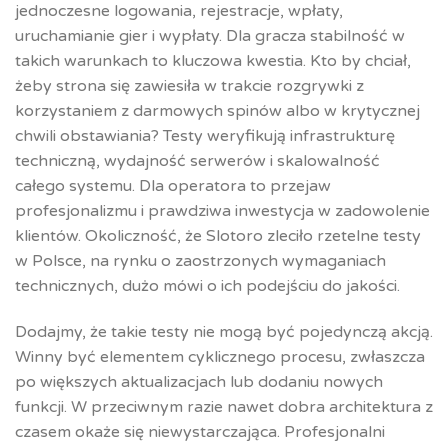
jednoczesne logowania, rejestracje, wpłaty,
uruchamianie gier i wypłaty. Dla gracza stabilność w
takich warunkach to kluczowa kwestia. Kto by chciał,
żeby strona się zawiesiła w trakcie rozgrywki z
korzystaniem z darmowych spinów albo w krytycznej
chwili obstawiania? Testy weryfikują infrastrukturę
techniczną, wydajność serwerów i skalowalność
całego systemu. Dla operatora to przejaw
profesjonalizmu i prawdziwa inwestycja w zadowolenie
klientów. Okoliczność, że Slotoro zleciło rzetelne testy
w Polsce, na rynku o zaostrzonych wymaganiach
technicznych, dużo mówi o ich podejściu do jakości.
Dodajmy, że takie testy nie mogą być pojedynczą akcją.
Winny być elementem cyklicznego procesu, zwłaszcza
po większych aktualizacjach lub dodaniu nowych
funkcji. W przeciwnym razie nawet dobra architektura z
czasem okaże się niewystarczająca. Profesjonalni