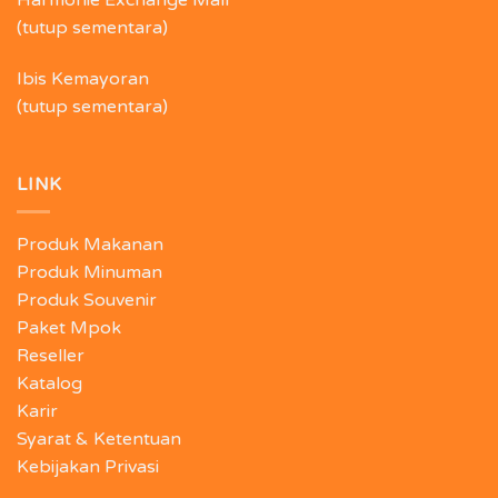
(tutup sementara)
Ibis Kemayoran
(tutup sementara)
LINK
Produk Makanan
Produk Minuman
Produk Souvenir
Paket Mpok
Reseller
Katalog
Karir
Syarat & Ketentuan
Kebijakan Privasi