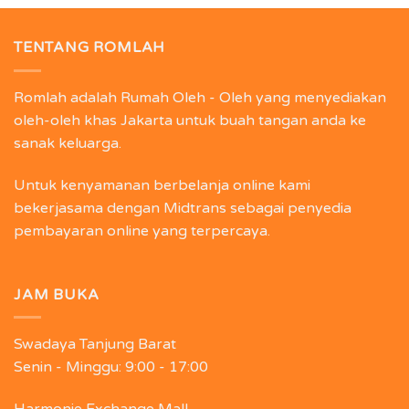
TENTANG ROMLAH
Romlah adalah Rumah Oleh - Oleh yang menyediakan
oleh-oleh khas Jakarta untuk buah tangan anda ke
sanak keluarga.
Untuk kenyamanan berbelanja online kami
bekerjasama dengan Midtrans sebagai penyedia
pembayaran online yang terpercaya.
JAM BUKA
Swadaya Tanjung Barat
Senin - Minggu:
9:00 - 17:00
Harmonie Exchange Mall