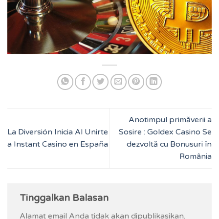
Anotimpul primăverii a
La Diversión Inicia Al Unirte
Sosire : Goldex Casino Se
a Instant Casino en España
dezvoltă cu Bonusuri în
România
Tinggalkan Balasan
Alamat email Anda tidak akan dipublikasikan.