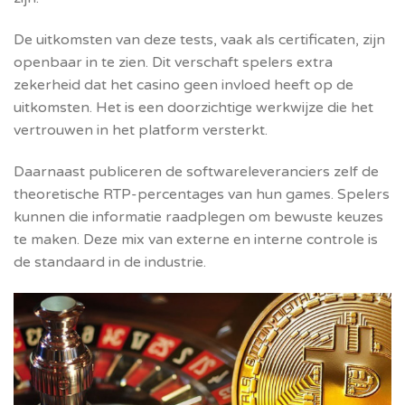
De uitkomsten van deze tests, vaak als certificaten, zijn
openbaar in te zien. Dit verschaft spelers extra
zekerheid dat het casino geen invloed heeft op de
uitkomsten. Het is een doorzichtige werkwijze die het
vertrouwen in het platform versterkt.
Daarnaast publiceren de softwareleveranciers zelf de
theoretische RTP-percentages van hun games. Spelers
kunnen die informatie raadplegen om bewuste keuzes
te maken. Deze mix van externe en interne controle is
de standaard in de industrie.