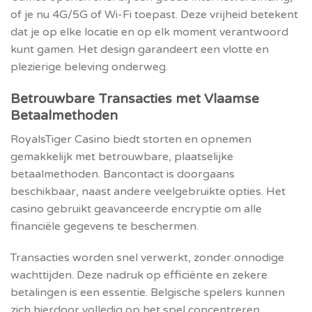
of je nu 4G/5G of Wi-Fi toepast. Deze vrijheid betekent
dat je op elke locatie en op elk moment verantwoord
kunt gamen. Het design garandeert een vlotte en
plezierige beleving onderweg.
Betrouwbare Transacties met Vlaamse
Betaalmethoden
RoyalsTiger Casino biedt storten en opnemen
gemakkelijk met betrouwbare, plaatselijke
betaalmethoden. Bancontact is doorgaans
beschikbaar, naast andere veelgebruikte opties. Het
casino gebruikt geavanceerde encryptie om alle
financiële gegevens te beschermen.
Transacties worden snel verwerkt, zonder onnodige
wachttijden. Deze nadruk op efficiënte en zekere
betalingen is een essentie. Belgische spelers kunnen
zich hierdoor volledig op het spel concentreren,