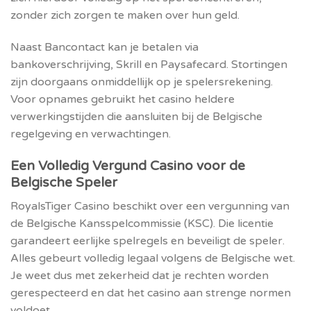
zonder zich zorgen te maken over hun geld.
Naast Bancontact kan je betalen via
bankoverschrijving, Skrill en Paysafecard. Stortingen
zijn doorgaans onmiddellijk op je spelersrekening.
Voor opnames gebruikt het casino heldere
verwerkingstijden die aansluiten bij de Belgische
regelgeving en verwachtingen.
Een Volledig Vergund Casino voor de
Belgische Speler
RoyalsTiger Casino beschikt over een vergunning van
de Belgische Kansspelcommissie (KSC). Die licentie
garandeert eerlijke spelregels en beveiligt de speler.
Alles gebeurt volledig legaal volgens de Belgische wet.
Je weet dus met zekerheid dat je rechten worden
gerespecteerd en dat het casino aan strenge normen
voldoet.