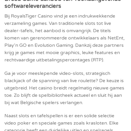
softwareleveranciers
Bij RoyalsTiger Casino vind je een indrukwekkende
verzameling games. Van traditionele slots tot live
dealer-tafels, het aanbod is omvangrijk. De titels
komen van gerenommeerde ontwikkelaars als NetEnt,
Play’n GO en Evolution Gaming. Dankzij deze partners
krijg je games met mooie graphics, leuke features en
rechtvaardige uitbetalingspercentages (RTP).
Ga je voor meeslepende video-slots, strategisch
blackjack of de spanning van live roulette? De keuze is
uitgebreid. Het casino breidt regelmatig nieuwe games
toe. Zo blijft de spelbibliotheek actueel en sluit hij aan
bij wat Belgische spelers verlangen.
Naast slots en tafelspellen is er een solide selectie
video poker en speciale games zoals krasloten. Elke
categorie heeft een duidelijke uitleg en spelregels,