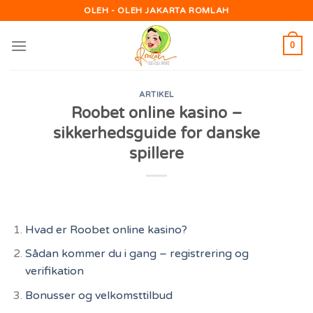
Skip
OLEH - OLEH JAKARTA ROMLAH
to
content
0
ARTIKEL
Roobet online kasino –
sikkerhedsguide for danske
spillere
Hvad er Roobet online kasino?
Sådan kommer du i gang – registrering og
verifikation
Bonusser og velkomsttilbud