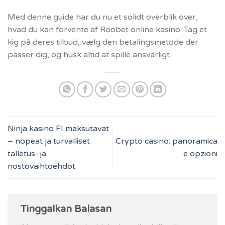
Med denne guide har du nu et solidt overblik over,
hvad du kan forvente af Roobet online kasino. Tag et
kig på deres tilbud, vælg den betalingsmetode der
passer dig, og husk altid at spille ansvarligt.
Ninja kasino FI maksutavat
– nopeat ja turvalliset
Crypto casino: panoramica
talletus‑ ja
e opzioni
nostovaihtoehdot
Tinggalkan Balasan