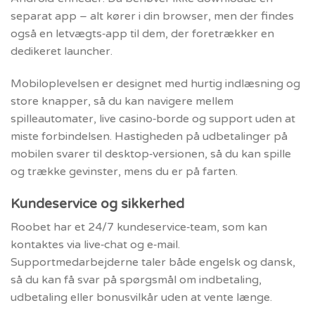
separat app – alt kører i din browser, men der findes
også en letvægts‑app til dem, der foretrækker en
dedikeret launcher.
Mobiloplevelsen er designet med hurtig indlæsning og
store knapper, så du kan navigere mellem
spilleautomater, live casino‑borde og support uden at
miste forbindelsen. Hastigheden på udbetalinger på
mobilen svarer til desktop‑versionen, så du kan spille
og trække gevinster, mens du er på farten.
Kundeservice og sikkerhed
Roobet har et 24/7 kundeservice‑team, som kan
kontaktes via live‑chat og e‑mail.
Supportmedarbejderne taler både engelsk og dansk,
så du kan få svar på spørgsmål om indbetaling,
udbetaling eller bonusvilkår uden at vente længe.