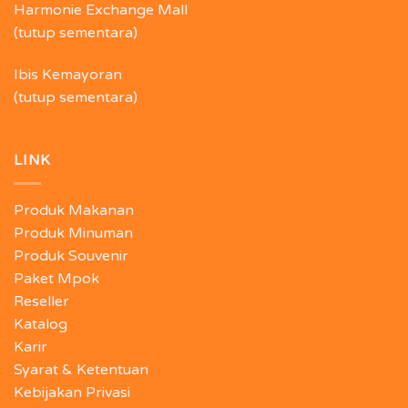
Harmonie Exchange Mall
(tutup sementara)
Ibis Kemayoran
(tutup sementara)
LINK
Produk Makanan
Produk Minuman
Produk Souvenir
Paket Mpok
Reseller
Katalog
Karir
Syarat & Ketentuan
Kebijakan Privasi