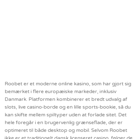
Roobet er et moderne online kasino, som har gjort sig
bemærket i flere europæiske markeder, inklusiv
Danmark. Platformen kombinerer et bredt udvalg af
slots, live casino‑borde og en lille sports‑bookie, så du
kan skifte mellem spiltyper uden at forlade sitet. Det
hele foregår i en brugervenlig grænseflade, der er
optimeret til både desktop og mobil. Selvom Roobet
ikke er et traditionelt dansk licenseret casino, følger de