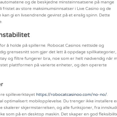
ske automatene og de beskjedne minsteinnsatsene på mange
 bli fristet av store maksimumsinnsatser i Live Casino og de
kan gi en livsendrende gevinst på et enslig spinn. Dette
e.
stabilitet
for å holde på spillerne. Robocat Casinos nettside og
dig grensesnitt som gjør det lett å oppdage spillkategorier,
tøy og filtre fungerer bra, noe som er helt nødvendig når 
 testet plattformen på varierte enheter, og den opererte
er
ære spilleverktøyet
https://robocatcasinoo.com/no-no/
.
 optimalisert mobilopplevelse. Du trenger ikke installere e
ene skalerer skjermstørrelsen, og alle funksjoner, fra innsku
ruke som på en desktop maskin. Det skaper en god fleksibilite