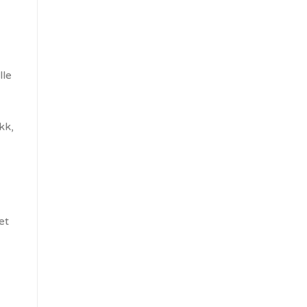
lle
kk,
et