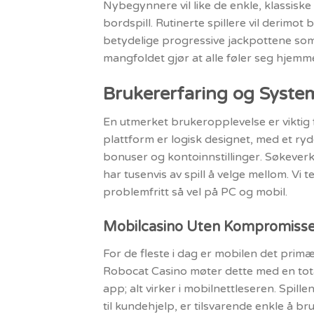
Nybegynnere vil like de enkle, klassi
bordspill. Rutinerte spillere vil derimot
betydelige progressive jackpottene som 
mangfoldet gjør at alle føler seg hjemm
Brukererfaring og System
En utmerket brukeropplevelse er viktig 
plattform er logisk designet, med et ryd
bonuser og kontoinnstillinger. Søkeverk
har tusenvis av spill å velge mellom. Vi
problemfritt så vel på PC og mobil.
Mobilcasino Uten Kompromiss
For de fleste i dag er mobilen det prim
Robocat Casino møter dette med en total
app; alt virker i mobilnettleseren. Spill
til kundehjelp, er tilsvarende enkle å b