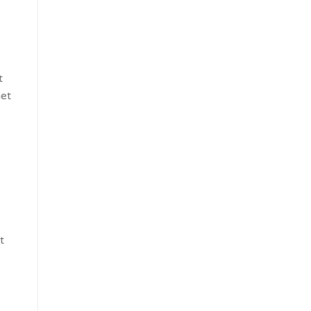
t
met
t