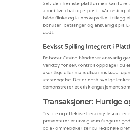
Selv den fremste plattformen kan føre ti
annet live chat og e-post. I vår testing 
både flinke og kunnskapsrike. I tillegg
bonuser, betalinger og ansvarlig spill.
godt.
Bevisst Spilling Integrert i Pla
Robocat Casino håndterer ansvarlig ga
Verktøy for selvkontroll oppdager du enk
ukentlige eller månedlige innskudd, gje
utestengelse. Det er også synlige lenker
demonstrerer et etisk engasjement som 
Transaksjoner: Hurtige 
Trygge og effektive betalingsløsninger 
presenterer et utvalg som fungerer godt 
og e-lommebøker ser du regionale prefer