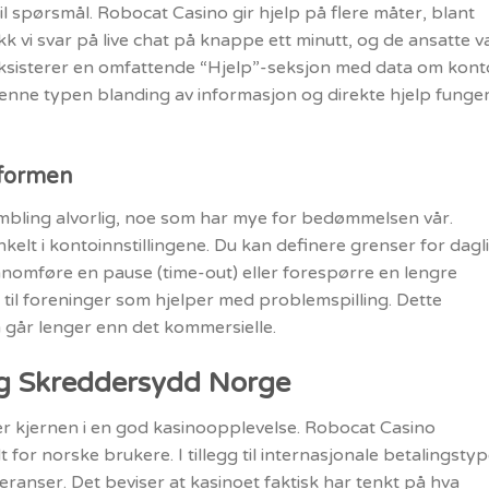
l spørsmål. Robocat Casino gir hjelp på flere måter, blant
fikk vi svar på live chat på knappe ett minutt, og de ansatte v
 eksisterer en omfattende “Hjelp”-seksjon med data om kont
 Denne typen blanding av informasjon og direkte hjelp funge
ttformen
mbling alvorlig, noe som har mye for bedømmelsen vår.
elt i kontoinnstillingene. Du kan definere grenser for dagl
nnomføre en pause (time-out) eller forespørre en lengre
 til foreninger som hjelper med problemspilling. Dette
går lenger enn det kommersielle.
og Skreddersydd Norge
er kjernen i en god kasinoopplevelse. Robocat Casino
for norske brukere. I tillegg til internasjonale betalingsty
anser. Det beviser at kasinoet faktisk har tenkt på hva