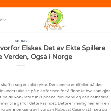
TA
ARTIKEL
orfor Elskes Det av Ekte Spillere
e Verden, Også i Norge
kaffet seg et solid rykte. Det samme er tilfellet på den
dig undersøkelse på plattformen for å finne ut hva som gjør
s på de konkrete funksjonene, tilbudene og den helhetlige
er til å gå for dette kasinoet. Dette er nemlig mer enn en
elig gjennomgang av hvordan Robocat Casino står seg og