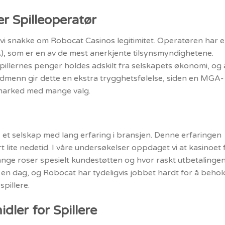
r Spilleoperatør
l vi snakke om Robocat Casinos legitimitet. Operatøren har 
), som er en av de mest anerkjente tilsynsmyndighetene.
 spillernes penger holdes adskilt fra selskapets økonomi, og 
dmenn gir dette en ekstra trygghetsfølelse, siden en MGA-
t marked med mange valg.
 et selskap med lang erfaring i bransjen. Denne erfaringen
lite nedetid. I våre undersøkelser oppdaget vi at kasinoet 
nge roser spesielt kundestøtten og hvor raskt utbetalinge
 en dag, og Robocat har tydeligvis jobbet hardt for å behol
spillere.
dler for Spillere