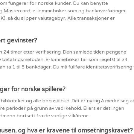
om fungerer for norske kunder. Du kan benytte
 og Mastercard, e-lommebøker som og bankoverføringer.
), så du slipper valutagebyr. Alle transaksjoner er
ørt gevinster?
en 24 timer etter verifisering. Den samlede tiden pengene
 betalingsmetoden. E-lommebøker tar som regel 0 til 24
 ta 1 til 5 bankdager. Du må fullføre identitetsverifisering 
er for norske spillere?
ebiblioteket og alle bonustilbud. Det er nyttig å merke seg a
tere perioder på grunn av vedlikehold. Ellers er det ingen
menn bortsett fra de vanlige vilkårene.
sen, og hva er kravene til omsetningskravet?