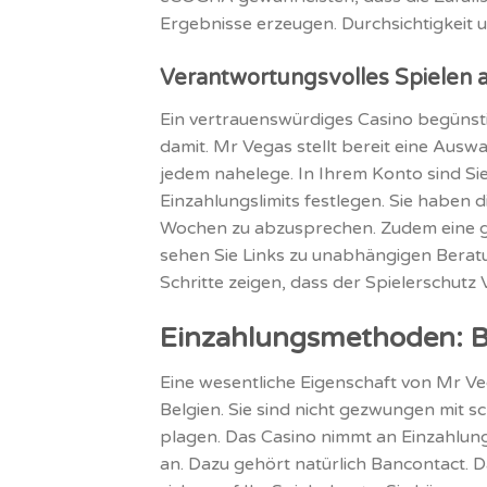
Ergebnisse erzeugen. Durchsichtigkeit 
Verantwortungsvolles Spielen a
Ein vertrauenswürdiges Casino begünst
damit. Mr Vegas stellt bereit eine Ausw
jedem nahelege. In Ihrem Konto sind Sie
Einzahlungslimits festlegen. Sie haben 
Wochen zu abzusprechen. Zudem eine gä
sehen Sie Links zu unabhängigen Beratun
Schritte zeigen, dass der Spielerschutz 
Einzahlungsmethoden: B
Eine wesentliche Eigenschaft von Mr V
Belgien. Sie sind nicht gezwungen mi
plagen. Das Casino nimmt an Einzahlung
an. Dazu gehört natürlich Bancontact. 