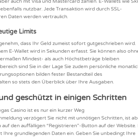
aber auch mit Visa und Mastercard zahlen. E-Wallets wie Skri
 ebenfalls nutzbar. Jede Transaktion wird durch SSL-
ren Daten werden vertraulich.
utige Limits
ngenehm, dass Ihr Geld zumeist sofort gutgeschrieben wird.
nem E-Wallet wird in Sekunden erfasst. Sie können also ohn
chermaßen Mindest- als auch Höchstbeträge bleiben
bereich sind Sie in der Lage Sie zudem persönliche monatli
uerungsoptionen bilden fester Bestandteil des
alten so stets den Überblick über Ihre Ausgaben.
nd geschützt in einigen Schritten
gas Casino ist es nur ein kurzer Weg
Anmeldung verzögert Sie nicht mit unnötigen Schritten, ist a
 auf den auffälligen “Registrieren”-Button auf der Website. 
ort Ihre grundlegenden Daten ein. Geben Sie unbedingt Ihre