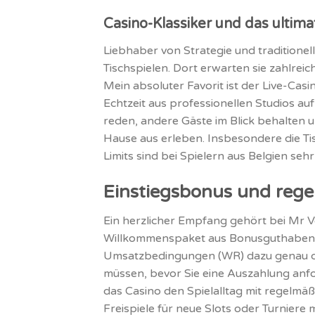
Casino-Klassiker und das ultima
Liebhaber von Strategie und traditione
Tischspielen. Dort erwarten sie zahlrei
Mein absoluter Favorit ist der Live-Casin
Echtzeit aus professionellen Studios auf
reden, andere Gäste im Blick behalten
Hause aus erleben. Insbesondere die Tis
Limits sind bei Spielern aus Belgien sehr
Einstiegsbonus und reg
Ein herzlicher Empfang gehört bei Mr Ve
Willkommenspaket aus Bonusguthaben un
Umsatzbedingungen (WR) dazu genau dur
müssen, bevor Sie eine Auszahlung a
das Casino den Spielalltag mit regelmä
Freispiele für neue Slots oder Turniere