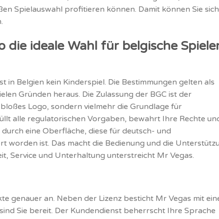
ßen Spielauswahl profitieren können. Damit können Sie sich
.
die ideale Wahl für belgische Spiele
st in Belgien kein Kinderspiel. Die Bestimmungen gelten als
ielen Gründen heraus. Die Zulassung der BGC ist der
n bloßes Logo, sondern vielmehr die Grundlage für
üllt alle regulatorischen Vorgaben, bewahrt Ihre Rechte un
es durch eine Oberfläche, diese für deutsch- und
ert worden ist. Das macht die Bedienung und die Unterstütz
it, Service und Unterhaltung unterstreicht Mr Vegas.
kte genauer an. Neben der Lizenz besticht Mr Vegas mit ein
ind Sie bereit. Der Kundendienst beherrscht Ihre Sprache