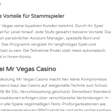
.
 Vorteile für Stammspieler
 Vegas seine loyalsten Kunden belohnt. Durch Ihr Spiel
 für Level hinauf. Jede Stufe gewährt bessere Vorteile. Da
ein persönlicher Account Manager, spezielle Boni und
Das Programm vergütet Ihr langfristiges Spiel und
Gast zu sein. Die Teilnahme findet statt meist automatisch.
it in Ihrem Konto.
bei Mr Vegas Casino
edeutung. Mr Vegas Casino macht hier keine Kompromisse.
izenz baut das Casino auf zeitgemäße Technik zum Schutz
 128-Bit SSL-Verschlüsselung geschützt. Denselben Standard
ansaktionen erfolgen über verschlüsselte Verbindungen. In
egen alle Spiele regelmäßigen Tests. Prüforganisationen wie
szahlengeneratoren (RNG) ehrliche und nicht vorhersagbar