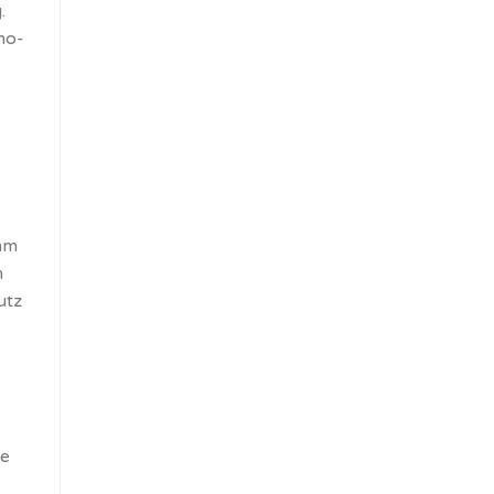
.
mo-
eam
n
utz
ie