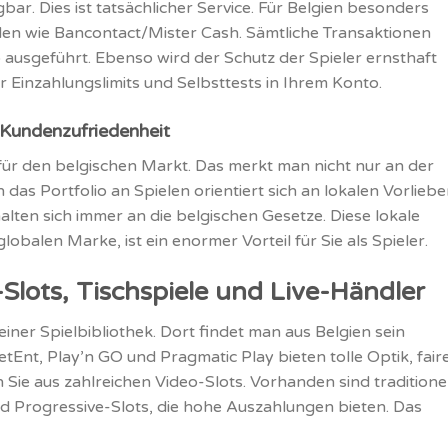
gbar. Dies ist tatsächlicher Service. Für Belgien besonders
den wie Bancontact/Mister Cash. Sämtliche Transaktionen
ausgeführt. Ebenso wird der Schutz der Spieler ernsthaft
ür Einzahlungslimits und Selbsttests in Ihrem Konto.
 Kundenzufriedenheit
ür den belgischen Markt. Das merkt man nicht nur an der
as Portfolio an Spielen orientiert sich an lokalen Vorlieb
ten sich immer an die belgischen Gesetze. Diese lokale
lobalen Marke, ist ein enormer Vorteil für Sie als Spieler.
Slots, Tischspiele und Live-Händler
iner Spielbibliothek. Dort findet man aus Belgien sein
tEnt, Play’n GO und Pragmatic Play bieten tolle Optik, fair
 Sie aus zahlreichen Video-Slots. Vorhanden sind traditione
d Progressive-Slots, die hohe Auszahlungen bieten. Das