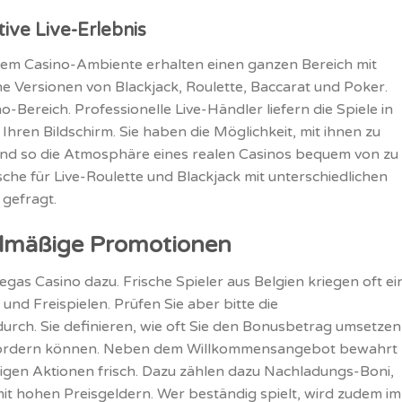
tive Live-Erlebnis
llem Casino-Ambiente erhalten einen ganzen Bereich mit
che Versionen von Blackjack, Roulette, Baccarat und Poker.
o-Bereich. Professionelle Live-Händler liefern die Spiele in
 Ihren Bildschirm. Sie haben die Möglichkeit, mit ihnen zu
 und so die Atmosphäre eines realen Casinos bequem von zu
che für Live-Roulette und Blackjack mit unterschiedlichen
 gefragt.
elmäßige Promotionen
gas Casino dazu. Frische Spieler aus Belgien kriegen oft ei
d Freispielen. Prüfen Sie aber bitte die
ch. Sie definieren, wie oft Sie den Bonusbetrag umsetzen
nfordern können. Neben dem Willkommensangebot bewahrt
ßigen Aktionen frisch. Dazu zählen dazu Nachladungs-Boni,
 mit hohen Preisgeldern. Wer beständig spielt, wird zudem im