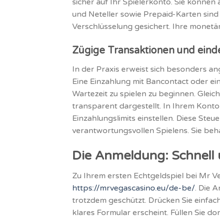
sicher auf Ihr Spielerkonto. Sie können 
und Neteller sowie Prepaid-Karten sind
Verschlüsselung gesichert. Ihre monetä
Zügige Transaktionen und einde
In der Praxis erweist sich besonders a
Eine Einzahlung mit Bancontact oder ei
Wartezeit zu spielen zu beginnen. Glei
transparent dargestellt. In Ihrem Konto
Einzahlungslimits einstellen. Diese Ste
verantwortungsvollen Spielens. Sie beh
Die Anmeldung: Schnell u
Zu Ihrem ersten Echtgeldspiel bei Mr Ve
https://mrvegascasino.eu/de-be/
. Die 
trotzdem geschützt. Drücken Sie einfach
klares Formular erscheint. Füllen Sie d