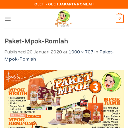
Skip
OLEH - OLEH JAKARTA ROMLAH
to
content
0
Paket-Mpok-Romlah
Published
20 Januari 2020
at
1000 × 707
in
Paket-
Mpok-Romlah