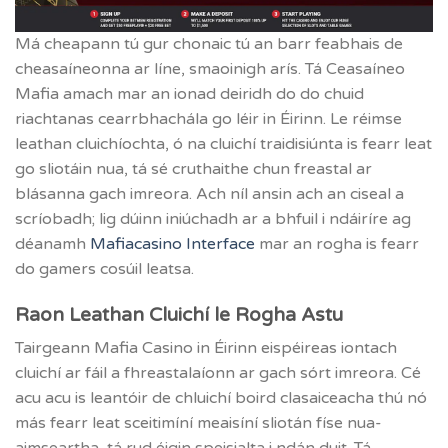
Má cheapann tú gur chonaic tú an barr feabhais de
cheasaíneonna ar líne, smaoinigh arís. Tá Ceasaíneo
Mafia amach mar an ionad deiridh do do chuid
riachtanas cearrbhachála go léir in Éirinn. Le réimse
leathan cluichíochta, ó na cluichí traidisiúnta is fearr leat
go sliotáin nua, tá sé cruthaithe chun freastal ar
blásanna gach imreora. Ach níl ansin ach an ciseal a
scríobadh; lig dúinn iniúchadh ar a bhfuil i ndáiríre ag
déanamh
Mafiacasino Interface
mar an rogha is fearr
do gamers cosúil leatsa.
Raon Leathan Cluichí le Rogha Astu
Tairgeann Mafia Casino in Éirinn eispéireas iontach
cluichí ar fáil a fhreastalaíonn ar gach sórt imreora. Cé
acu acu is leantóir de chluichí boird clasaiceacha thú nó
más fearr leat sceitimíní meaisíní sliotán físe nua-