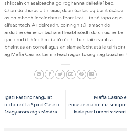
shliotáin chlasaiceacha go roghanna déileálaí beo.
Chun do thuras a threisiú, déan éarlais ag baint úsáide
as do mhodh íocaíochta is fearr leat – tá sé tapa agus
éifeachtach. Ar deireadh, coinnigh súil amach do
arduithe céime iontacha a fheabhsóidh do chluiche. Le
gach rud i bhfeidhm, tá tú réidh chun taitneamh a
bhaint as an corraíl agus an siamsaíocht atá le tairiscint
ag Mafia Casino. Léim isteach agus tosaigh ag buachan!
Igazi kaszinóhangulat
Mafia Casino è
otthonról a Spinit Casino
entusiasmante ma sempre
Magyarország számára
leale per i utenti svizzeri.