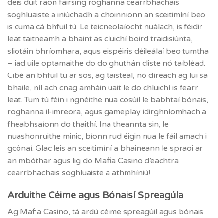
deis duit raon fairsing roghanna cearrbhachais
soghluaiste a iniúchadh a choinníonn an sceitimíní beo
is cuma cá bhfuil tú. Le teicneolaíocht nuálach, is féidir
leat taitneamh a bhaint as cluichí boird traidisiúnta,
sliotáin bhríomhara, agus eispéiris déileálaí beo tumtha
– iad uile optamaithe do do ghuthán cliste nó taibléad.
Cibé an bhfuil tú ar sos, ag taisteal, nó díreach ag luí sa
bhaile, níl ach cnag amháin uait le do chluichí is fearr
leat. Tum tú féin i ngnéithe nua cosúil le babhtaí bónais,
roghanna il-imreora, agus gameplay idirghníomhach a
fheabhsaíonn do thaithí. Ina theannta sin, le
nuashonruithe minic, bíonn rud éigin nua le fáil amach i
gcónaí. Glac leis an sceitimíní a bhaineann le spraoi ar
an mbóthar agus lig do Mafia Casino d’eachtra
cearrbhachais soghluaiste a athmhíniú!
Arduithe Céime agus Bónaisí Spreagúla
Ag Mafia Casino, tá ardú céime spreagúil agus bónais