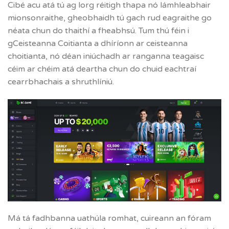
Cibé acu atá tú ag lorg réitigh thapa nó lámhleabhair
mionsonraithe, gheobhaidh tú gach rud eagraithe go
néata chun do thaithí a fheabhsú. Tum thú féin i
gCeisteanna Coitianta a dhíríonn ar ceisteanna
choitianta, nó déan iniúchadh ar ranganna teagaisc
céim ar chéim atá deartha chun do chuid eachtraí
cearrbhachais a shruthlíniú.
Má tá fadhbanna uathúla romhat, cuireann an fóram