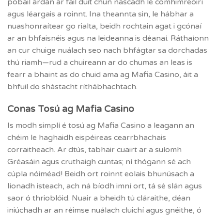
pobail ardán ar fáil duit chun nascadh le comhimreoirí
agus léargais a roinnt. Ina theannta sin, le hábhar a
nuashonraítear go rialta, beidh rochtain agat i gcónaí
ar an bhfaisnéis agus na leideanna is déanaí. Ráthaíonn
an cur chuige nuálach seo nach bhfágtar sa dorchadas
thú riamh—rud a chuireann ar do chumas an leas is
fearr a bhaint as do chuid ama ag Mafia Casino, áit a
bhfuil do shástacht ríthábhachtach.
Conas Tosú ag Mafia Casino
Is modh simplí é tosú ag Mafia Casino a leagann an
chéim le haghaidh eispéireas cearrbhachais
corraitheach. Ar dtús, tabhair cuairt ar a suíomh
Gréasáin agus cruthaigh cuntas; ní thógann sé ach
cúpla nóiméad! Beidh ort roinnt eolais bhunúsach a
líonadh isteach, ach ná bíodh imní ort, tá sé slán agus
saor ó thrioblóid. Nuair a bheidh tú cláraithe, déan
iniúchadh ar an réimse nuálach cluichí agus gnéithe, ó