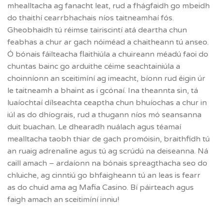
mhealltacha ag fanacht leat, rud a fhágfaidh go mbeidh
do thaithí cearrbhachais níos taitneamhaí fós.
Gheobhaidh tú réimse tairiscintí atá deartha chun
feabhas a chur ar gach nóiméad a chaitheann tú anseo.
Ó bónais fáilteacha flaithiúla a chuireann méadú faoi do
chuntas bainc go arduithe céime seachtainiúla a
choinníonn an sceitimíní ag imeacht, bíonn rud éigin úr
le taitneamh a bhaint as i gcónaí. Ina theannta sin, tá
luaíochtaí dílseachta ceaptha chun bhuíochas a chur in
iúl as do dhíograis, rud a thugann níos mó seansanna
duit buachan. Le dhearadh nuálach agus téamaí
mealltacha taobh thiar de gach promóisin, braithfidh tú
an ruaig adrenaline agus tú ag scrúdú na deiseanna. Ná
caill amach – ardaíonn na bónais spreagthacha seo do
chluiche, ag cinntiú go bhfaigheann tú an leas is fearr
as do chuid ama ag Mafia Casino. Bí páirteach agus
faigh amach an sceitimíní inniu!