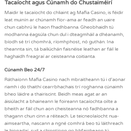
Tacaíocht agus Cúnamh do Chustaiméirí
Maidir le tacaíocht do chliaint ag Mafia Casino, is féidir
leat muinín ar chúnamh fíor-ama ar feadh an uaire
chun cabhrú le haon fhadhbanna. Gheobhaidh tú
modhanna éagsúla chun dul i dteagmháil a dhéanamh,
bíodh sé trí chomhrá, ríomhphost, nó guthán. Ina
theannta sin, tá bailiúchán faisnéise leathan ar fáil le
haghaidh freagraí ar ceisteanna coitianta.
Cúnamh Beo 24/7
Ráthaíonn Mafia Casino nach mbraitheann tú i d’aonar
riamh i do thaithí cearrbhachais trí roghanna cúnaimh
bheo láidre a thairiscint. Beidh meas agat ar an
áisiúlacht a bhaineann le foireann tacaíochta oilte a
bheith ar fáil chun aon cheisteanna nó fadhbanna a
thagann chun cinn a réiteach. Le teicneolaíocht nua-
aimseartha, nascann a ngné comhrá beo tú láithreach
le hionadaí, rud a chinntíonn go bhfaigheann tú