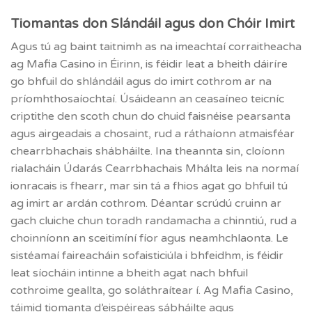
Tiomantas don Slándáil agus don Chóir Imirt
Agus tú ag baint taitnimh as na imeachtaí corraitheacha
ag Mafia Casino in Éirinn, is féidir leat a bheith dáiríre
go bhfuil do shlándáil agus do imirt cothrom ar na
príomhthosaíochtaí. Úsáideann an ceasaíneo teicníc
criptithe den scoth chun do chuid faisnéise pearsanta
agus airgeadais a chosaint, rud a ráthaíonn atmaisféar
chearrbhachais shábháilte. Ina theannta sin, cloíonn
rialacháin Údarás Cearrbhachais Mhálta leis na normaí
ionracais is fhearr, mar sin tá a fhios agat go bhfuil tú
ag imirt ar ardán cothrom. Déantar scrúdú cruinn ar
gach cluiche chun toradh randamacha a chinntiú, rud a
choinníonn an sceitimíní fíor agus neamhchlaonta. Le
sistéamaí faireacháin sofaisticiúla i bhfeidhm, is féidir
leat síocháin intinne a bheith agat nach bhfuil
cothroime geallta, go soláthraítear í. Ag Mafia Casino,
táimid tiomanta d’eispéireas sábháilte agus