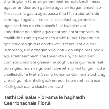
thuirlingíonn tú ar an príomhleathanach, beidh meas
agat ar an dearadh galánta agus an leagan amach so-
fhiosrach. Is gasta agus éasca é tú féin a stiúradh idir
rannóga éagsúla – cosúil le cluichíochta, promóisin,
agus seirbhís do chustaiméirí. Le biachláir atá
lipéadaithe go soiléir agus dearadh sofhreagrach, ní
chaillfidh tú am ag cuardach a bhfuil uait. Ligeann an
gné chuardaigh duit do chluichí is fearr leat a aimsiú
láithreach, rud a fhágann go bhfuil do eispéireas réidh
agus taitneamhach. Ina theannta sin, ciallaíonn an
comhoiriúnacht le gléasanna soghluaiste gur féidir leat
dul i ngleic leis an ngníomh cibé áit a bhfuil tú, gan rud a
chailleadh. Tá Mafia Casino tiomanta don nuálaíocht, ag
cinntiú go mbainfidh gach imreoir taitneamh as treoir
réidh gach uair a cluicheann siad.
Taithí Déileálaí Fíor-ama le haghaidh
Cearrbhachais Fíorúil