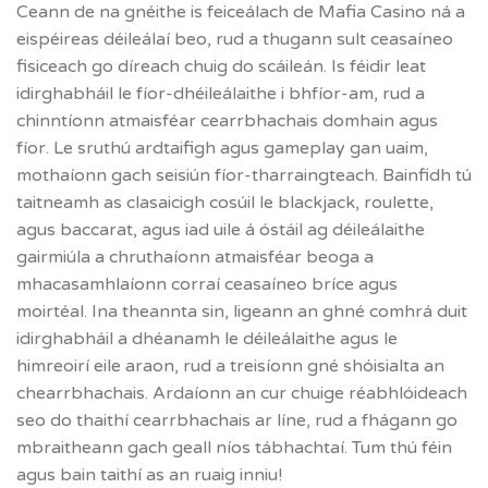
Ceann de na gnéithe is feiceálach de Mafia Casino ná a
eispéireas déileálaí beo, rud a thugann sult ceasaíneo
fisiceach go díreach chuig do scáileán. Is féidir leat
idirghabháil le fíor-dhéileálaithe i bhfíor-am, rud a
chinntíonn atmaisféar cearrbhachais domhain agus
fíor. Le sruthú ardtaifigh agus gameplay gan uaim,
mothaíonn gach seisiún fíor-tharraingteach. Bainfidh tú
taitneamh as clasaicigh cosúil le blackjack, roulette,
agus baccarat, agus iad uile á óstáil ag déileálaithe
gairmiúla a chruthaíonn atmaisféar beoga a
mhacasamhlaíonn corraí ceasaíneo bríce agus
moirtéal. Ina theannta sin, ligeann an ghné comhrá duit
idirghabháil a dhéanamh le déileálaithe agus le
himreoirí eile araon, rud a treisíonn gné shóisialta an
chearrbhachais. Ardaíonn an cur chuige réabhlóideach
seo do thaithí cearrbhachais ar líne, rud a fhágann go
mbraitheann gach geall níos tábhachtaí. Tum thú féin
agus bain taithí as an ruaig inniu!