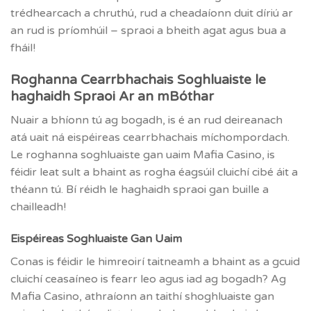
trédhearcach a chruthú, rud a cheadaíonn duit díriú ar
an rud is príomhúil – spraoi a bheith agat agus bua a
fháil!
Roghanna Cearrbhachais Soghluaiste le
haghaidh Spraoi Ar an mBóthar
Nuair a bhíonn tú ag bogadh, is é an rud deireanach
atá uait ná eispéireas cearrbhachais míchompordach.
Le roghanna soghluaiste gan uaim Mafia Casino, is
féidir leat sult a bhaint as rogha éagsúil cluichí cibé áit a
théann tú. Bí réidh le haghaidh spraoi gan buille a
chailleadh!
Eispéireas Soghluaiste Gan Uaim
Conas is féidir le himreoirí taitneamh a bhaint as a gcuid
cluichí ceasaíneo is fearr leo agus iad ag bogadh? Ag
Mafia Casino, athraíonn an taithí shoghluaiste gan