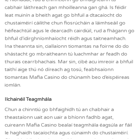
cabhair láithreach gan mhoilleanna gan ghá. Is féidir
leat muinín a bheith agat go bhfuil a dtacaíocht do
chustaiméirí cáilithe chun fiosrúcháin a láimhseáil go
héifeachtúil agus le dearcadh cairdiúil, rud a fhágann go
bhfuil d’idirghníomhaíocht réidh agus taitneamhach.
Ina theannta sin, ciallaíonn tiomantas na foirne do do
shástacht go mbraitheann tú luachmhar ar feadh do
thurais cearrbhachais. Mar sin, cibé acu imreoir a bhfuil
taithí aige thú nó díreach ag tosú, feabhsaíonn
tiomantas Mafia Casino do chúnamh beo d’eispéireas
iomlán.
Ilchainéil Teagmhála
Chun a chinntiú go bhfaighidh tú an chabhair a
theastaíonn uait aon uair a bhíonn fadhb agat,
cuireann Mafia Casino bealaí teagmhála éagsúla ar fáil
le haghaidh tacaíochta agus cúnaimh do chustaiméirí.