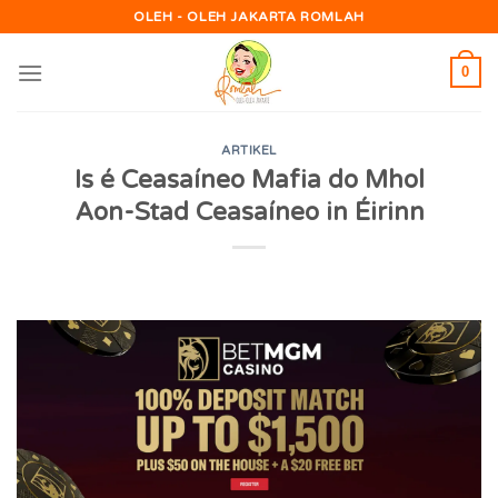
Skip
OLEH - OLEH JAKARTA ROMLAH
to
content
0
ARTIKEL
Is é Ceasaíneo Mafia do Mhol
Aon-Stad Ceasaíneo in Éirinn