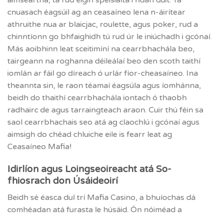
aimseartha, tá rud éigin speisialta i ndán duit. Tá
cnuasach éagsúil ag an ceasaíneo lena n-áirítear
athruithe nua ar blaicjac, roulette, agus poker, rud a
chinntíonn go bhfaighidh tú rud úr le iniúchadh i gcónaí.
Más aoibhinn leat sceitimíní na cearrbhachála beo,
tairgeann na roghanna déileálaí beo den scoth taithí
iomlán ar fáil go díreach ó urlár fíor-cheasaíneo. Ina
theannta sin, le raon téamaí éagsúla agus íomhánna,
beidh do thaithí cearrbhachála iontach ó thaobh
radhairc de agus tarraingteach araon. Cuir thú féin sa
saol cearrbhachais seo atá ag claochlú i gcónaí agus
aimsigh do chéad chluiche eile is fearr leat ag
Ceasaíneo Mafia!
Idirlíon agus Loingseoireacht atá So-
fhiosrach don Úsáideoirí
Beidh sé éasca dul trí Mafia Casino, a bhuíochas dá
comhéadan atá furasta le húsáid. Ón nóiméad a