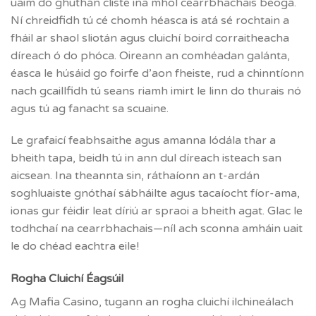
uaim do ghuthán cliste ina mhol cearrbhachais beoga.
Ní chreidfidh tú cé chomh héasca is atá sé rochtain a
fháil ar shaol sliotán agus cluichí boird corraitheacha
díreach ó do phóca. Oireann an comhéadan galánta,
éasca le húsáid go foirfe d’aon fheiste, rud a chinntíonn
nach gcaillfidh tú seans riamh imirt le linn do thurais nó
agus tú ag fanacht sa scuaine.
Le grafaicí feabhsaithe agus amanna lódála thar a
bheith tapa, beidh tú in ann dul díreach isteach san
aicsean. Ina theannta sin, ráthaíonn an t-ardán
soghluaiste gnóthaí sábháilte agus tacaíocht fíor-ama,
ionas gur féidir leat díriú ar spraoi a bheith agat. Glac le
todhchaí na cearrbhachais—níl ach sconna amháin uait
le do chéad eachtra eile!
Rogha Cluichí Éagsúil
Ag Mafia Casino, tugann an rogha cluichí ilchineálach