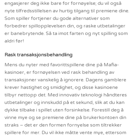
engasjerer deg ikke bare for fornøyelse; du vil også
nyte tilfredsstillelsen av hurtig tilgang til premiene dine.
Som spiller fortjener du gode alternativer som
forbedrer spillopplevelsen din, og raske utbetalinger
er banebrytende. Så ta imot farten og nyt spilling som
aldri før!
Rask transaksjonsbehandling
Mens du nyter med favorittspillene dine på Mafia-
kasinoer, er fornøyelsen ved rask behandling av
transaksjoner vanskelig å ignorere. Dagens gamblere
krever hastighet og smidighet, og disse kasinoene
tilbyr nettopp det. Med innovativ teknologi håndteres
utbetalinger og innskudd på et sekund, slik at du kan
dykke tilbake i spillet uten forsinkelse. Forestill deg å
vinne mye og se premiene dine på brukerkontoen din
straks – det er den formen fornyelse som tiltrekker
spillere for mer. Du vil ikke måtte vente mye, ettersom