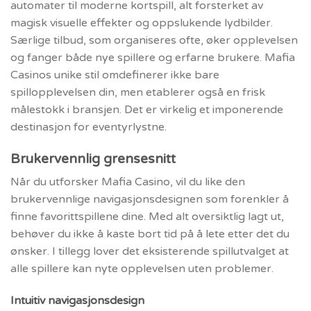
automater til moderne kortspill, alt forsterket av
magisk visuelle effekter og oppslukende lydbilder.
Særlige tilbud, som organiseres ofte, øker opplevelsen
og fanger både nye spillere og erfarne brukere. Mafia
Casinos unike stil omdefinerer ikke bare
spillopplevelsen din, men etablerer også en frisk
målestokk i bransjen. Det er virkelig et imponerende
destinasjon for eventyrlystne.
Brukervennlig grensesnitt
Når du utforsker Mafia Casino, vil du like den
brukervennlige navigasjonsdesignen som forenkler å
finne favorittspillene dine. Med alt oversiktlig lagt ut,
behøver du ikke å kaste bort tid på å lete etter det du
ønsker. I tillegg lover det eksisterende spillutvalget at
alle spillere kan nyte opplevelsen uten problemer.
Intuitiv navigasjonsdesign