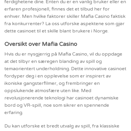
ferdighetene dine. Enten du er en vanlig bruker eller en
erfaren profesjonell, finnes det et tilbud her for
enhver. Men hvilke faktorer skiller Mafia Casino faktisk
fra konkurrenter? La oss utforske aspektene som gjør
dette casinoet til et skille blant brukere i Norge.
Oversikt over Mafia Casino
Hvis du er nysgjerrig på Mafia Casino, vil du oppdage
at det tilbyr en særegen blanding av spill og
temaorientert underholdning. Dette innovative casinoet
fordyper deg i en opplevelse som er inspirert av
ikoniske gangsterfilmer, og frembringer en
oppslukende atmosfære uten like. Med
revolusjonerende teknologi har casinoet dynamiske
bord og VR-spill, noe som sikrer en spennende
erfaring.
Du kan utforske et bredt utvalg av spill, fra klassiske