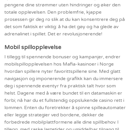
pengene dine strømmer uten hindringer og øker den
totale opplevelsen. Den problemfrie, kjappe
prosessen gir deg ro slik at du kan konsentrere deg på
det som faktisk er viktig: å ha det gøy og ha glede av
adrenalinet i spillet. Det er revolusjonerende!
Mobil spillopplevelse
I tillegg til spennende bonuser og kampanjer, endrer
mobilspillopplevelsen hos Mafia-kasinoer i Norge
hvordan spillere nyter favorittspillene sine. Med glatt
navigasjon og imponerende grafikk kan du immersere
deg i spennende eventyr fra praktisk talt hvor som
helst. Dagene med å være bundet til en datamaskin er
forbi; nå har du et fullstendig oppslukende casino rett i
lommen. Enten du foretrekker å spinne spilleautomater
eller legge strategier ved bordene, dekker de
forbedrede mobilplattformene alle dine spillbehov. I
tillegg, med raske lastetider og umiddelbar tilgang til