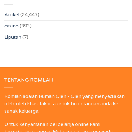
Artikel
(24,447)
casino
(393)
Liputan
(7)
TENTANG ROMLAH
Romlah adalah Rumah Oleh - Oleh yang menyediakan
oleh-oleh khas Jakarta untuk buah tangan anda ke
sanak keluarga.
Untuk kenyamanan berbelanja online kami
bekerjasama dengan Midtrans sebagai penyedia