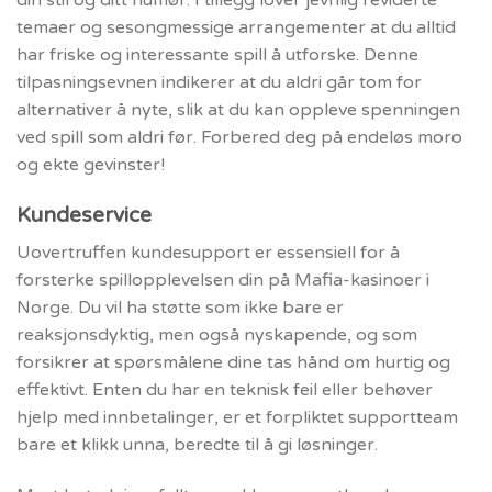
din stil og ditt humør. I tillegg lover jevnlig reviderte
temaer og sesongmessige arrangementer at du alltid
har friske og interessante spill å utforske. Denne
tilpasningsevnen indikerer at du aldri går tom for
alternativer å nyte, slik at du kan oppleve spenningen
ved spill som aldri før. Forbered deg på endeløs moro
og ekte gevinster!
Kundeservice
Uovertruffen kundesupport er essensiell for å
forsterke spillopplevelsen din på Mafia-kasinoer i
Norge. Du vil ha støtte som ikke bare er
reaksjonsdyktig, men også nyskapende, og som
forsikrer at spørsmålene dine tas hånd om hurtig og
effektivt. Enten du har en teknisk feil eller behøver
hjelp med innbetalinger, er et forpliktet supportteam
bare et klikk unna, beredte til å gi løsninger.