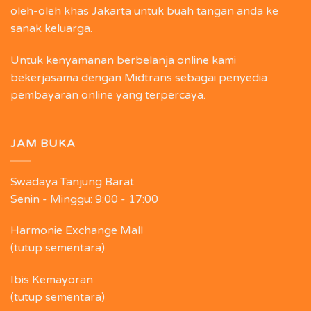
oleh-oleh khas Jakarta untuk buah tangan anda ke
sanak keluarga.
Untuk kenyamanan berbelanja online kami
bekerjasama dengan Midtrans sebagai penyedia
pembayaran online yang terpercaya.
JAM BUKA
Swadaya Tanjung Barat
Senin - Minggu:
9:00 - 17:00
Harmonie Exchange Mall
(tutup sementara)
Ibis Kemayoran
(tutup sementara)