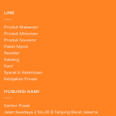
LINK
Produk Makanan
Produk Minuman
Produk Souvenir
Paket Mpok
Reseller
Katalog
Karir
Syarat & Ketentuan
Kebijakan Privasi
HUBUNGI KAMI
Kantor Pusat:
Jalan Swadaya 2 No.20 B Tanjung Barat Jakarta