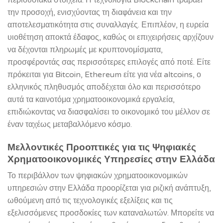
την προσοχή, ενισχύοντας τη διαφάνεια και την
αποτελεσματικότητα στις συναλλαγές. Επιπλέον, η ευρεία
υιοθέτηση αποκτά έδαφος, καθώς οι επιχειρήσεις αρχίζουν
να δέχονται πληρωμές με κρυπτονομίσματα,
προσφέροντάς σας περισσότερες επιλογές από ποτέ. Είτε
πρόκειται για Bitcoin, Ethereum είτε για νέα altcoins, ο
ελληνικός πληθυσμός αποδέχεται όλο και περισσότερο
αυτά τα καινοτόμα χρηματοοικονομικά εργαλεία,
επιδιώκοντας να διασφαλίσει το οικονομικό του μέλλον σε
έναν ταχέως μεταβαλλόμενο κόσμο.
Μελλοντικές Προοπτικές για τις Ψηφιακές
Χρηματοοικονομικές Υπηρεσίες στην Ελλάδα
Το περιβάλλον των ψηφιακών χρηματοοικονομικών
υπηρεσιών στην Ελλάδα προορίζεται για ριζική ανάπτυξη,
ωθούμενη από τις τεχνολογικές εξελίξεις και τις
εξελισσόμενες προσδοκίες των καταναλωτών. Μπορείτε να