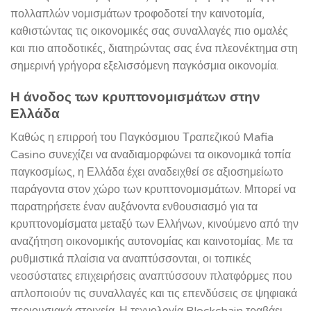
πολλαπλών νομισμάτων τροφοδοτεί την καινοτομία,
καθιστώντας τις οικονομικές σας συναλλαγές πιο ομαλές
και πιο αποδοτικές, διατηρώντας σας ένα πλεονέκτημα στη
σημερινή γρήγορα εξελισσόμενη παγκόσμια οικονομία.
Η άνοδος των κρυπτονομισμάτων στην
Ελλάδα
Καθώς η επιρροή του Παγκόσμιου Τραπεζικού Mafia
Casino συνεχίζει να αναδιαμορφώνει τα οικονομικά τοπία
παγκοσμίως, η Ελλάδα έχει αναδειχθεί σε αξιοσημείωτο
παράγοντα στον χώρο των κρυπτονομισμάτων. Μπορεί να
παρατηρήσετε έναν αυξάνοντα ενθουσιασμό για τα
κρυπτονομίσματα μεταξύ των Ελλήνων, κινούμενο από την
αναζήτηση οικονομικής αυτονομίας και καινοτομίας. Με τα
ρυθμιστικά πλαίσια να αναπτύσσονται, οι τοπικές
νεοσύστατες επιχειρήσεις αναπτύσσουν πλατφόρμες που
απλοποιούν τις συναλλαγές και τις επενδύσεις σε ψηφιακά
περιουσιακά στοιχεία. Η τεχνολογία Blockchain τραβάει