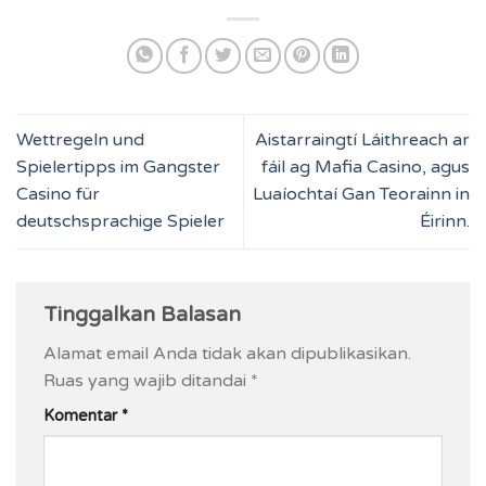
Wettregeln und
Aistarraingtí Láithreach ar
Spielertipps im Gangster
fáil ag Mafia Casino, agus
Casino für
Luaíochtaí Gan Teorainn in
deutschsprachige Spieler
Éirinn.
Tinggalkan Balasan
Alamat email Anda tidak akan dipublikasikan.
Ruas yang wajib ditandai
*
Komentar
*