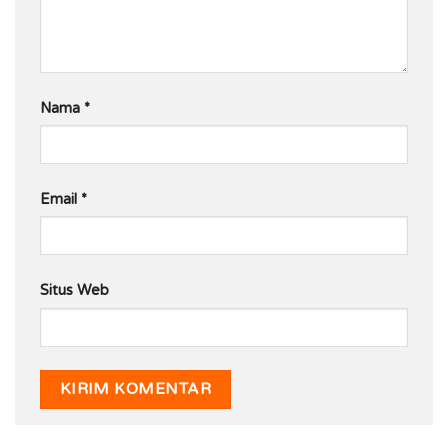
Nama
*
Email
*
Situs Web