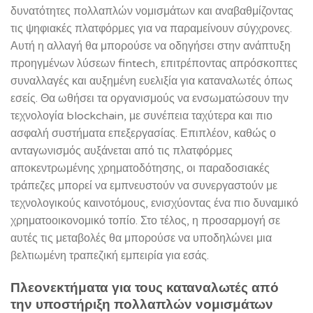
δυνατότητες πολλαπλών νομισμάτων και αναβαθμίζοντας
τις ψηφιακές πλατφόρμες για να παραμείνουν σύγχρονες.
Αυτή η αλλαγή θα μπορούσε να οδηγήσει στην ανάπτυξη
προηγμένων λύσεων fintech, επιτρέποντας απρόσκοπτες
συναλλαγές και αυξημένη ευελιξία για καταναλωτές όπως
εσείς. Θα ωθήσει τα οργανισμούς να ενσωματώσουν την
τεχνολογία blockchain, με συνέπεια ταχύτερα και πιο
ασφαλή συστήματα επεξεργασίας. Επιπλέον, καθώς ο
ανταγωνισμός αυξάνεται από τις πλατφόρμες
αποκεντρωμένης χρηματοδότησης, οι παραδοσιακές
τράπεζες μπορεί να εμπνευστούν να συνεργαστούν με
τεχνολογικούς καινοτόμους, ενισχύοντας ένα πιο δυναμικό
χρηματοοικονομικό τοπίο. Στο τέλος, η προσαρμογή σε
αυτές τις μεταβολές θα μπορούσε να υποδηλώνει μια
βελτιωμένη τραπεζική εμπειρία για εσάς.
Πλεονεκτήματα για τους καταναλωτές από
την υποστήριξη πολλαπλών νομισμάτων