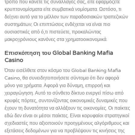
τρόπο που κάνετε τις συναλλαγές σας, είτε εφαρμόζετε
κρυπτονομίσματα είτε συμβατικά νομίσματα. Ωστόσο, τι
δείχνει αυτό για το μέλλον των παραδοσιακών τραπεζικών
συστημάτων; Οι επιπτώσεις ενδέχεται να είναι πιο
ουσιαστικές από ό,τι πιστεύετε, προκαλώντας
μακροχρόνιους κανόνες στα χρηματοοικονομικά.
Επισκόπηση του Global Banking Mafia
Casino
Όταν εισέλθετε στον κόσμο του Global Banking Mafia
Casino, θα συνειδητοποιήσετε σύντομα ότι δεν αφορά
μόνο για χρήματα. Αφορά για δύναμη, επιρροή και
χειραγώγηση. Αυτό το σύνθετο δίκτυο ενεργεί πίσω από
κρυφές πόρτες, συντονίζοντας οικονομικές δυναμικές που
έχουν τη δυνατότητα να αλλάξουν τις οικονομίες. Οι παίκτες
εδώ δεν είναι οι μέσοι παίκτες. Είναι κορυφαίοι στρατηγικοί
σχεδιαστές που αξιοποιούν προηγμένους αλγόριθμους και
εξετάσεις δεδομένων για να προβλέψουν τις κινήσεις της