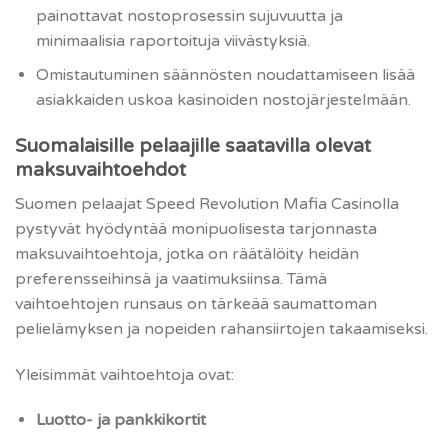
painottavat nostoprosessin sujuvuutta ja
minimaalisia raportoituja viivästyksiä.
Omistautuminen säännösten noudattamiseen lisää
asiakkaiden uskoa kasinoiden nostojärjestelmään.
Suomalaisille pelaajille saatavilla olevat
maksuvaihtoehdot
Suomen pelaajat Speed Revolution Mafia Casinolla
pystyvät hyödyntää monipuolisesta tarjonnasta
maksuvaihtoehtoja, jotka on räätälöity heidän
preferensseihinsä ja vaatimuksiinsa. Tämä
vaihtoehtojen runsaus on tärkeää saumattoman
pelielämyksen ja nopeiden rahansiirtojen takaamiseksi.
Yleisimmät vaihtoehtoja ovat:
Luotto- ja pankkikortit