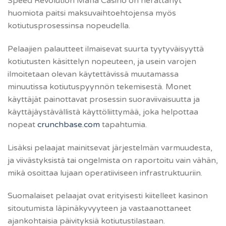
Speed Revolution Mafia Casino on herättänyt
huomiota paitsi maksuvaihtoehtojensa myös
kotiutusprosessinsa nopeudella.
Pelaajien palautteet ilmaisevat suurta tyytyväisyyttä
kotiutusten käsittelyn nopeuteen, ja usein varojen
ilmoitetaan olevan käytettävissä muutamassa
minuutissa kotiutuspyynnön tekemisestä. Monet
käyttäjät painottavat prosessin suoraviivaisuutta ja
käyttäjäystävällistä käyttöliittymää, joka helpottaa
nopeat
crunchbase.com
tapahtumia.
Lisäksi pelaajat mainitsevat järjestelmän varmuudesta,
ja viivästyksistä tai ongelmista on raportoitu vain vähän,
mikä osoittaa lujaan operatiiviseen infrastruktuuriin.
Suomalaiset pelaajat ovat erityisesti kiitelleet kasinon
sitoutumista läpinäkyvyyteen ja vastaanottaneet
ajankohtaisia päivityksiä kotiutustilastaan.