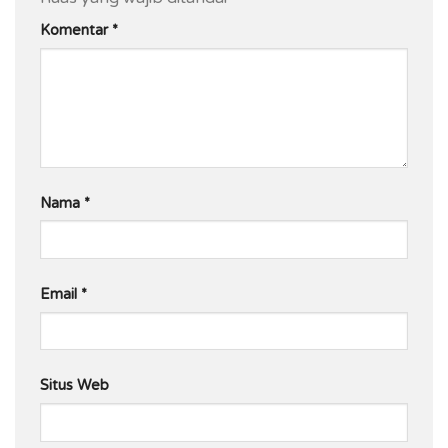
Komentar
*
Nama
*
Email
*
Situs Web