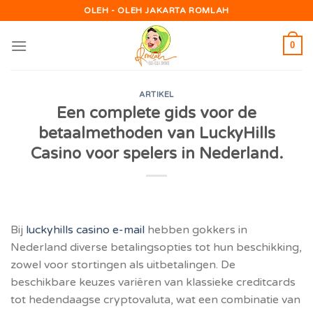
Skip
OLEH - OLEH JAKARTA ROMLAH
to
content
0
ARTIKEL
Een complete gids voor de
betaalmethoden van LuckyHills
Casino voor spelers in Nederland.
Bij
luckyhills casino e-mail
hebben gokkers in
Nederland diverse betalingsopties tot hun beschikking,
zowel voor stortingen als uitbetalingen. De
beschikbare keuzes variëren van klassieke creditcards
tot hedendaagse cryptovaluta, wat een combinatie van