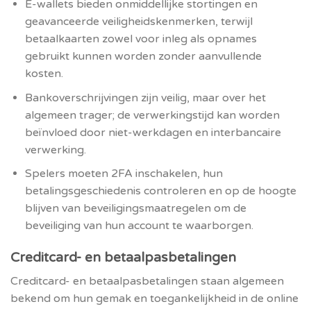
E-wallets bieden onmiddellijke stortingen en
geavanceerde veiligheidskenmerken, terwijl
betaalkaarten zowel voor inleg als opnames
gebruikt kunnen worden zonder aanvullende
kosten.
Bankoverschrijvingen zijn veilig, maar over het
algemeen trager; de verwerkingstijd kan worden
beïnvloed door niet-werkdagen en interbancaire
verwerking.
Spelers moeten 2FA inschakelen, hun
betalingsgeschiedenis controleren en op de hoogte
blijven van beveiligingsmaatregelen om de
beveiliging van hun account te waarborgen.
Creditcard- en betaalpasbetalingen
Creditcard- en betaalpasbetalingen staan algemeen
bekend om hun gemak en toegankelijkheid in de online