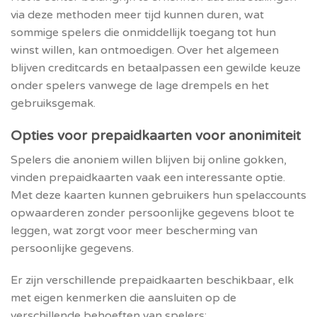
via deze methoden meer tijd kunnen duren, wat
sommige spelers die onmiddellijk toegang tot hun
winst willen, kan ontmoedigen. Over het algemeen
blijven creditcards en betaalpassen een gewilde keuze
onder spelers vanwege de lage drempels en het
gebruiksgemak.
Opties voor prepaidkaarten voor anonimiteit
Spelers die anoniem willen blijven bij online gokken,
vinden prepaidkaarten vaak een interessante optie.
Met deze kaarten kunnen gebruikers hun spelaccounts
opwaarderen zonder persoonlijke gegevens bloot te
leggen, wat zorgt voor meer bescherming van
persoonlijke gegevens.
Er zijn verschillende prepaidkaarten beschikbaar, elk
met eigen kenmerken die aansluiten op de
verschillende behoeften van spelers: