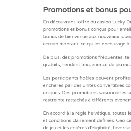
Promotions et bonus pour
En découvrant l’offre du casino Lucky 
promotions et bonus conçus pour amélior
bonus de bienvenue aux nouveaux joueu
certain montant, ce qui les encourage à
De plus, des promotions fréquentes, te
gratuits, rendent l’expérience de jeu ex
Les participants fidèles peuvent profite
enchères par des unités convertibles c
uniques. Des promotions saisonnières so
restreinte rattachés à différents événeme
En accord à la règle helvétique, toute
et conditions clairement définies. Ceci ce
de jeu et les critères d’éligibilité, favori