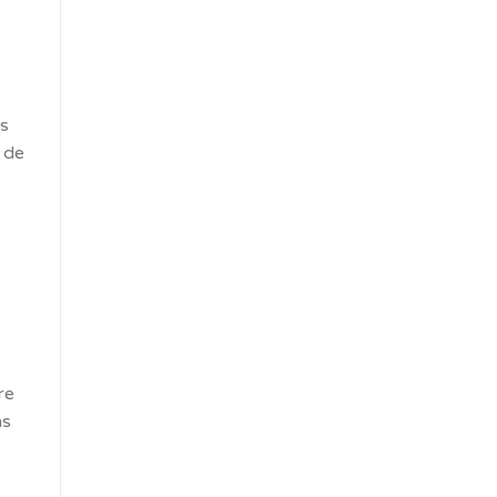
s
 de
re
ns