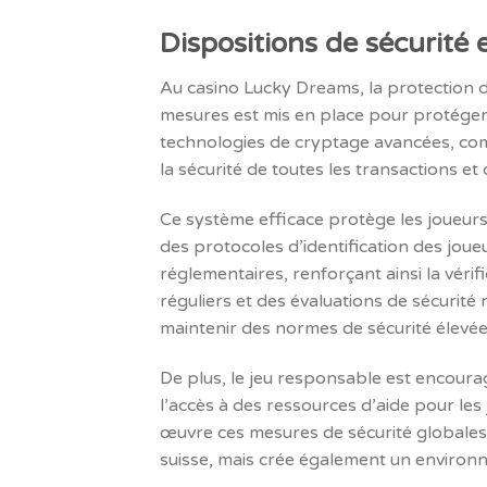
Dispositions de sécurité 
Au casino Lucky Dreams, la protection d
mesures est mis en place pour protéger l
technologies de cryptage avancées, com
la sécurité de toutes les transactions e
Ce système efficace protège les joueurs
des protocoles d’identification des jou
réglementaires, renforçant ainsi la vérif
réguliers et des évaluations de sécurité
maintenir des normes de sécurité élevée
De plus, le jeu responsable est encour
l’accès à des ressources d’aide pour le
œuvre ces mesures de sécurité globales
suisse, mais crée également un environne