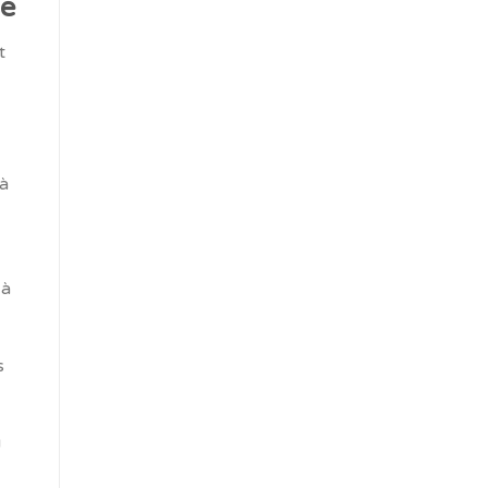
se
t
 à
 à
s
u