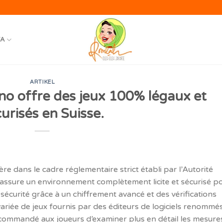
TA
ARTIKEL
o offre des jeux 100% légaux et
urisés en Suisse.
e dans le cadre réglementaire strict établi par l’Autorité
i assure un environnement complètement licite et sécurisé p
a sécurité grâce à un chiffrement avancé et des vérifications
n variée de jeux fournis par des éditeurs de logiciels renommés
 recommandé aux joueurs d’examiner plus en détail les mesure