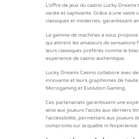
L’offre de jeux du casino Lucky Dream
variée et captivante. Grâce à une vaste 
classiques et modernes, garantissant ai
La gamme de machines à sous propose d
qui attirent les amateurs de sensations 
leurs classiques préférés comme le black
expérience de casino authentique.
Lucky Dreams Casino collabore avec des 
innovante et leurs graphismes de haute
Microgaming et Evolution Gaming.
Ces partenariats garantissent une expéri
ainsi aux joueurs l’accès aux derniers ti
l’accessibilité, permettant aux joueurs d
compromis sur la qualité ni l’expérience.