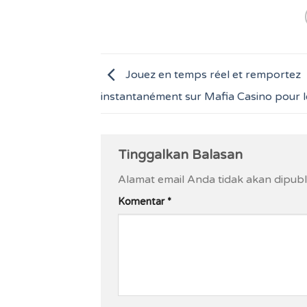
Jouez en temps réel et remportez
instantanément sur Mafia Casino pour 
Tinggalkan Balasan
Alamat email Anda tidak akan dipubl
Komentar
*