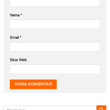
Nama
*
Email
*
Situs Web