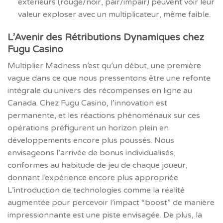
extérieurs (rouge/noir, pair/impair) peuvent voir leur
valeur exploser avec un multiplicateur, même faible.
L’Avenir des Rétributions Dynamiques chez
Fugu Casino
Multiplier Madness n’est qu’un début, une première
vague dans ce que nous pressentons être une refonte
intégrale du univers des récompenses en ligne au
Canada. Chez Fugu Casino, l’innovation est
permanente, et les réactions phénoménaux sur ces
opérations préfigurent un horizon plein en
développements encore plus poussés. Nous
envisageons l’arrivée de bonus individualisés,
conformes au habitude de jeu de chaque joueur,
donnant l’expérience encore plus appropriée.
L’introduction de technologies comme la réalité
augmentée pour percevoir l’impact “boost” de manière
impressionnante est une piste envisagée. De plus, la