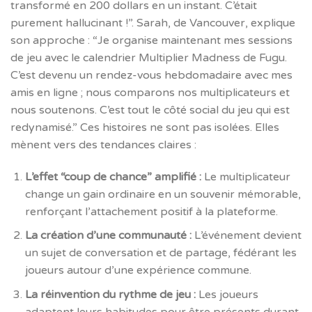
transformé en 200 dollars en un instant. C’était
purement hallucinant !”. Sarah, de Vancouver, explique
son approche : “Je organise maintenant mes sessions
de jeu avec le calendrier Multiplier Madness de Fugu.
C’est devenu un rendez-vous hebdomadaire avec mes
amis en ligne ; nous comparons nos multiplicateurs et
nous soutenons. C’est tout le côté social du jeu qui est
redynamisé.” Ces histoires ne sont pas isolées. Elles
mènent vers des tendances claires :
L’effet “coup de chance” amplifié :
Le multiplicateur
change un gain ordinaire en un souvenir mémorable,
renforçant l’attachement positif à la plateforme.
La création d’une communauté :
L’événement devient
un sujet de conversation et de partage, fédérant les
joueurs autour d’une expérience commune.
La réinvention du rythme de jeu :
Les joueurs
adaptent leurs habitudes pour être présents durant