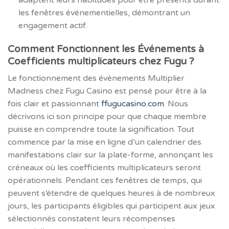
les fenêtres événementielles, démontrant un
engagement actif.
Comment Fonctionnent les Événements à
Coefficients multiplicateurs chez Fugu ?
Le fonctionnement des évènements Multiplier
Madness chez Fugu Casino est pensé pour être à la
fois clair et passionnant
ffugucasino.com
. Nous
décrivons ici son principe pour que chaque membre
puisse en comprendre toute la signification. Tout
commence par la mise en ligne d’un calendrier des
manifestations clair sur la plate-forme, annonçant les
créneaux où les coefficients multiplicateurs seront
opérationnels. Pendant ces fenêtres de temps, qui
peuvent s’étendre de quelques heures à de nombreux
jours, les participants éligibles qui participent aux jeux
sélectionnés constatent leurs récompenses