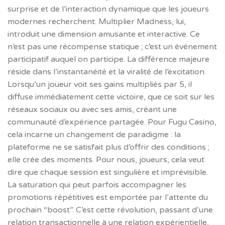
surprise et de l’interaction dynamique que les joueurs
modernes recherchent. Multiplier Madness, lui,
introduit une dimension amusante et interactive. Ce
n’est pas une récompense statique ; c’est un événement
participatif auquel on participe. La différence majeure
réside dans l’instantanéité et la viralité de l’excitation.
Lorsqu’un joueur voit ses gains multipliés par 5, il
diffuse immédiatement cette victoire, que ce soit sur les
réseaux sociaux ou avec ses amis, créant une
communauté d’expérience partagée. Pour Fugu Casino,
cela incarne un changement de paradigme : la
plateforme ne se satisfait plus d’offrir des conditions ;
elle crée des moments. Pour nous, joueurs, cela veut
dire que chaque session est singulière et imprévisible.
La saturation qui peut parfois accompagner les
promotions répétitives est emportée par l’attente du
prochain “boost”. C’est cette révolution, passant d’une
relation transactionnelle à une relation expérientielle,