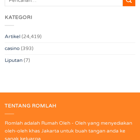
KATEGORI
Artikel
(24,419)
casino
(393)
Liputan
(7)
TENTANG ROMLAH
Romlah adalah Rumah Oleh - Oleh yang menyediakan
oleh-oleh khas Jakarta untuk buah tangan anda ke
sanak keluarga.