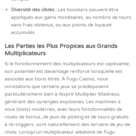
Diversité des cibles :
Les boosters peuvent être
appliqués aux gains monétaires, au nombre de tours
sans frais obtenus, ou aux points de loyauté
accumulés.
Les Parties les Plus Propices aux Grands
Multiplicateurs
Si le fonctionnement des multiplicateurs est captivante,
son potentiel est davantage renforcé lorsqu’elle est
associée aux bons titres. À Fugu Casino, nous
constatons que certains jeux se prédisposent
particulièrement bien à l’esprit Multiplier Madness,
générant des synergies explosives. Les machines à
sous (slots) modernes, avec leurs fonctionnalités de
roues de bonus, de jeux de picking et de tours gratuits
à re-triggers, sont naturellement des terrains de jeu de
choix. Lorsqu’un multiplicateur aléatoire de Fugu