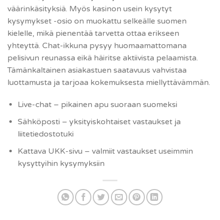
väärinkäsityksiä. Myös kasinon usein kysytyt
kysymykset -osio on muokattu selkeälle suomen
kielelle, mikä pienentää tarvetta ottaa erikseen
yhteyttä. Chat-ikkuna pysyy huomaamattomana
pelisivun reunassa eikä häiritse aktiivista pelaamista.
Tämänkaltainen asiakastuen saatavuus vahvistaa
luottamusta ja tarjoaa kokemuksesta miellyttävämmän.
Live-chat – pikainen apu suoraan suomeksi
Sähköposti – yksityiskohtaiset vastaukset ja
liitetiedostotuki
Kattava UKK-sivu – valmiit vastaukset useimmin
kysyttyihin kysymyksiin