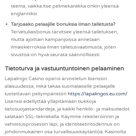
teema, vaikka itse pelimekaniikka onkin yleensä
englanniksi.
Tarjoaako pelaajille bonuksia ilman talletusta?
Tervetuliaisbonus tarvitsee yleensä talletuksen,
mutta ajoittain kampanjoissa annetaan
ilmaiskierroksia ilman talletusvaatimusta, joten
sivustoa on hyvä seurata säännöllisesti.
Tietoturva ja vastuuntuntoinen pelaaminen
Lapalingo Casino operoi arvostetun lisenssin
alaisuudessa, mikä takaa suomalaiselle pelaajalle
luotettavan peliympäristön
https://lapalingos.eu.com/
.
Lisenssi edellyttää ylläpitämään tiukkoja
tietosuojastandardeja, ja kaikki henkilö- ja maksutiedot
salataan SSL-tekniikalla. Käymme rekisteröinnin ja
vahvistusprosessin läpi, ja identiteetintodennus on
johdonmukainen osa turvallisuuskäytäntöä. Kasinolta