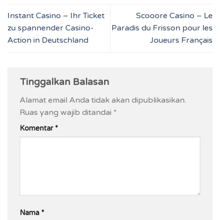
Instant Casino – Ihr Ticket
Scooore Casino – Le
zu spannender Casino-
Paradis du Frisson pour les
Action in Deutschland
Joueurs Français
Tinggalkan Balasan
Alamat email Anda tidak akan dipublikasikan.
Ruas yang wajib ditandai
*
Komentar
*
Nama
*