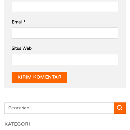
Email
*
Situs Web
KATEGORI