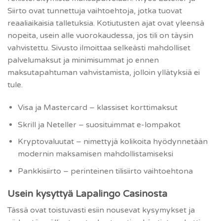
Siirto ovat tunnettuja vaihtoehtoja, jotka tuovat
reaaliaikaisia talletuksia. Kotiutusten ajat ovat yleensä
nopeita, usein alle vuorokaudessa, jos tili on täysin
vahvistettu. Sivusto ilmoittaa selkeästi mahdolliset
palvelumaksut ja minimisummat jo ennen
maksutapahtuman vahvistamista, jolloin yllätyksiä ei
tule.
Visa ja Mastercard – klassiset korttimaksut
Skrill ja Neteller – suosituimmat e-lompakot
Kryptovaluutat – nimettyjä kolikoita hyödynnetään
modernin maksamisen mahdollistamiseksi
Pankkisiirto – perinteinen tilisiirto vaihtoehtona
Usein kysyttyä Lapalingo Casinosta
Tässä ovat toistuvasti esiin nousevat kysymykset ja