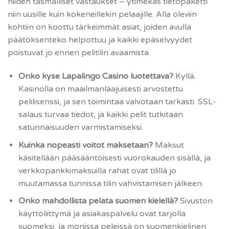
niiden täsmälliset vastaukset – ytimekäs tietopaketti
niin uusille kuin kokeneillekin pelaajille. Alla oleviin
kohtiin on koottu tärkeimmät asiat, joiden avulla
päätöksenteko helpottuu ja kaikki epäselvyydet
poistuvat jo ennen pelitilin avaamista.
Onko kyse Lapalingo Casino luotettava?
Kyllä.
Kasinolla on maailmanlaajuisesti arvostettu
pelilisenssi, ja sen toimintaa valvotaan tarkasti. SSL-
salaus turvaa tiedot, ja kaikki pelit tutkitaan
satunnaisuuden varmistamiseksi.
Kuinka nopeasti voitot maksetaan?
Maksut
käsitellään pääsääntöisesti vuorokauden sisällä, ja
verkkopankkimaksuilla rahat ovat tilillä jo
muutamassa tunnissa tilin vahvistamisen jälkeen.
Onko mahdollista pelata suomen kielellä?
Sivuston
käyttöliittymä ja asiakaspalvelu ovat tarjolla
suomeksi, ja monissa peleissä on suomenkielinen