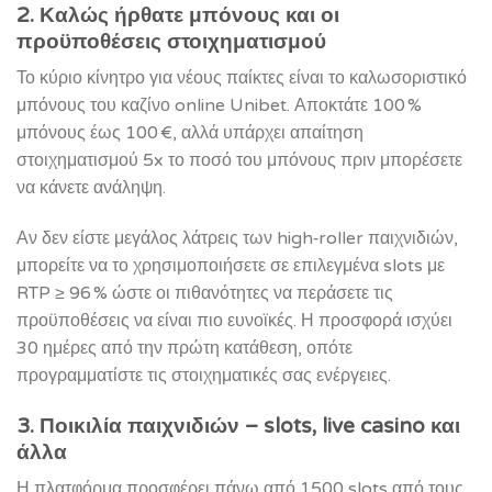
2. Καλώς ήρθατε μπόνους και οι
προϋποθέσεις στοιχηματισμού
Το κύριο κίνητρο για νέους παίκτες είναι το καλωσοριστικό
μπόνους του καζίνο online Unibet. Αποκτάτε 100 %
μπόνους έως 100 €, αλλά υπάρχει απαίτηση
στοιχηματισμού 5x το ποσό του μπόνους πριν μπορέσετε
να κάνετε ανάληψη.
Αν δεν είστε μεγάλος λάτρεις των high‑roller παιχνιδιών,
μπορείτε να το χρησιμοποιήσετε σε επιλεγμένα slots με
RTP ≥ 96 % ώστε οι πιθανότητες να περάσετε τις
προϋποθέσεις να είναι πιο ευνοϊκές. Η προσφορά ισχύει
30 ημέρες από την πρώτη κατάθεση, οπότε
προγραμματίστε τις στοιχηματικές σας ενέργειες.
3. Ποικιλία παιχνιδιών – slots, live casino και
άλλα
Η πλατφόρμα προσφέρει πάνω από 1500 slots από τους