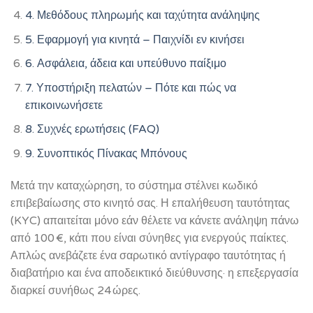
4. Μεθόδους πληρωμής και ταχύτητα ανάληψης
5. Εφαρμογή για κινητά – Παιχνίδι εν κινήσει
6. Ασφάλεια, άδεια και υπεύθυνο παίξιμο
7. Υποστήριξη πελατών – Πότε και πώς να
επικοινωνήσετε
8. Συχνές ερωτήσεις (FAQ)
9. Συνοπτικός Πίνακας Μπόνους
Μετά την καταχώρηση, το σύστημα στέλνει κωδικό
επιβεβαίωσης στο κινητό σας. Η επαλήθευση ταυτότητας
(KYC) απαιτείται μόνο εάν θέλετε να κάνετε ανάληψη πάνω
από 100 €, κάτι που είναι σύνηθες για ενεργούς παίκτες.
Απλώς ανεβάζετε ένα σαρωτικό αντίγραφο ταυτότητας ή
διαβατήριο και ένα αποδεικτικό διεύθυνσης· η επεξεργασία
διαρκεί συνήθως 24 ώρες.