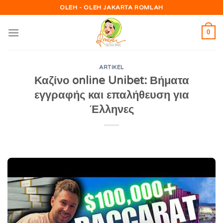
Skip
OLEH - OLEH JAKARTA ROMLAH
to
content
0
ARTIKEL
Καζίνο online Unibet: Βήματα
εγγραφής και επαλήθευση για
Έλληνες