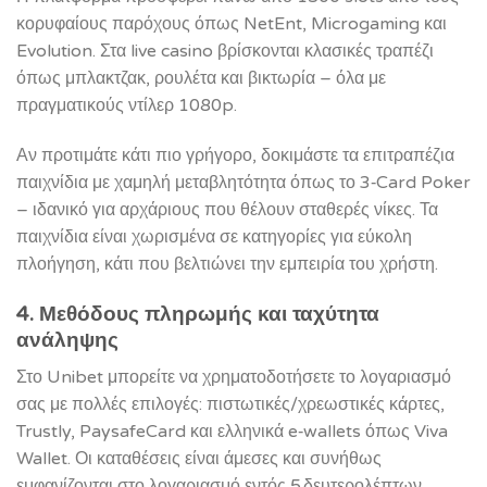
κορυφαίους παρόχους όπως NetEnt, Microgaming και
Evolution. Στα live casino βρίσκονται κλασικές τραπέζι
όπως μπλακτζακ, ρουλέτα και βικτωρία – όλα με
πραγματικούς ντίλερ 1080p.
Αν προτιμάτε κάτι πιο γρήγορο, δοκιμάστε τα επιτραπέζια
παιχνίδια με χαμηλή μεταβλητότητα όπως το 3‑Card Poker
– ιδανικό για αρχάριους που θέλουν σταθερές νίκες. Τα
παιχνίδια είναι χωρισμένα σε κατηγορίες για εύκολη
πλοήγηση, κάτι που βελτιώνει την εμπειρία του χρήστη.
4. Μεθόδους πληρωμής και ταχύτητα
ανάληψης
Στο Unibet μπορείτε να χρηματοδοτήσετε το λογαριασμό
σας με πολλές επιλογές: πιστωτικές/χρεωστικές κάρτες,
Trustly, PaysafeCard και ελληνικά e‑wallets όπως Viva
Wallet. Οι καταθέσεις είναι άμεσες και συνήθως
εμφανίζονται στο λογαριασμό εντός 5 δευτερολέπτων.