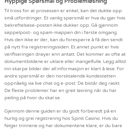
Hyppige Spørsmål og Problemløsning
Til tross for at prosessen er enkel, kan det dukke opp
små utfordringer. Et vanlig spørsmål er hva du gjør hvis
bekreftelsese-posten ikke dukker opp. Gå gjennom
søppelpost- og spam-mappen din i første omgang.
Hvis den ikke er der, kan du forespørre å få den sendt
på nytt fra registreringssiden. Et annet punkt er hvis
verifiseringen drøyer enn antatt. Det kommer av ofte at
dokumentbildene er uklare eller mangelfulle. Legg alltid
inn skarpe bilder der all informasjon er klart å lese. For
andre spørsmål er den norsktalende kundestøtten
oppnåelig via live chat og e-post. De bistår deg raskt.
De fleste problemer har en greit løsning når du har
peiling på hvor du skal se.
Gjennom denne guiden er du godt forberedt på en
hurtig og grei registrering hos Spinit Casino. Hvis du
følger trinnene og har dokumentene klare, er du bare