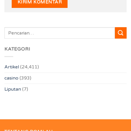
KATEGORI
Artikel
(24,411)
casino
(393)
Liputan
(7)