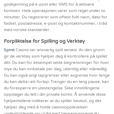
godkjenning på e-post eller SMS for å aktivere
kontoen. Hele operasjonen varer som regel under to
minutter. Du registrerer som oftest fullt navn, dato for
fødsel, postadresse, e-post og kontaktnummer, i tråd
med norske standarder.
Forpliktelse for Spilling og Verktøy
Spinit
Casino ser ansvarlig spill seriøst. Av den grunn
gir de verktøy som hjelper deg å kontrollere på spillet
ditt. Du kan for eksempel sette begrensninger for hvor
mye du kan innbetale per dag, ukentlig eller månedlig.
Du kan også angi tapgrenser eller avgrense hvor lenge
du kan delta i ett forløp. Trenger du en lang pause, kan
du forespørre en utestengelse. Slike innstillingene
oppdager du lett i din private konto. Å anvende disse
hjelpemidlene indikerer at du spiller bevisst, og det
hjelper deg med å holde casinoopplevelsen
underholdende og i tråd med begrensningene du