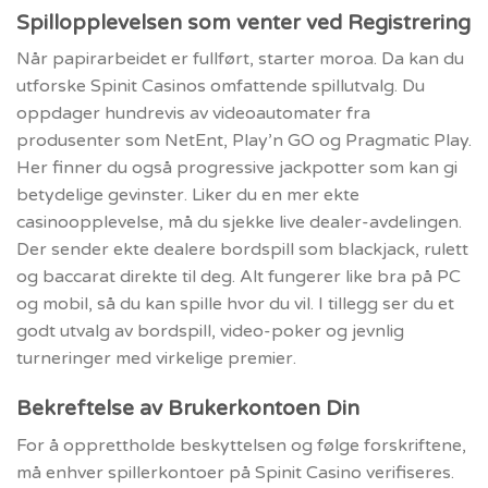
Spillopplevelsen som venter ved Registrering
Når papirarbeidet er fullført, starter moroa. Da kan du
utforske Spinit Casinos omfattende spillutvalg. Du
oppdager hundrevis av videoautomater fra
produsenter som NetEnt, Play’n GO og Pragmatic Play.
Her finner du også progressive jackpotter som kan gi
betydelige gevinster. Liker du en mer ekte
casinoopplevelse, må du sjekke live dealer-avdelingen.
Der sender ekte dealere bordspill som blackjack, rulett
og baccarat direkte til deg. Alt fungerer like bra på PC
og mobil, så du kan spille hvor du vil. I tillegg ser du et
godt utvalg av bordspill, video-poker og jevnlig
turneringer med virkelige premier.
Bekreftelse av Brukerkontoen Din
For å opprettholde beskyttelsen og følge forskriftene,
må enhver spillerkontoer på Spinit Casino verifiseres.