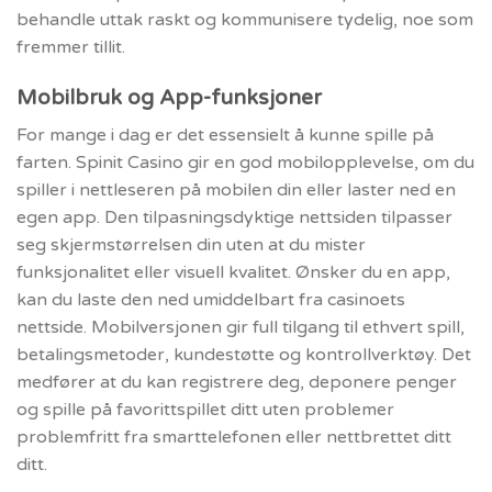
behandle uttak raskt og kommunisere tydelig, noe som
fremmer tillit.
Mobilbruk og App-funksjoner
For mange i dag er det essensielt å kunne spille på
farten. Spinit Casino gir en god mobilopplevelse, om du
spiller i nettleseren på mobilen din eller laster ned en
egen app. Den tilpasningsdyktige nettsiden tilpasser
seg skjermstørrelsen din uten at du mister
funksjonalitet eller visuell kvalitet. Ønsker du en app,
kan du laste den ned umiddelbart fra casinoets
nettside. Mobilversjonen gir full tilgang til ethvert spill,
betalingsmetoder, kundestøtte og kontrollverktøy. Det
medfører at du kan registrere deg, deponere penger
og spille på favorittspillet ditt uten problemer
problemfritt fra smarttelefonen eller nettbrettet ditt
ditt.