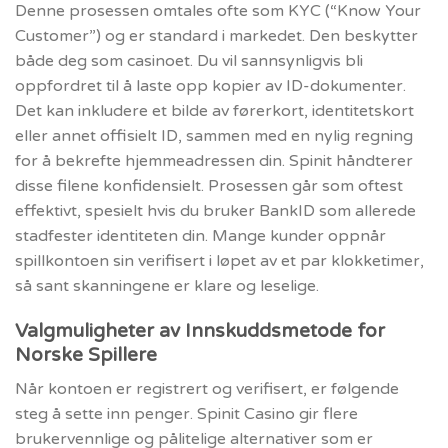
Denne prosessen omtales ofte som KYC (“Know Your
Customer”) og er standard i markedet. Den beskytter
både deg som casinoet. Du vil sannsynligvis bli
oppfordret til å laste opp kopier av ID-dokumenter.
Det kan inkludere et bilde av førerkort, identitetskort
eller annet offisielt ID, sammen med en nylig regning
for å bekrefte hjemmeadressen din. Spinit håndterer
disse filene konfidensielt. Prosessen går som oftest
effektivt, spesielt hvis du bruker BankID som allerede
stadfester identiteten din. Mange kunder oppnår
spillkontoen sin verifisert i løpet av et par klokketimer,
så sant skanningene er klare og leselige.
Valgmuligheter av Innskuddsmetode for
Norske Spillere
Når kontoen er registrert og verifisert, er følgende
steg å sette inn penger. Spinit Casino gir flere
brukervennlige og pålitelige alternativer som er