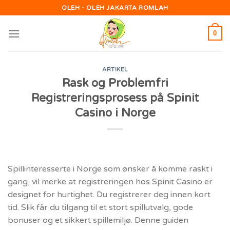
Skip
OLEH - OLEH JAKARTA ROMLAH
to
content
0
ARTIKEL
Rask og Problemfri
Registreringsprosess på Spinit
Casino i Norge
Spillinteresserte i Norge som ønsker å komme raskt i
gang, vil merke at registreringen hos Spinit Casino er
designet for hurtighet. Du registrerer deg innen kort
tid. Slik får du tilgang til et stort spillutvalg, gode
bonuser og et sikkert spillemiljø. Denne guiden