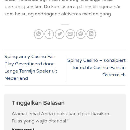
personlig ønsker. Du kan justere på innstillingene når
som helst, og endringene aktiveres med en gang.
Spingranny Casino Fair
Spinsy Casino – konzipiert
Play Geverifieerd door
für echte Casino-Fans in
Lange Termijn Speler uit
Österreich
Nederland
Tinggalkan Balasan
Alamat email Anda tidak akan dipublikasikan.
Ruas yang wajib ditandai
*