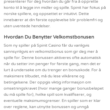
presenterer for deg hvordan du går fra å opprette
konto til å legge inn midler og spille. Spinit har fokus på
norske spillere, og oppsettet er intuitivt. Dette
innebærer at din første opplevelse blir problemfri og
uten uventede hendelser.
Hvordan Du Benytter Velkomstbonusen
Som ny spiller på Spinit Casino får du vanligvis
sannsynligvis en velkomstbonus som gir deg mer å
spille for. Denne bonussen aktiveres ofte automatisk
når du setter inn penger for første gang, men det er
lurt å undersøke om du trenger en bonuskode. For å
maksimere tilbudet, må du lese vilkårene og
betingelsene. Der oppgis viktig informasjon om
omsetningskravet (hvor mange ganger bonusbeløpet
du må spille for), hvilke spill som kvalifiserer, og
eventuelle maksimumsgrenser. En spiller som er klar
over reglene, kan utnytte bonussen og unngå