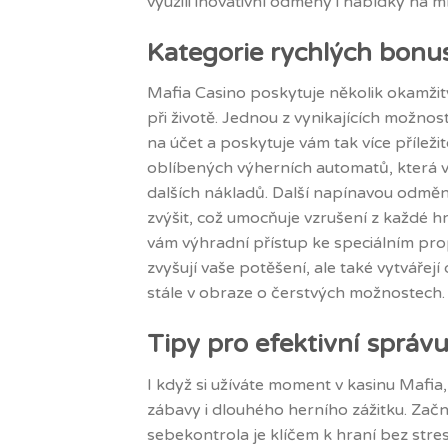
využili inovativní odměny i nabídky na mí
Kategorie rychlých bonu
Mafia Casino poskytuje několik okamžitý
při životě. Jednou z vynikajících možno
na účet a poskytuje vám tak více příleži
oblíbených výherních automatů, která vá
dalších nákladů. Další napínavou odměn
zvýšit, což umocňuje vzrušení z každé h
vám výhradní přístup ke speciálním pr
zvyšují vaše potěšení, ale také vytvářej
stále v obraze o čerstvých možnostech.
Tipy pro efektivní správ
I když si užíváte moment v kasinu Mafia
zábavy i dlouhého herního zážitku. Zač
sebekontrola je klíčem k hraní bez stresu