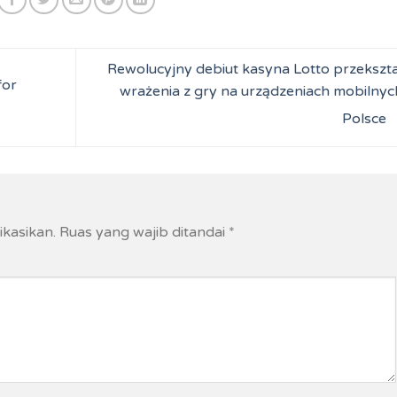
Rewolucyjny debiut kasyna Lotto przekszta
for
wrażenia z gry na urządzeniach mobilnyc
Polsce
ikasikan.
Ruas yang wajib ditandai
*