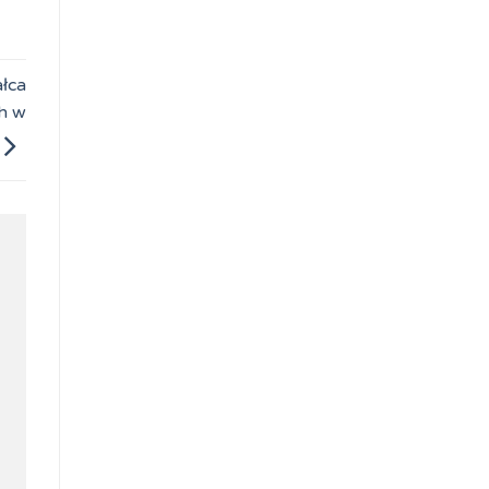
łca
h w