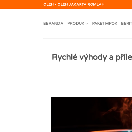
Skip
OLEH - OLEH JAKARTA ROMLAH
to
content
BERANDA
PRODUK
PAKET MPOK
BERI
Rychlé výhody a příle