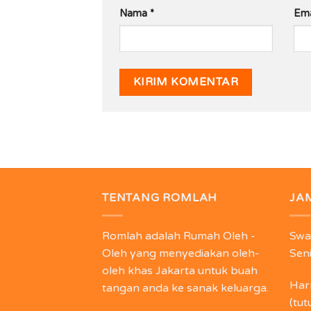
Nama
*
Ema
TENTANG ROMLAH
JA
Romlah adalah Rumah Oleh -
Swa
Oleh yang menyediakan oleh-
Sen
oleh khas Jakarta untuk buah
Har
tangan anda ke sanak keluarga.
(tu