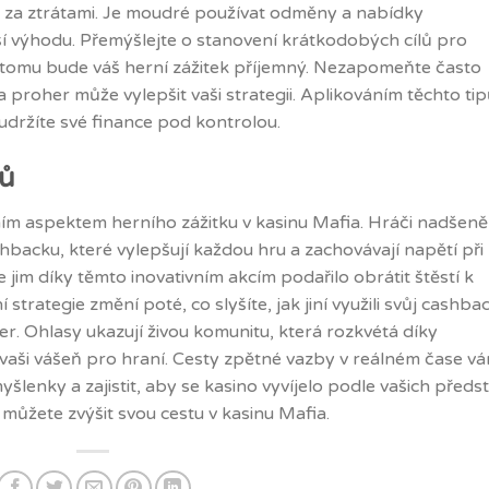
e za ztrátami. Je moudré používat odměny a nabídky
 výhodu. Přemýšlejte o stanovení krátkodobých cílů pro
y tomu bude váš herní zážitek příjemný. Nezapomeňte často
a proher může vylepšit vaši strategii. Aplikováním těchto ti
i udržíte své finance pod kontrolou.
čů
ním aspektem herního zážitku v kasinu Mafia. Hráči nadšeně
backu, které vylepšují každou hru a zachovávají napětí při
e jim díky těmto inovativním akcím podařilo obrátit štěstí k
í strategie změní poté, co slyšíte, jak jiní využili svůj cashba
er. Ohlasy ukazují živou komunitu, která rozkvétá díky
 vaši vášeň pro hraní. Cesty zpětné vazby v reálném čase v
šlenky a zajistit, aby se kasino vyvíjelo podle vašich předst
ak můžete zvýšit svou cestu v kasinu Mafia.