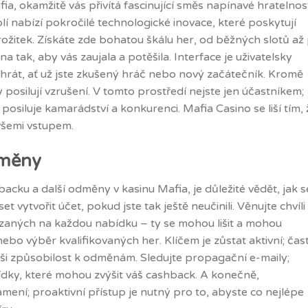
ia, okamžitě vás přivítá fascinující směs napínavé hratelnost
lí nabízí pokročilé technologické inovace, které poskytují
ožitek. Získáte zde bohatou škálu her, od běžných slotů až
na tak, aby vás zaujala a potěšila. Interface je uživatelsky
e hrát, ať už jste zkušený hráč nebo nový začátečník. Kromě
y posilují vzrušení. V tomto prostředí nejste jen účastníkem;
posiluje kamarádství a konkurenci. Mafia Casino se liší tím, 
všemi vstupem.
dměny
acku a další odměny v kasinu Mafia, je důležité vědět, jak s
t vytvořit účet, pokud jste tak ještě neučinili. Věnujte chvíli
aných na každou nabídku – ty se mohou lišit a mohou
bo výběr kvalifikovaných her. Klíčem je zůstat aktivní; čas
aši způsobilost k odměnám. Sledujte propagační e-maily;
dky, které mohou zvýšit váš cashback. A konečně,
ení; proaktivní přístup je nutný pro to, abyste co nejlépe