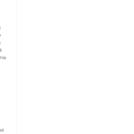
í
y
u
i
hle
li