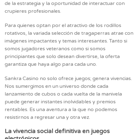
de la estrategia y la oportunidad de interactuar con
crupieres profesionales.
Para quienes optan por el atractivo de los rodillos
rotativos, la variada selección de tragaperras atrae con
imágenes impactantes y temas interesantes. Tanto si
somos jugadores veteranos como si somos
principiantes que solo desean divertirse, la oferta
garantiza que haya algo para cada uno.
Sankra Casino no solo ofrece juegos; genera vivencias.
Nos sumergimos en un universo donde cada
lanzamiento de cubos o cada vuelta de la manivela
puede generar instantes inolvidables y premios
rentables. Es una aventura a la que no podemos
resistirnos a regresar una y otra vez.
La vivencia social definitiva en juegos
electrónicos.