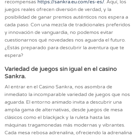
recompensas
https://sankra.eu.com/es-es/
. Aquí, los
juegos reales ofrecen diversión de verdad, y la
posibilidad de ganar premios auténticos nos espera a
cada paso. Con una mezcla de tradicionales preferidos
y innovación de vanguardia, no podemos evitar
cuestionarnos qué novedades nos aguarda el futuro.
¿Estás preparado para descubrir la aventura que te
espera?
Variedad de juegos sin igual en el casino
Sankra.
Al entrar en el Casino Sankra, nos asombra de
inmediato la incomparable variedad de juegos que nos
aguarda. El entorno animado invita a descubrir una
amplia gama de alternativas, desde juegos de mesa
clásicos como el blackjack y la ruleta hasta las
máquinas tragamonedas más modernas y vibrantes.
Cada mesa rebosa adrenalina, ofreciendo la adrenalina