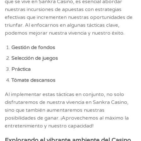
que se vive en Sankra Casino, es esencial abordar
nuestras incursiones de apuestas con estrategias
efectivas que incrementen nuestras oportunidades de
triunfar. Al enfocarnos en algunas tácticas clave,
podemos mejorar nuestra vivencia y nuestro éxito.
Gestión de fondos
Selección de juegos
Práctica
Tómate descansos
Al implementar estas tácticas en conjunto, no solo
disfrutaremos de nuestra vivencia en Sankra Casino,
sino que también aumentaremos nuestras
posibilidades de ganar. ¡Aprovechemos al máximo la
entretenimiento y nuestro capacidad!
Explorando el vibrante ambiente del Casino