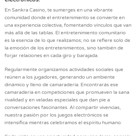
En Sankra Casino, te sumerges en una vibrante
comunidad donde el entretenimiento se convierte en
una experiencia colectiva, fomentando vínculos que van
más allá de las tablas. El entretenimiento comunitario
es la esencia de lo que realizamos; no se refiere solo de
la emoción de los entretenimientos, sino también de
forjar relaciones en cada giro y barajada.
Regularmente organizamos actividades sociales que
reúnen a los jugadores, generando un ambiente
dinámico y lleno de camaradería. Encontrarás ese
camaradería en competiciones que promueven la sana
rivalidad y en veladas especiales que dan pie a
conversaciones fascinantes. Al compartir vivencias,
nuestra pasión por los juegos electrónicos se
intensifica mientras celebramos el espíritu humano.