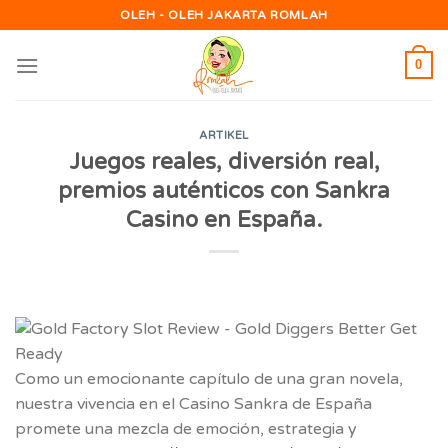
Skip
OLEH - OLEH JAKARTA ROMLAH
to
content
0
ARTIKEL
Juegos reales, diversión real,
premios auténticos con Sankra
Casino en España.
Como un emocionante capítulo de una gran novela,
nuestra vivencia en el Casino Sankra de España
promete una mezcla de emoción, estrategia y