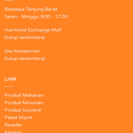
Swadaya Tanjung Barat
Senin - Minggu:
9:00 - 17:00
Harmonie Exchange Mall
(tutup sementara)
Ibis Kemayoran
(tutup sementara)
LINK
Produk Makanan
Produk Minuman
Produk Souvenir
Paket Mpok
Reseller
Katalog