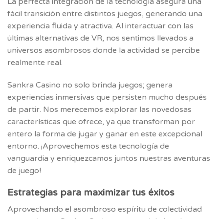
La perfecta integración de la tecnología asegura una
fácil transición entre distintos juegos, generando una
experiencia fluida y atractiva. Al interactuar con las
últimas alternativas de VR, nos sentimos llevados a
universos asombrosos donde la actividad se percibe
realmente real.
Sankra Casino no solo brinda juegos; genera
experiencias inmersivas que persisten mucho después
de partir. Nos merecemos explorar las novedosas
características que ofrece, ya que transforman por
entero la forma de jugar y ganar en este excepcional
entorno. ¡Aprovechemos esta tecnología de
vanguardia y enriquezcamos juntos nuestras aventuras
de juego!
Estrategias para maximizar tus éxitos
Aprovechando el asombroso espíritu de colectividad