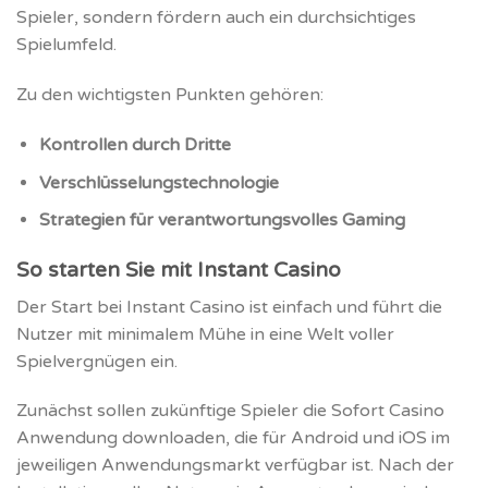
Spieler, sondern fördern auch ein durchsichtiges
Spielumfeld.
Zu den wichtigsten Punkten gehören:
Kontrollen durch Dritte
Verschlüsselungstechnologie
Strategien für verantwortungsvolles Gaming
So starten Sie mit Instant Casino
Der Start bei Instant Casino ist einfach und führt die
Nutzer mit minimalem Mühe in eine Welt voller
Spielvergnügen ein.
Zunächst sollen zukünftige Spieler die Sofort Casino
Anwendung downloaden, die für Android und iOS im
jeweiligen Anwendungsmarkt verfügbar ist. Nach der