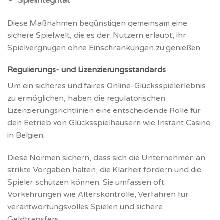
Spielintegrität
Diese Maßnahmen begünstigen gemeinsam eine
sichere Spielwelt, die es den Nutzern erlaubt, ihr
Spielvergnügen ohne Einschränkungen zu genießen.
Regulierungs- und Lizenzierungsstandards
Um ein sicheres und faires Online-Glücksspielerlebnis
zu ermöglichen, haben die regulatorischen
Lizenzierungsrichtlinien eine entscheidende Rolle für
den Betrieb von Glücksspielhäusern wie Instant Casino
in Belgien.
Diese Normen sichern, dass sich die Unternehmen an
strikte Vorgaben halten, die Klarheit fördern und die
Spieler schützen können. Sie umfassen oft
Vorkehrungen wie Alterskontrolle, Verfahren für
verantwortungsvolles Spielen und sichere
Geldtransfers.