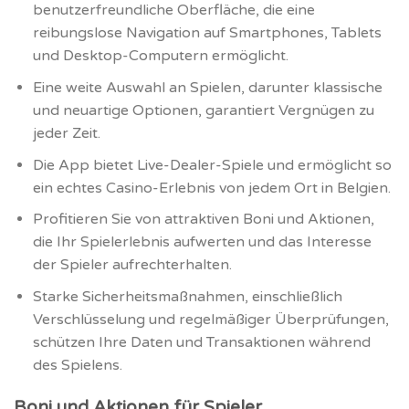
benutzerfreundliche Oberfläche, die eine
reibungslose Navigation auf Smartphones, Tablets
und Desktop-Computern ermöglicht.
Eine weite Auswahl an Spielen, darunter klassische
und neuartige Optionen, garantiert Vergnügen zu
jeder Zeit.
Die App bietet Live-Dealer-Spiele und ermöglicht so
ein echtes Casino-Erlebnis von jedem Ort in Belgien.
Profitieren Sie von attraktiven Boni und Aktionen,
die Ihr Spielerlebnis aufwerten und das Interesse
der Spieler aufrechterhalten.
Starke Sicherheitsmaßnahmen, einschließlich
Verschlüsselung und regelmäßiger Überprüfungen,
schützen Ihre Daten und Transaktionen während
des Spielens.
Boni und Aktionen für Spieler