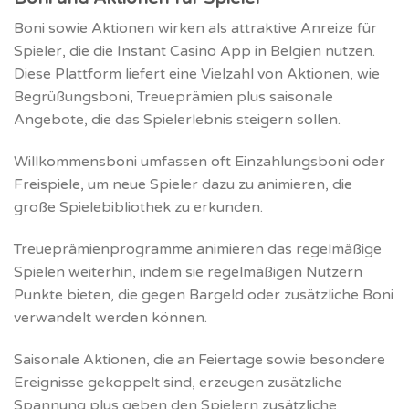
Boni sowie Aktionen wirken als attraktive Anreize für
Spieler, die die Instant Casino App in Belgien nutzen.
Diese Plattform liefert eine Vielzahl von Aktionen, wie
Begrüßungsboni, Treueprämien plus saisonale
Angebote, die das Spielerlebnis steigern sollen.
Willkommensboni umfassen oft Einzahlungsboni oder
Freispiele, um neue Spieler dazu zu animieren, die
große Spielebibliothek zu erkunden.
Treueprämienprogramme animieren das regelmäßige
Spielen weiterhin, indem sie regelmäßigen Nutzern
Punkte bieten, die gegen Bargeld oder zusätzliche Boni
verwandelt werden können.
Saisonale Aktionen, die an Feiertage sowie besondere
Ereignisse gekoppelt sind, erzeugen zusätzliche
Spannung plus geben den Spielern zusätzliche