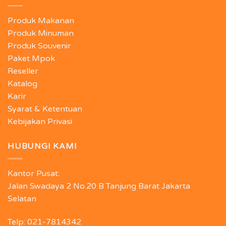
Produk Makanan
Produk Minuman
Produk Souvenir
Paket Mpok
Reseller
Katalog
Karir
Syarat & Ketentuan
Kebijakan Privasi
HUBUNGI KAMI
Kantor Pusat:
Jalan Swadaya 2 No.20 B Tanjung Barat Jakarta
Selatan
Telp: 021-7814342