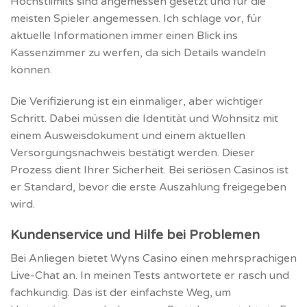
Höchstlimits sind angemessen gesetzt und für die
meisten Spieler angemessen. Ich schlage vor, für
aktuelle Informationen immer einen Blick ins
Kassenzimmer zu werfen, da sich Details wandeln
können.
Die Verifizierung ist ein einmaliger, aber wichtiger
Schritt. Dabei müssen die Identität und Wohnsitz mit
einem Ausweisdokument und einem aktuellen
Versorgungsnachweis bestätigt werden. Dieser
Prozess dient Ihrer Sicherheit. Bei seriösen Casinos ist
er Standard, bevor die erste Auszahlung freigegeben
wird.
Kundenservice und Hilfe bei Problemen
Bei Anliegen bietet Wyns Casino einen mehrsprachigen
Live-Chat an. In meinen Tests antwortete er rasch und
fachkundig. Das ist der einfachste Weg, um