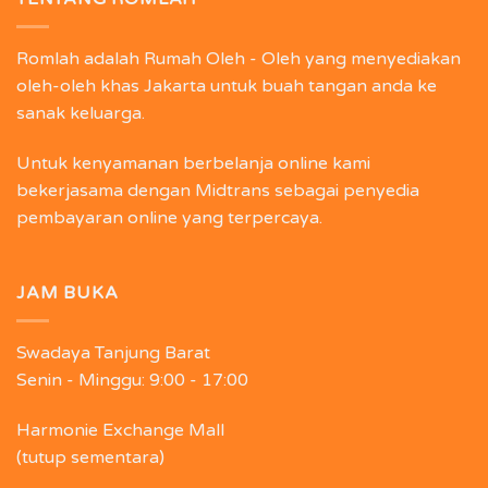
Romlah adalah Rumah Oleh - Oleh yang menyediakan
oleh-oleh khas Jakarta untuk buah tangan anda ke
sanak keluarga.
Untuk kenyamanan berbelanja online kami
bekerjasama dengan Midtrans sebagai penyedia
pembayaran online yang terpercaya.
JAM BUKA
Swadaya Tanjung Barat
Senin - Minggu:
9:00 - 17:00
Harmonie Exchange Mall
(tutup sementara)