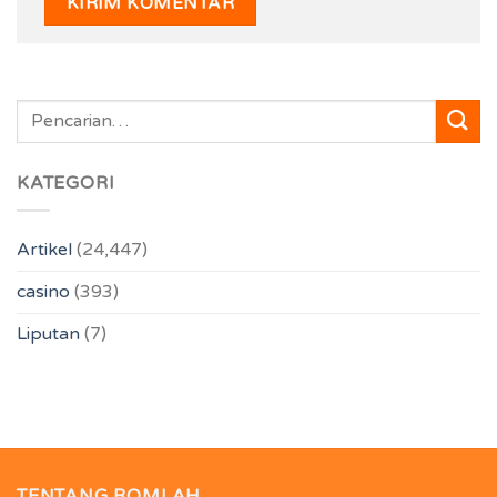
KATEGORI
Artikel
(24,447)
casino
(393)
Liputan
(7)
TENTANG ROMLAH