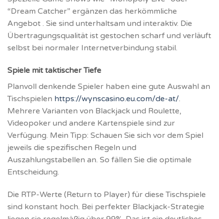
“Dream Catcher” ergänzen das herkömmliche
Angebot . Sie sind unterhaltsam und interaktiv. Die
Übertragungsqualität ist gestochen scharf und verläuft
selbst bei normaler Internetverbindung stabil.
Spiele mit taktischer Tiefe
Planvoll denkende Spieler haben eine gute Auswahl an
Tischspielen
https://wynscasino.eu.com/de-at/
.
Mehrere Varianten von Blackjack und Roulette,
Videopoker und andere Kartenspiele sind zur
Verfügung. Mein Tipp: Schauen Sie sich vor dem Spiel
jeweils die spezifischen Regeln und
Auszahlungstabellen an. So fällen Sie die optimale
Entscheidung.
Die RTP-Werte (Return to Player) für diese Tischspiele
sind konstant hoch. Bei perfekter Blackjack-Strategie
liegen sie regelmäßig über 99%. Das ist ein deutliches