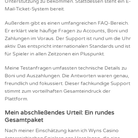
Unterstützung zu bekommen. Stattdessen steht ein E-
Mail-Ticket-System bereit.
Außerdem gibt es einen umfangreichen FAQ-Bereich.
Er erklärt viele häufige Fragen zu Accounts, Boni und
Zahlungen im Voraus. Der Support ist rund um die Uhr
aktiv. Das entspricht internationalen Standards und ist
für Spieler in allen Zeitzonen ein Pluspunkt.
Meine Testanfragen umfassten technische Details zu
Boni und Auszahlungen. Die Antworten waren genau,
freundlich und fokussiert. Dieser fachkundige Support
stimmt zum vorteilhaften Gesamteindruck der
Plattform.
Mein abschließendes Urteil: Ein rundes
Gesamtpaket
Nach meiner Einschätzung kann ich Wyns Casino