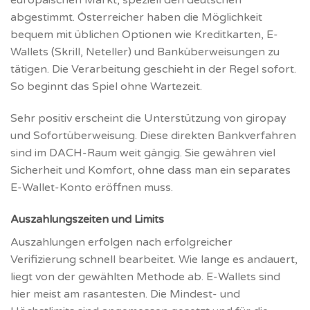
europäischen Markt, speziell den deutschen
abgestimmt. Österreicher haben die Möglichkeit
bequem mit üblichen Optionen wie Kreditkarten, E-
Wallets (Skrill, Neteller) und Banküberweisungen zu
tätigen. Die Verarbeitung geschieht in der Regel sofort.
So beginnt das Spiel ohne Wartezeit.
Sehr positiv erscheint die Unterstützung von giropay
und Sofortüberweisung. Diese direkten Bankverfahren
sind im DACH-Raum weit gängig. Sie gewähren viel
Sicherheit und Komfort, ohne dass man ein separates
E-Wallet-Konto eröffnen muss.
Auszahlungszeiten und Limits
Auszahlungen erfolgen nach erfolgreicher
Verifizierung schnell bearbeitet. Wie lange es andauert,
liegt von der gewählten Methode ab. E-Wallets sind
hier meist am rasantesten. Die Mindest- und