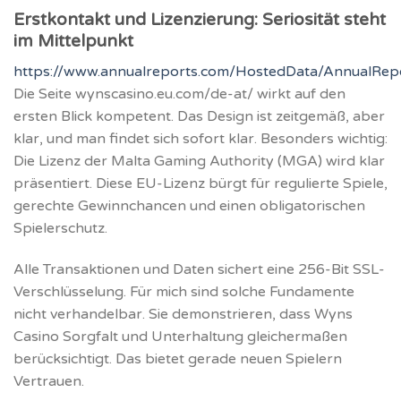
Erstkontakt und Lizenzierung: Seriosität steht
im Mittelpunkt
https://www.annualreports.com/HostedData/AnnualRe
Die Seite wynscasino.eu.com/de-at/ wirkt auf den
ersten Blick kompetent. Das Design ist zeitgemäß, aber
klar, und man findet sich sofort klar. Besonders wichtig:
Die Lizenz der Malta Gaming Authority (MGA) wird klar
präsentiert. Diese EU-Lizenz bürgt für regulierte Spiele,
gerechte Gewinnchancen und einen obligatorischen
Spielerschutz.
Alle Transaktionen und Daten sichert eine 256-Bit SSL-
Verschlüsselung. Für mich sind solche Fundamente
nicht verhandelbar. Sie demonstrieren, dass Wyns
Casino Sorgfalt und Unterhaltung gleichermaßen
berücksichtigt. Das bietet gerade neuen Spielern
Vertrauen.