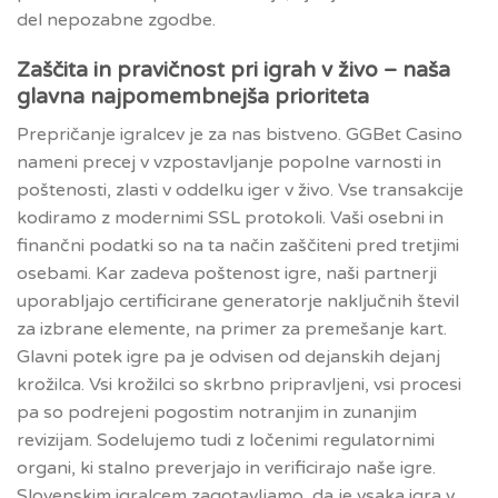
del nepozabne zgodbe.
Zaščita in pravičnost pri igrah v živo – naša
glavna najpomembnejša prioriteta
Prepričanje igralcev je za nas bistveno. GGBet Casino
nameni precej v vzpostavljanje popolne varnosti in
poštenosti, zlasti v oddelku iger v živo. Vse transakcije
kodiramo z modernimi SSL protokoli. Vaši osebni in
finančni podatki so na ta način zaščiteni pred tretjimi
osebami. Kar zadeva poštenost igre, naši partnerji
uporabljajo certificirane generatorje naključnih števil
za izbrane elemente, na primer za premešanje kart.
Glavni potek igre pa je odvisen od dejanskih dejanj
krožilca. Vsi krožilci so skrbno pripravljeni, vsi procesi
pa so podrejeni pogostim notranjim in zunanjim
revizijam. Sodelujemo tudi z ločenimi regulatornimi
organi, ki stalno preverjajo in verificirajo naše igre.
Slovenskim igralcem zagotavljamo, da je vsaka igra v