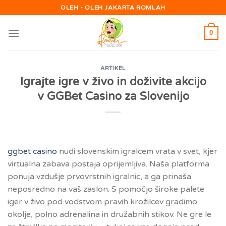
Skip
OLEH - OLEH JAKARTA ROMLAH
to
content
0
ARTIKEL
Igrajte igre v živo in doživite akcijo
v GGBet Casino za Slovenijo
ggbet casino
nudi slovenskim igralcem vrata v svet, kjer
virtualna zabava postaja oprijemljiva. Naša platforma
ponuja vzdušje prvovrstnih igralnic, a ga prinaša
neposredno na vaš zaslon. S pomočjo široke palete
iger v živo pod vodstvom pravih krožilcev gradimo
okolje, polno adrenalina in družabnih stikov. Ne gre le