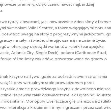
ajnowsze premiery, dzięki czemu nawet najbardziej
o.
e tytuły z owocami, jak i nowoczesne video sloty z licznym
ymi symbolami Wild i Scatter, a także wciągającymi bonusa
o poświęcić uwagę na sloty z progresywnymi jackpotami, gd
raczy na całym świecie, oferując szansę na zmianę życia.
egów, oferujący dziesiątki wariantów ruletki (europejska,
ssic, Atlantic City, Single Deck), pokera (Caribbean Stud,
oferuje różne limity zakładów, przystosowane do graczy o
ednak kasyno na żywo, gdzie za pośrednictwem strumienia
 zasiąść przy wirtualnym stole prowadzonym przez
wszystkie emocje prawdziwego kasyna z dowolnego miejsca
iedzinie, zapewnia takie doświadczenia jak Lightning Roulette
z mnożnikami, Monopoly Live łączące grę planszową z rulet
o. Interakcja z krupierem i innymi graczami przez czat wno