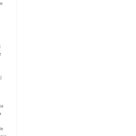
ne
t
z
j
ia
a
le