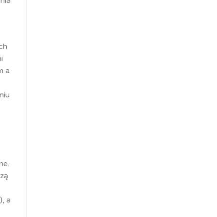
nia
ch
i
m a
niu
ne.
szą
, a