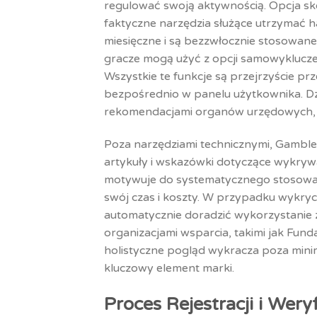
regulować swoją aktywnością. Opcja sko
faktyczne narzędzia służące utrzymać h
miesięczne i są bezzwłocznie stosowane
gracze mogą użyć z opcji samowykluczeni
Wszystkie te funkcje są przejrzyście pr
bezpośrednio w panelu użytkownika. Dzi
rekomendacjami organów urzędowych, c
Poza narzędziami technicznymi, Gambleri
artykuły i wskazówki dotyczące wykry
motywuje do systematycznego stosowani
swój czas i koszty. W przypadku wykry
automatycznie doradzić wykorzystanie 
organizacjami wsparcia, takimi jak Fund
holistyczne pogląd wykracza poza mini
kluczowy element marki.
Proces Rejestracji i Wer