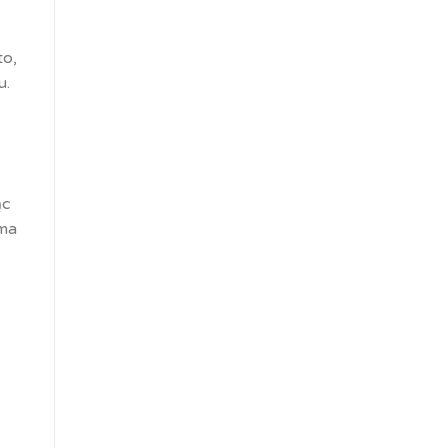
to,
u.
ąc
rma