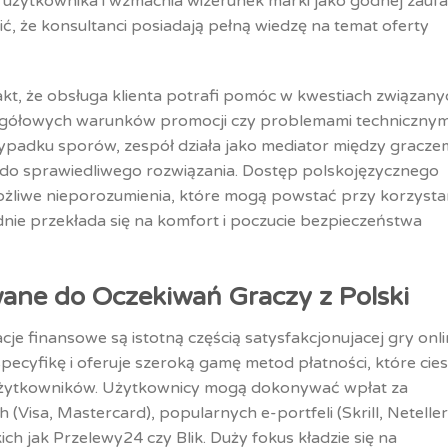
użytkownika i wzmacnia wizerunek marki jako godnej zaufa
lić, że konsultanci posiadają pełną wiedzę na temat oferty
kt, że obsługa klienta potrafi pomóc w kwestiach związany
zczegółowych warunków promocji czy problemami technicznym
ypadku sporów, zespół działa jako mediator między gracze
do sprawiedliwego rozwiązania. Dostęp polskojęzycznego
możliwe nieporozumienia, które mogą powstać przy korzysta
nie przekłada się na komfort i poczucie bezpieczeństwa
ane do Oczekiwań Graczy z Polski
e finansowe są istotną częścią satysfakcjonujacej gry onli
ecyfikę i oferuje szeroką gamę metod płatności, które cie
użytkowników. Użytkownicy mogą dokonywać wpłat za
Visa, Mastercard), popularnych e-portfeli (Skrill, Neteller)
h jak Przelewy24 czy Blik. Duży fokus kładzie się na