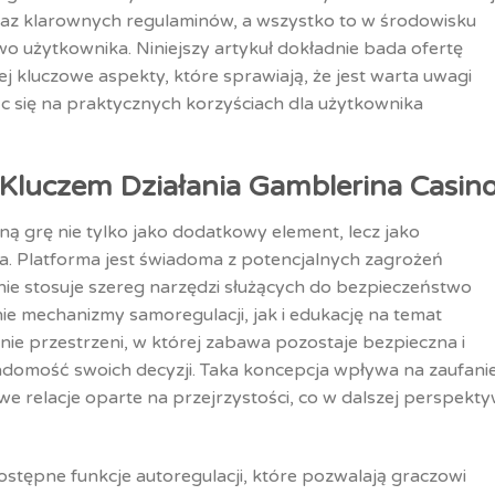
raz klarownych regulaminów, a wszystko to w środowisku
wo użytkownika. Niniejszy artykuł dokładnie bada ofertę
ej kluczowe aspekty, które sprawiają, że jest warta uwagi
c się na praktycznych korzyściach dla użytkownika
Kluczem Działania Gamblerina Casin
ą grę nie tylko jako dodatkowy element, lecz jako
a. Platforma jest świadoma z potencjalnych zagrożeń
ie stosuje szereg narzędzi służących do bezpieczeństwo
ie mechanizmy samoregulacji, jak i edukację na temat
ie przestrzeni, w której zabawa pozostaje bezpieczna i
adomość swoich decyzji. Taka koncepcja wpływa na zaufani
e relacje oparte na przejrzystości, co w dalszej perspekty
stępne funkcje autoregulacji, które pozwalają graczowi