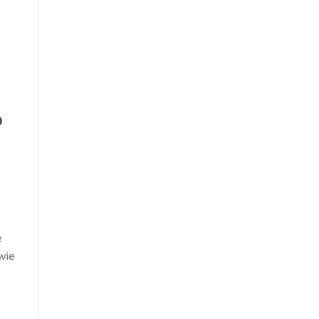
o
e
wie