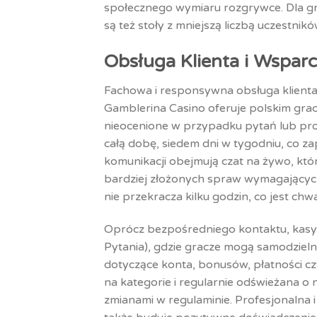
społecznego wymiaru rozgrywce. Dla g
są też stoły z mniejszą liczbą uczestni
Obsługa Klienta i Wspar
Fachowa i responsywna obsługa klienta 
Gamblerina Casino oferuje polskim grac
nieocenione w przypadku pytań lub pro
całą dobę, siedem dni w tygodniu, co
komunikacji obejmują czat na żywo, któ
bardziej złożonych spraw wymagających 
nie przekracza kilku godzin, co jest chw
Oprócz bezpośredniego kontaktu, kasy
Pytania), gdzie gracze mogą samodzieln
dotyczące konta, bonusów, płatności czy
na kategorie i regularnie odświeżana o 
zmianami w regulaminie. Profesjonalna i