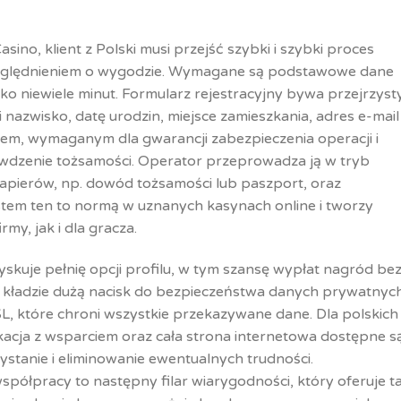
no, klient z Polski musi przejść szybki i szybki proces
względnieniem o wygodzie. Wymagane są podstawowe dane
o niewiele minut. Formularz rejestracyjny bywa przejrzysty
i nazwisko, datę urodzin, miejsce zamieszkania, adres e-mail
iem, wymaganym dla gwarancji zabezpieczenia operacji i
rawdzenie tożsamości. Operator przeprowadza ją w tryb
papierów, np. dowód tożsamości lub paszport, oraz
stem ten to normą w uznanych kasynach online i tworzy
my, jak i dla gracza.
skuje pełnię opcji profilu, w tym szansę wypłat nagród be
 kładzie dużą nacisk do bezpieczeństwa danych prywatnych
, które chroni wszystkie przekazywane dane. Dla polskich
kacja z wsparciem oraz cała strona internetowa dostępne s
zystanie i eliminowanie ewentualnych trudności.
półpracy to następny filar wiarygodności, który oferuje t