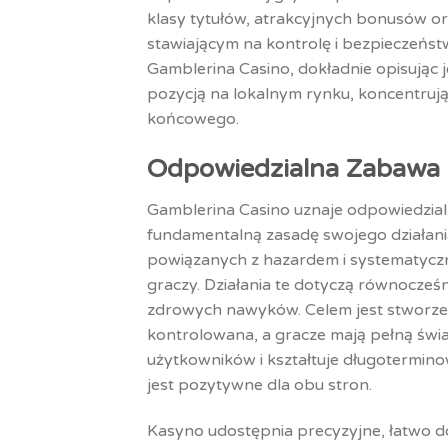
klasy tytułów, atrakcyjnych bonusów o
stawiającym na kontrolę i bezpieczeńst
Gamblerina Casino, dokładnie opisując j
pozycją na lokalnym rynku, koncentrują
końcowego.
Odpowiedzialna Zabawa 
Gamblerina Casino uznaje odpowiedzialn
fundamentalną zasadę swojego działani
powiązanych z hazardem i systematyczn
graczy. Działania te dotyczą równocześn
zdrowych nawyków. Celem jest stworzen
kontrolowana, a gracze mają pełną świ
użytkowników i kształtuje długoterminow
jest pozytywne dla obu stron.
Kasyno udostępnia precyzyjne, łatwo do