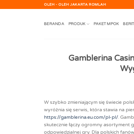
Skip
OLEH - OLEH JAKARTA ROMLAH
to
content
BERANDA
PRODUK
PAKET MPOK
BERI
Gamblerina Casi
Wyg
W szybko zmieniającym się świecie pols
wyróżnia się serwis, która stawia na p
https://gamblerina.eu.com/pl-pl/
. Gamb
skutecznie łączy ogromny asortyment g
odpowiedzialnej gry. Dla polskich fanó