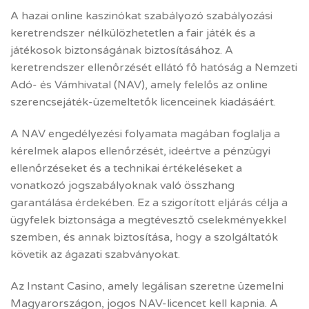
A hazai online kaszinókat szabályozó szabályozási
keretrendszer nélkülözhetetlen a fair játék és a
játékosok biztonságának biztosításához. A
keretrendszer ellenőrzését ellátó fő hatóság a Nemzeti
Adó- és Vámhivatal (NAV), amely felelős az online
szerencsejáték-üzemeltetők licenceinek kiadásáért.
A NAV engedélyezési folyamata magában foglalja a
kérelmek alapos ellenőrzését, ideértve a pénzügyi
ellenőrzéseket és a technikai értékeléseket a
vonatkozó jogszabályoknak való összhang
garantálása érdekében. Ez a szigorított eljárás célja a
ügyfelek biztonsága a megtévesztő cselekményekkel
szemben, és annak biztosítása, hogy a szolgáltatók
követik az ágazati szabványokat.
Az Instant Casino, amely legálisan szeretne üzemelni
Magyarországon, jogos NAV-licencet kell kapnia. A