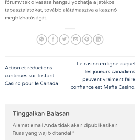
fórumviták olvasása hangsúlyozhatja a játékos
tapasztalatokat, tovább alátámasztva a kaszinó
megbízhatóságát.
Le casino en ligne auquel
Action et réductions
les joueurs canadiens
continues sur Instant
peuvent vraiment faire
Casino pour le Canada
confiance est Mafia Casino.
Tinggalkan Balasan
Alamat email Anda tidak akan dipublikasikan.
Ruas yang wajib ditandai
*