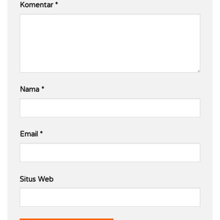
Komentar
*
Nama
*
Email
*
Situs Web