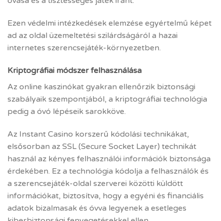
óvása és a tisztességes játék iránt.
Ezen védelmi intézkedések elemzése egyértelmű képet
ad az oldal üzemeltetési szilárdságáról a hazai
internetes szerencsejáték-környezetben.
Kriptográfiai módszer felhasználása
Az online kaszinókat gyakran ellenőrzik biztonsági
szabályaik szempontjából, a kriptográfiai technológia
pedig a óvó lépéseik sarokköve.
Az Instant Casino korszerű kódolási technikákat,
elsősorban az SSL (Secure Socket Layer) technikát
használ az kényes felhasználói információk biztonsága
érdekében. Ez a technológia kódolja a felhasználók és
a szerencsejáték-oldal szerverei közötti küldött
információkat, biztosítva, hogy a egyéni és financiális
adatok bizalmasak és óvva legyenek a esetleges
kiberbiztonsági fenyegetésekkel ellen.