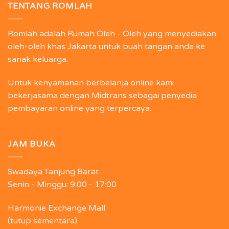
TENTANG ROMLAH
Romlah adalah Rumah Oleh - Oleh yang menyediakan
oleh-oleh khas Jakarta untuk buah tangan anda ke
sanak keluarga.
Untuk kenyamanan berbelanja online kami
bekerjasama dengan Midtrans sebagai penyedia
pembayaran online yang terpercaya.
JAM BUKA
Swadaya Tanjung Barat
Senin - Minggu:
9:00 - 17:00
Harmonie Exchange Mall
(tutup sementara)