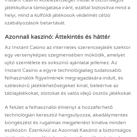
Instant Casino kötelezettséget mutat a biztonságos
játékkultúra támogatása iránt, ezáltal biztosítva mind a
helyi, mind a külföldi játékosok védelmét célzó
szabályozások betartását.
Azonnali kaszinó: Áttekintés és háttér
Az Instant Casino az internetes szerencsejáték szektor
egy versenyképes szegmensében működik, amelyet
újító szemlélete és sokszínű ajánlatai jellemez. Az
Instant Casino a egyre technológiailag tudatosabb
felhasználók figyelmének megragadására indult, és
széleskörű játéklehetőségeket kínál, beleértve az
táblajátékokat, slotokat és valós idejű osztós játékokat.
A felület a felhasználói élményt a hozzáférhető
technológián keresztül hangsúlyozza, akadálymentes
böngészést és rugalmas megjelenést kínálva minden
eszközön. Ezenkívül az Azonnali Kaszinó a biztonságos