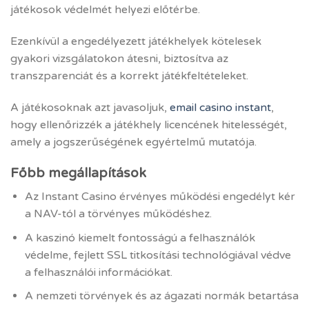
játékosok védelmét helyezi előtérbe.
Ezenkívül a engedélyezett játékhelyek kötelesek
gyakori vizsgálatokon átesni, biztosítva az
transzparenciát és a korrekt játékfeltételeket.
A játékosoknak azt javasoljuk,
email casino instant
,
hogy ellenőrizzék a játékhely licencének hitelességét,
amely a jogszerűségének egyértelmű mutatója.
Főbb megállapítások
Az Instant Casino érvényes működési engedélyt kér
a NAV-tól a törvényes működéshez.
A kaszinó kiemelt fontosságú a felhasználók
védelme, fejlett SSL titkosítási technológiával védve
a felhasználói információkat.
A nemzeti törvények és az ágazati normák betartása