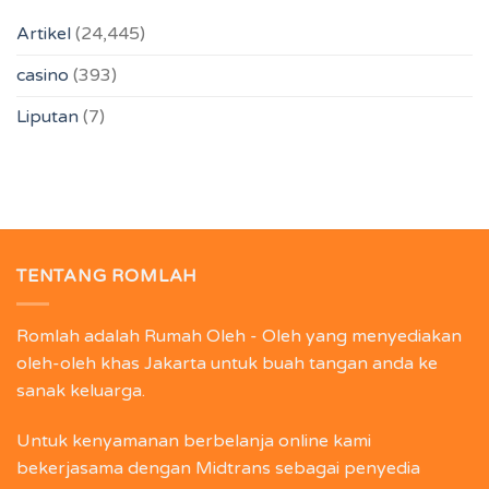
Artikel
(24,445)
casino
(393)
Liputan
(7)
TENTANG ROMLAH
Romlah adalah Rumah Oleh - Oleh yang menyediakan
oleh-oleh khas Jakarta untuk buah tangan anda ke
sanak keluarga.
Untuk kenyamanan berbelanja online kami
bekerjasama dengan Midtrans sebagai penyedia