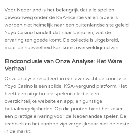
Voor Nederland is het belangrijk dat alle spellen
gewoonweg onder de KSA-licentie vallen. Spelers
worden niet heimelijk naar een buitenlandse site geleid.
Yoyo Casino handelt dat naar behoren, wat de
ervaring ten goede komt. De collectie is uitgebreid,
maar de hoeveelheid kan soms overweldigend zijn.
Eindconclusie van Onze Analyse: Het Ware
Verhaal
Onze analyse resulteert in een evenwichtige conclusie.
Yoyo Casino is een solide, KSA-vergund platform. Het
heeft een uitgebreide spelencollectie, een
overzichtelijke website en app, en gunstige
betaalmogelijkheden. Op die punten biedt het zeker
een prettige ervaring voor de Nederlandse speler. De
techniek en het aanbod zijn vergelijkbaar met de beste
in de markt.