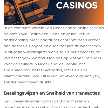
In de complete wereld van Nederlandse online casino’s
belooft Yoyo Casino een vlotte en gemakkelijke
ondervinding. Maar hoe zit het echt? We gaan verder
dan de fraaie slogans en onderzoeken de waarheden.
Is dit casino werkelijk zo vloeiend als het aangeeft, of
valt het tegen? We focussen ons op wat van belang is
voor gebruikers in Nederland: de licentie, het
spelenaanbod, betaalmethodes, extra’s en de
klantondersteuning. Dit is een rechtvaardige analyse,
zonder overdreven drukte.
Betalingswijzen en Snelheid van transacties
Een vloeiende ervaring met geld overmaken en
opnemen is noodzakelijk. Yoyo Casino opereert met