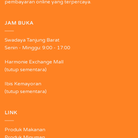
pembayaran online yang terpercaya.
JAM BUKA
Swadaya Tanjung Barat
Senin - Minggu:
9:00 - 17:00
Harmonie Exchange Mall
(tutup sementara)
Ibis Kemayoran
(tutup sementara)
LINK
Produk Makanan
Produk Minuman