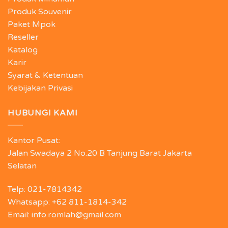
Produk Souvenir
Paket Mpok
Reseller
Katalog
Karir
Syarat & Ketentuan
Kebijakan Privasi
HUBUNGI KAMI
Kantor Pusat:
Jalan Swadaya 2 No.20 B Tanjung Barat Jakarta
Selatan
Telp: 021-7814342
Whatsapp: +62 811-1814-342
Email: info.romlah@gmail.com