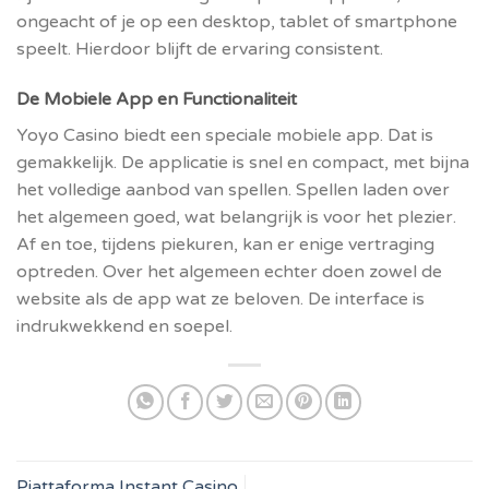
ongeacht of je op een desktop, tablet of smartphone
speelt. Hierdoor blijft de ervaring consistent.
De Mobiele App en Functionaliteit
Yoyo Casino biedt een speciale mobiele app. Dat is
gemakkelijk. De applicatie is snel en compact, met bijna
het volledige aanbod van spellen. Spellen laden over
het algemeen goed, wat belangrijk is voor het plezier.
Af en toe, tijdens piekuren, kan er enige vertraging
optreden. Over het algemeen echter doen zowel de
website als de app wat ze beloven. De interface is
indrukwekkend en soepel.
Piattaforma Instant Casino