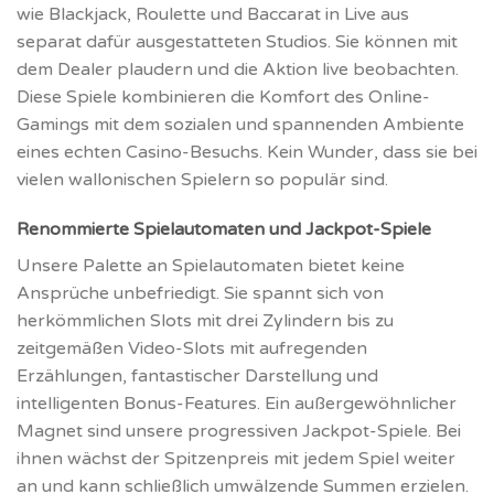
wie Blackjack, Roulette und Baccarat in Live aus
separat dafür ausgestatteten Studios. Sie können mit
dem Dealer plaudern und die Aktion live beobachten.
Diese Spiele kombinieren die Komfort des Online-
Gamings mit dem sozialen und spannenden Ambiente
eines echten Casino-Besuchs. Kein Wunder, dass sie bei
vielen wallonischen Spielern so populär sind.
Renommierte Spielautomaten und Jackpot-Spiele
Unsere Palette an Spielautomaten bietet keine
Ansprüche unbefriedigt. Sie spannt sich von
herkömmlichen Slots mit drei Zylindern bis zu
zeitgemäßen Video-Slots mit aufregenden
Erzählungen, fantastischer Darstellung und
intelligenten Bonus-Features. Ein außergewöhnlicher
Magnet sind unsere progressiven Jackpot-Spiele. Bei
ihnen wächst der Spitzenpreis mit jedem Spiel weiter
an und kann schließlich umwälzende Summen erzielen.