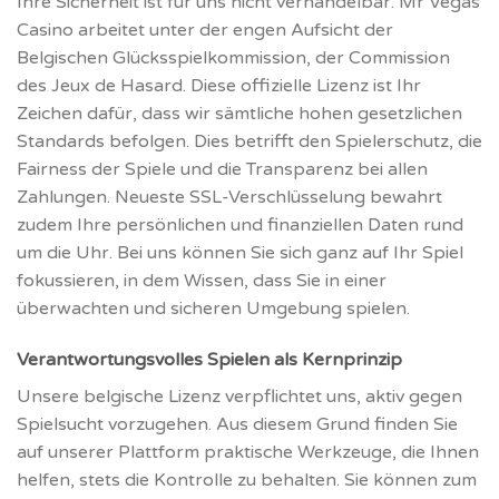
Ihre Sicherheit ist für uns nicht verhandelbar. Mr Vegas
Casino arbeitet unter der engen Aufsicht der
Belgischen Glücksspielkommission, der Commission
des Jeux de Hasard. Diese offizielle Lizenz ist Ihr
Zeichen dafür, dass wir sämtliche hohen gesetzlichen
Standards befolgen. Dies betrifft den Spielerschutz, die
Fairness der Spiele und die Transparenz bei allen
Zahlungen. Neueste SSL-Verschlüsselung bewahrt
zudem Ihre persönlichen und finanziellen Daten rund
um die Uhr. Bei uns können Sie sich ganz auf Ihr Spiel
fokussieren, in dem Wissen, dass Sie in einer
überwachten und sicheren Umgebung spielen.
Verantwortungsvolles Spielen als Kernprinzip
Unsere belgische Lizenz verpflichtet uns, aktiv gegen
Spielsucht vorzugehen. Aus diesem Grund finden Sie
auf unserer Plattform praktische Werkzeuge, die Ihnen
helfen, stets die Kontrolle zu behalten. Sie können zum