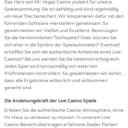
Das Herz von Mr Vegas Casino pulsiert für unsere
Spielesammlung. Sie ist vielfältig und wird regelmäßig
um neue Titel bereichert. Wir kooperieren dafür mit den
führenden Software-Herstellern gemeinsam. So
gewährleisten wir Vielfalt und Exzellenz. Bevorzugen
Sie die herkömmlichen Tischspiele? Oder stürzen Sie
sich eher in die Sphäre der Spielautomaten? Eventuell
erhoffen Sie sich die authentische Ambiente eines Live-
Casinos? Bei uns werden Sie Sie bestimmt erfolgreich.
Jedes Spiel wird turnusmäßig von externen
Prüfinstanzen kontrolliert. So gewährleisten wir sicher,
dass alle Ergebnisse willkürlich und vollkommen
gerecht sind.
Die Anziehungskraft der Live Casino Spiele
Erleben Sie die authentische Casino-Atmosphäre, ohne
Ihr Haus zu verlassen zu müssen. In unserem Live
Casino Bereich übertragen erfahrene Dealer Partien