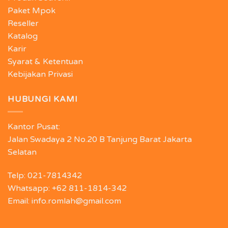
Paket Mpok
Reseller
Katalog
Karir
Syarat & Ketentuan
Kebijakan Privasi
HUBUNGI KAMI
Kantor Pusat:
Jalan Swadaya 2 No.20 B Tanjung Barat Jakarta
Selatan
Telp: 021-7814342
Whatsapp: +62 811-1814-342
Email: info.romlah@gmail.com