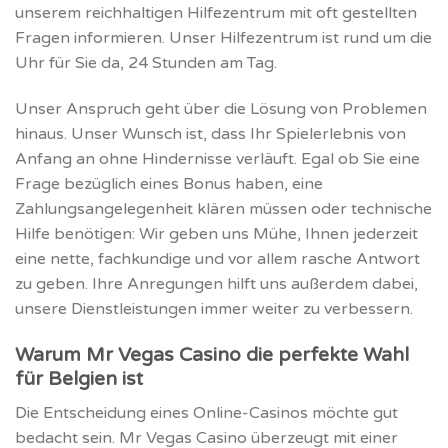
unserem reichhaltigen Hilfezentrum mit oft gestellten
Fragen informieren. Unser Hilfezentrum ist rund um die
Uhr für Sie da, 24 Stunden am Tag.
Unser Anspruch geht über die Lösung von Problemen
hinaus. Unser Wunsch ist, dass Ihr Spielerlebnis von
Anfang an ohne Hindernisse verläuft. Egal ob Sie eine
Frage bezüglich eines Bonus haben, eine
Zahlungsangelegenheit klären müssen oder technische
Hilfe benötigen: Wir geben uns Mühe, Ihnen jederzeit
eine nette, fachkundige und vor allem rasche Antwort
zu geben. Ihre Anregungen hilft uns außerdem dabei,
unsere Dienstleistungen immer weiter zu verbessern.
Warum Mr Vegas Casino die perfekte Wahl
für Belgien ist
Die Entscheidung eines Online-Casinos möchte gut
bedacht sein. Mr Vegas Casino überzeugt mit einer