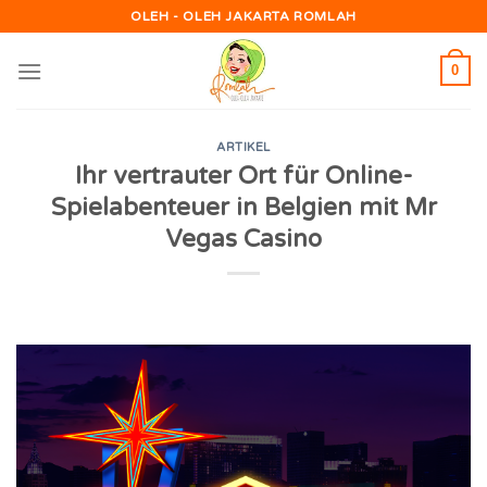
Skip
OLEH - OLEH JAKARTA ROMLAH
to
content
0
ARTIKEL
Ihr vertrauter Ort für Online-
Spielabenteuer in Belgien mit Mr
Vegas Casino