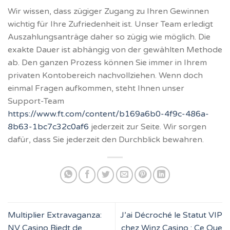
Wir wissen, dass zügiger Zugang zu Ihren Gewinnen
wichtig für Ihre Zufriedenheit ist. Unser Team erledigt
Auszahlungsanträge daher so zügig wie möglich. Die
exakte Dauer ist abhängig von der gewählten Methode
ab. Den ganzen Prozess können Sie immer in Ihrem
privaten Kontobereich nachvollziehen. Wenn doch
einmal Fragen aufkommen, steht Ihnen unser
Support-Team
https://www.ft.com/content/b169a6b0-4f9c-486a-
8b63-1bc7c32c0af6
jederzeit zur Seite. Wir sorgen
dafür, dass Sie jederzeit den Durchblick bewahren.
Multiplier Extravaganza:
J’ai Décroché le Statut VIP
NV Casino Biedt de
chez Winz Casino : Ce Que