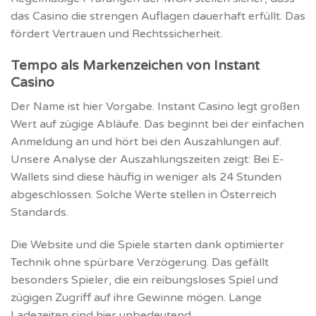
das Casino die strengen Auflagen dauerhaft erfüllt. Das
fördert Vertrauen und Rechtssicherheit.
Tempo als Markenzeichen von Instant
Casino
Der Name ist hier Vorgabe. Instant Casino legt großen
Wert auf zügige Abläufe. Das beginnt bei der einfachen
Anmeldung an und hört bei den Auszahlungen auf.
Unsere Analyse der Auszahlungszeiten zeigt: Bei E-
Wallets sind diese häufig in weniger als 24 Stunden
abgeschlossen. Solche Werte stellen in Österreich
Standards.
Die Website und die Spiele starten dank optimierter
Technik ohne spürbare Verzögerung. Das gefällt
besonders Spieler, die ein reibungsloses Spiel und
zügigen Zugriff auf ihre Gewinne mögen. Lange
Ladezeiten sind hier unbedeutend.