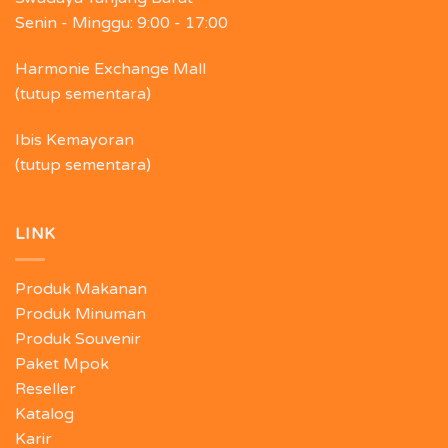
Senin - Minggu:
9:00 - 17:00
Harmonie Exchange Mall
(tutup sementara)
Ibis Kemayoran
(tutup sementara)
LINK
Produk Makanan
Produk Minuman
Produk Souvenir
Paket Mpok
Reseller
Katalog
Karir