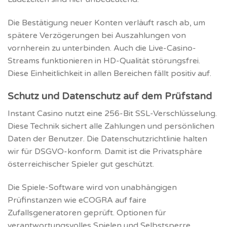
Die Bestätigung neuer Konten verläuft rasch ab, um
spätere Verzögerungen bei Auszahlungen von
vornherein zu unterbinden. Auch die Live-Casino-
Streams funktionieren in HD-Qualität störungsfrei.
Diese Einheitlichkeit in allen Bereichen fällt positiv auf.
Schutz und Datenschutz auf dem Prüfstand
Instant Casino nutzt eine 256-Bit SSL-Verschlüsselung.
Diese Technik sichert alle Zahlungen und persönlichen
Daten der Benutzer. Die Datenschutzrichtlinie halten
wir für DSGVO-konform. Damit ist die Privatsphäre
österreichischer Spieler gut geschützt.
Die Spiele-Software wird von unabhängigen
Prüfinstanzen wie eCOGRA auf faire
Zufallsgeneratoren geprüft. Optionen für
verantwortungsvolles Spielen und Selbstsperre