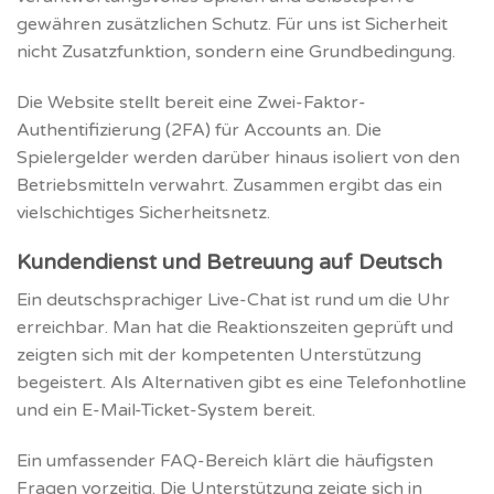
gewähren zusätzlichen Schutz. Für uns ist Sicherheit
nicht Zusatzfunktion, sondern eine Grundbedingung.
Die Website stellt bereit eine Zwei-Faktor-
Authentifizierung (2FA) für Accounts an. Die
Spielergelder werden darüber hinaus isoliert von den
Betriebsmitteln verwahrt. Zusammen ergibt das ein
vielschichtiges Sicherheitsnetz.
Kundendienst und Betreuung auf Deutsch
Ein deutschsprachiger Live-Chat ist rund um die Uhr
erreichbar. Man hat die Reaktionszeiten geprüft und
zeigten sich mit der kompetenten Unterstützung
begeistert. Als Alternativen gibt es eine Telefonhotline
und ein E-Mail-Ticket-System bereit.
Ein umfassender FAQ-Bereich klärt die häufigsten
Fragen vorzeitig. Die Unterstützung zeigte sich in