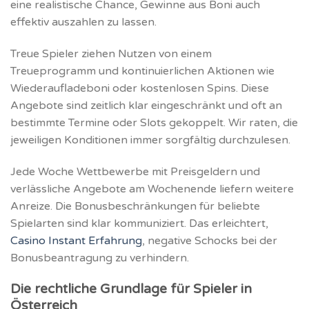
eine realistische Chance, Gewinne aus Boni auch
effektiv auszahlen zu lassen.
Treue Spieler ziehen Nutzen von einem
Treueprogramm und kontinuierlichen Aktionen wie
Wiederaufladeboni oder kostenlosen Spins. Diese
Angebote sind zeitlich klar eingeschränkt und oft an
bestimmte Termine oder Slots gekoppelt. Wir raten, die
jeweiligen Konditionen immer sorgfältig durchzulesen.
Jede Woche Wettbewerbe mit Preisgeldern und
verlässliche Angebote am Wochenende liefern weitere
Anreize. Die Bonusbeschränkungen für beliebte
Spielarten sind klar kommuniziert. Das erleichtert,
Casino Instant Erfahrung
, negative Schocks bei der
Bonusbeantragung zu verhindern.
Die rechtliche Grundlage für Spieler in
Österreich