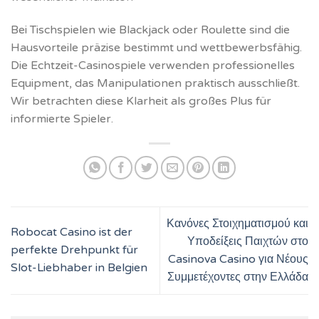
Bei Tischspielen wie Blackjack oder Roulette sind die
Hausvorteile präzise bestimmt und wettbewerbsfähig.
Die Echtzeit-Casinospiele verwenden professionelles
Equipment, das Manipulationen praktisch ausschließt.
Wir betrachten diese Klarheit als großes Plus für
informierte Spieler.
Κανόνες Στοιχηματισμού και
Robocat Casino ist der
Υποδείξεις Παιχτών στο
perfekte Drehpunkt für
Casinova Casino για Νέους
Slot-Liebhaber in Belgien
Συμμετέχοντες στην Ελλάδα