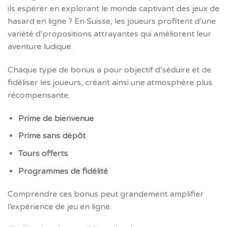
ils espérer en explorant le monde captivant des jeux de
hasard en ligne ? En Suisse, les joueurs profitent d’une
variété d’propositions attrayantes qui améliorent leur
aventure ludique.
Chaque type de bonus a pour objectif d’séduire et de
fidéliser les joueurs, créant ainsi une atmosphère plus
récompensante.
Prime de bienvenue
Prime sans dépôt
Tours offerts
Programmes de fidélité
Comprendre ces bonus peut grandement amplifier
l’expérience de jeu en ligne.