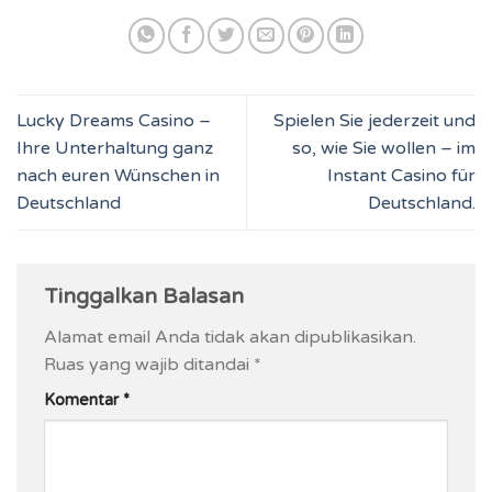
Lucky Dreams Casino –
Spielen Sie jederzeit und
Ihre Unterhaltung ganz
so, wie Sie wollen – im
nach euren Wünschen in
Instant Casino für
Deutschland
Deutschland.
Tinggalkan Balasan
Alamat email Anda tidak akan dipublikasikan.
Ruas yang wajib ditandai
*
Komentar
*