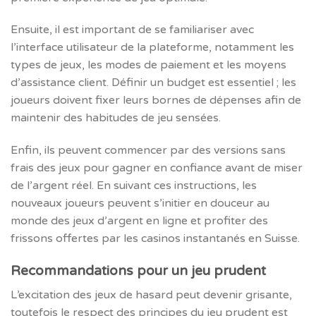
Ensuite, il est important de se familiariser avec
l’interface utilisateur de la plateforme, notamment les
types de jeux, les modes de paiement et les moyens
d’assistance client. Définir un budget est essentiel ; les
joueurs doivent fixer leurs bornes de dépenses afin de
maintenir des habitudes de jeu sensées.
Enfin, ils peuvent commencer par des versions sans
frais des jeux pour gagner en confiance avant de miser
de l’argent réel. En suivant ces instructions, les
nouveaux joueurs peuvent s’initier en douceur au
monde des jeux d’argent en ligne et profiter des
frissons offertes par les casinos instantanés en Suisse.
Recommandations pour un jeu prudent
L’excitation des jeux de hasard peut devenir grisante,
toutefois le respect des principes du jeu prudent est