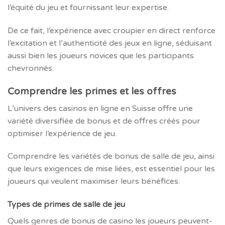
l’équité du jeu et fournissant leur expertise.
De ce fait, l’expérience avec croupier en direct renforce
l’excitation et l’authenticité des jeux en ligne, séduisant
aussi bien les joueurs novices que les participants
chevronnés.
Comprendre les primes et les offres
L’univers des casinos en ligne en Suisse offre une
variété diversifiée de bonus et de offres créés pour
optimiser l’expérience de jeu.
Comprendre les variétés de bonus de salle de jeu, ainsi
que leurs exigences de mise liées, est essentiel pour les
joueurs qui veulent maximiser leurs bénéfices.
Types de primes de salle de jeu
Quels genres de bonus de casino les joueurs peuvent-