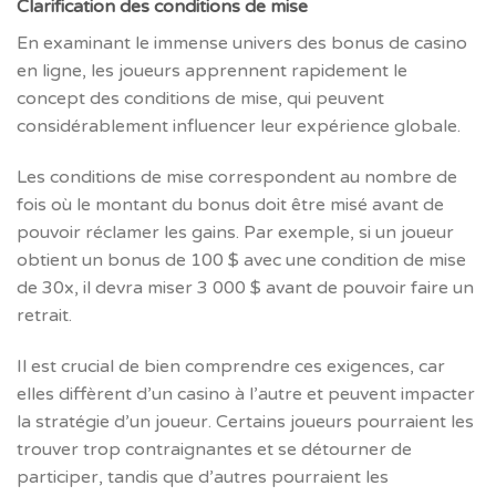
Clarification des conditions de mise
En examinant le immense univers des bonus de casino
en ligne, les joueurs apprennent rapidement le
concept des conditions de mise, qui peuvent
considérablement influencer leur expérience globale.
Les conditions de mise correspondent au nombre de
fois où le montant du bonus doit être misé avant de
pouvoir réclamer les gains. Par exemple, si un joueur
obtient un bonus de 100 $ avec une condition de mise
de 30x, il devra miser 3 000 $ avant de pouvoir faire un
retrait.
Il est crucial de bien comprendre ces exigences, car
elles diffèrent d’un casino à l’autre et peuvent impacter
la stratégie d’un joueur. Certains joueurs pourraient les
trouver trop contraignantes et se détourner de
participer, tandis que d’autres pourraient les