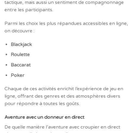
tactique, mais aussi un sentiment de compagnonnage
entre les participants.
Parmi les choix les plus répandues accessibles en ligne,
on découvre :
Blackjack
Roulette
Baccarat
Poker
Chaque de ces activités enrichit l’expérience de jeu en
ligne, offrant des genres et des atmosphères divers
pour répondre à toutes les goûts.
Aventure avec un donneur en direct
De quelle manière l’aventure avec croupier en direct