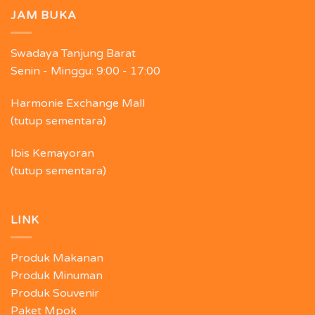
JAM BUKA
Swadaya Tanjung Barat
Senin - Minggu:
9:00 - 17:00
Harmonie Exchange Mall
(tutup sementara)
Ibis Kemayoran
(tutup sementara)
LINK
Produk Makanan
Produk Minuman
Produk Souvenir
Paket Mpok