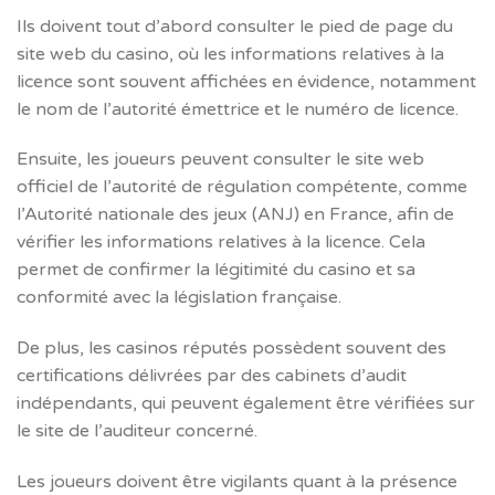
Ils doivent tout d’abord consulter le pied de page du
site web du casino, où les informations relatives à la
licence sont souvent affichées en évidence, notamment
le nom de l’autorité émettrice et le numéro de licence.
Ensuite, les joueurs peuvent consulter le site web
officiel de l’autorité de régulation compétente, comme
l’Autorité nationale des jeux (ANJ) en France, afin de
vérifier les informations relatives à la licence. Cela
permet de confirmer la légitimité du casino et sa
conformité avec la législation française.
De plus, les casinos réputés possèdent souvent des
certifications délivrées par des cabinets d’audit
indépendants, qui peuvent également être vérifiées sur
le site de l’auditeur concerné.
Les joueurs doivent être vigilants quant à la présence