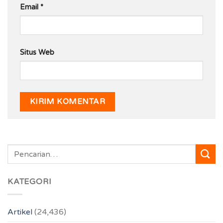
Email
*
Situs Web
KATEGORI
Artikel
(24,436)