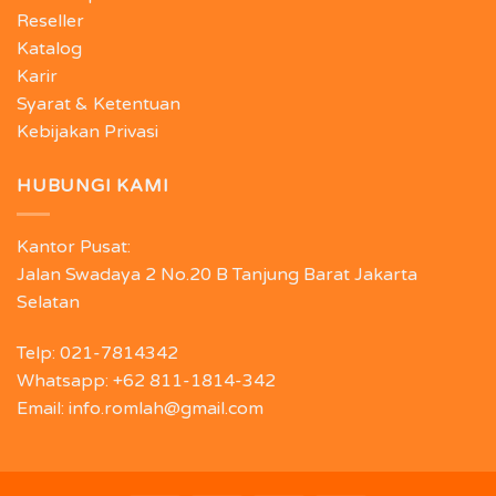
Reseller
Katalog
Karir
Syarat & Ketentuan
Kebijakan Privasi
HUBUNGI KAMI
Kantor Pusat:
Jalan Swadaya 2 No.20 B Tanjung Barat Jakarta
Selatan
Telp: 021-7814342
Whatsapp: +62 811-1814-342
Email: info.romlah@gmail.com