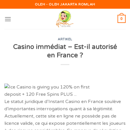
Skip
OLEH - OLEH JAKARTA ROMLAH
to
content
0
ARTIKEL
Casino immédiat – Est-il autorisé
en France ?
Le statut juridique d’Instant Casino en France soulève
d’importantes interrogations quant à sa légitimité.
Actuellement, cette site en ligne ne possède pas de
licence valide, ce qui expose potentiellement les joueurs