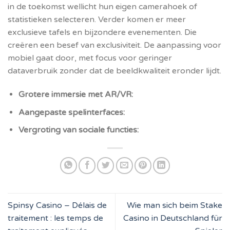
in de toekomst wellicht hun eigen camerahoek of
statistieken selecteren. Verder komen er meer
exclusieve tafels en bijzondere evenementen. Die
creëren een besef van exclusiviteit. De aanpassing voor
mobiel gaat door, met focus voor geringer
dataverbruik zonder dat de beeldkwaliteit eronder lijdt.
Grotere immersie met AR/VR:
Aangepaste spelinterfaces:
Vergroting van sociale functies:
Spinsy Casino – Délais de
Wie man sich beim Stake
traitement : les temps de
Casino in Deutschland für