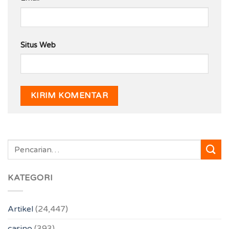
Situs Web
KATEGORI
Artikel
(24,447)
casino
(393)