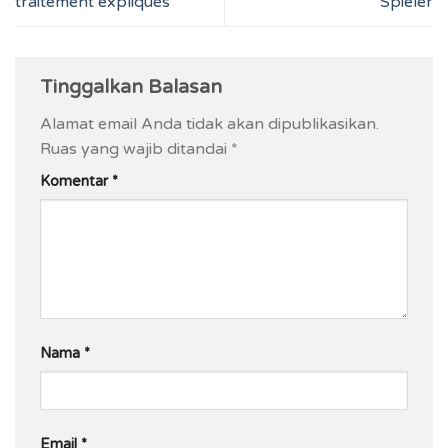
traitement expliqués
Spieler
Tinggalkan Balasan
Alamat email Anda tidak akan dipublikasikan.
Ruas yang wajib ditandai
*
Komentar
*
Nama
*
Email
*