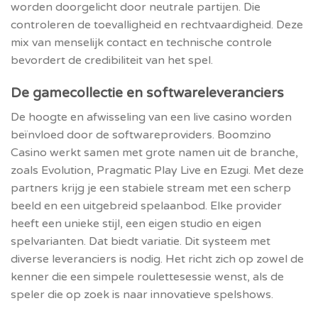
worden doorgelicht door neutrale partijen. Die
controleren de toevalligheid en rechtvaardigheid. Deze
mix van menselijk contact en technische controle
bevordert de credibiliteit van het spel.
De gamecollectie en softwareleveranciers
De hoogte en afwisseling van een live casino worden
beïnvloed door de softwareproviders. Boomzino
Casino werkt samen met grote namen uit de branche,
zoals Evolution, Pragmatic Play Live en Ezugi. Met deze
partners krijg je een stabiele stream met een scherp
beeld en een uitgebreid spelaanbod. Elke provider
heeft een unieke stijl, een eigen studio en eigen
spelvarianten. Dat biedt variatie. Dit systeem met
diverse leveranciers is nodig. Het richt zich op zowel de
kenner die een simpele roulettesessie wenst, als de
speler die op zoek is naar innovatieve spelshows.