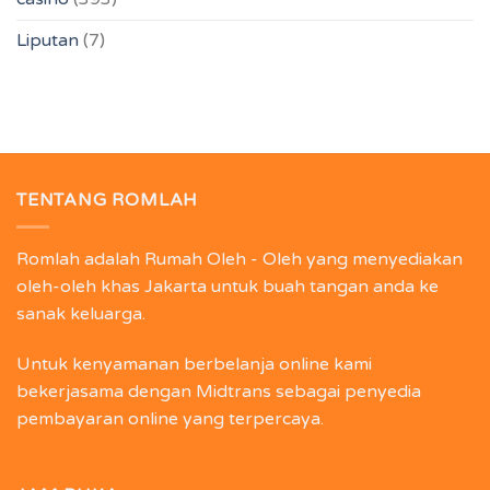
Liputan
(7)
TENTANG ROMLAH
Romlah adalah Rumah Oleh - Oleh yang menyediakan
oleh-oleh khas Jakarta untuk buah tangan anda ke
sanak keluarga.
Untuk kenyamanan berbelanja online kami
bekerjasama dengan Midtrans sebagai penyedia
pembayaran online yang terpercaya.