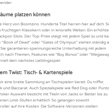
nender.
Träume platzen können
 Herz von Boomzino. Hunderte Titel harren hier auf dich. S
 fruchtigen Klassikern oder in kinoreife Welten. Ein erhöhte
ckpot-Slots. Der Top-Preis steigt mit jedem Spiel zu und k
ie “Book of Dead” oder “Gates of Olympus” stehen ständig a
. Sie garantieren spannungsreiche Unterhaltung mit jedem
htlich nach Themen, Features wie “Buy Bonus” oder “Megawa
nell dein nächstes Lieblingsspiel.
em Twist: Tisch- & Kartenspiele
ir eine breite Sammlung an Tischspielen bereit. Du triffst
ack und Baccarat. Auch Spezialspiele wie Red Dog oder Punt
ker Auswahl besticht mit Titeln von Jacks or Better bis zu
denen Limit-Stufen erhältlich. So gelangen sowohl
roller auf ihre Kosten. Die Software-Versionen stellen