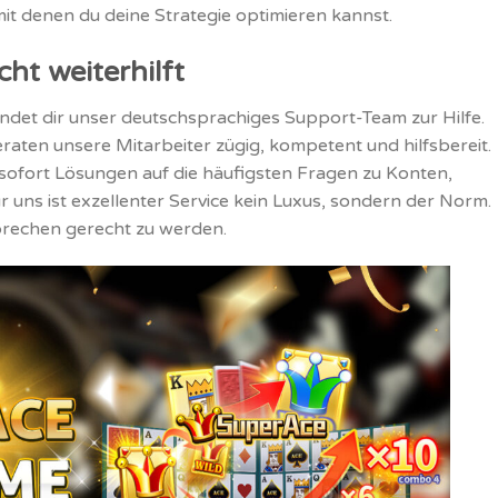
 mit denen du deine Strategie optimieren kannst.
ht weiterhilft
det dir unser deutschsprachiges Support-Team zur Hilfe.
raten unsere Mitarbeiter zügig, kompetent und hilfsbereit.
sofort Lösungen auf die häufigsten Fragen zu Konten,
uns ist exzellenter Service kein Luxus, sondern der Norm.
sprechen gerecht zu werden.