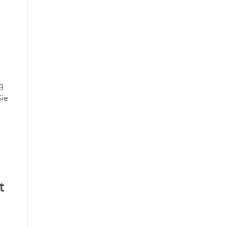
g
Sie
t