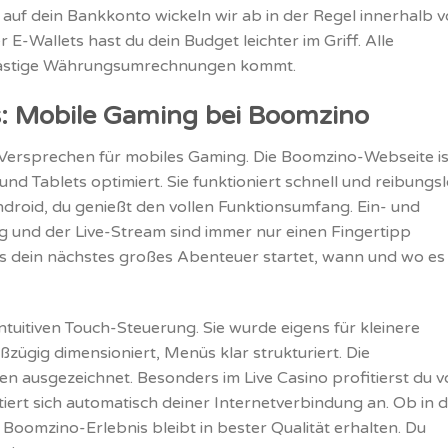
auf dein Bankkonto wickeln wir ab in der Regel innerhalb 
E-Wallets hast du dein Budget leichter im Griff. Alle
e lästige Währungsumrechnungen kommt.
s: Mobile Gaming bei Boomzino
r Versprechen für mobiles Gaming. Die Boomzino-Webseite is
nd Tablets optimiert. Sie funktioniert schnell und reibungs
ndroid, du genießt den vollen Funktionsumfang. Ein- und
 und der Live-Stream sind immer nur einen Fingertipp
dass dein nächstes großes Abenteuer startet, wann und wo es 
intuitiven Touch-Steuerung. Sie wurde eigens für kleinere
ßzügig dimensioniert, Menüs klar strukturiert. Die
ten ausgezeichnet. Besonders im Live Casino profitierst du 
tiert sich automatisch deiner Internetverbindung an. Ob in 
Boomzino-Erlebnis bleibt in bester Qualität erhalten. Du