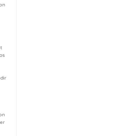
von
t
los
dir
von
der