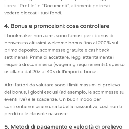
l’area “Profilo” o “Documenti”, altrimenti potresti
vedere bloccati i tuoi fondi.
4. Bonus e promozioni: cosa controllare
I bookmaker non aams sono famosi per i bonus di
benvenuto altissimi: welcome bonus fino al 200 % sul
primo deposito, scommesse gratuite e cashback
settimanali. Prima di accettare, leggi attentamente i
requisiti di scommessa (wagering requirements): spesso
oscillano dal 20× al 40× dell’importo bonus.
Altri fattori da valutare sono i limiti massimi di prelievo
del bonus, i giochi esclusi (ad esempio, le scommesse su
eventi live) e le scadenze. Un buon modo per
confrontare è usare una tabella riassuntiva, così non ti
perdi tra le clausole nascoste.
5. Metodi di pagamento e velocità di prelievo