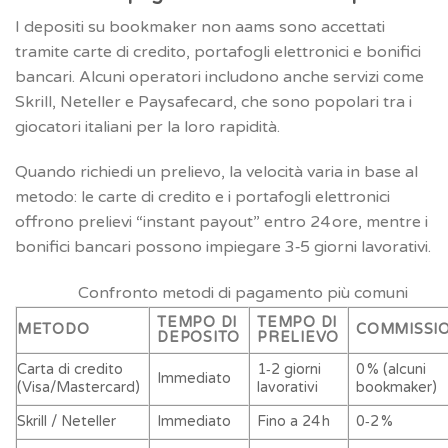
I depositi su bookmaker non aams sono accettati
tramite carte di credito, portafogli elettronici e bonifici
bancari. Alcuni operatori includono anche servizi come
Skrill, Neteller e Paysafecard, che sono popolari tra i
giocatori italiani per la loro rapidità.
Quando richiedi un prelievo, la velocità varia in base al
metodo: le carte di credito e i portafogli elettronici
offrono prelievi “instant payout” entro 24 ore, mentre i
bonifici bancari possono impiegare 3‑5 giorni lavorativi.
Confronto metodi di pagamento più comuni
TEMPO DI
TEMPO DI
METODO
COMMISSIO
DEPOSITO
PRELIEVO
Carta di credito
1‑2 giorni
0 % (alcuni
Immediato
(Visa/Mastercard)
lavorativi
bookmaker)
Skrill / Neteller
Immediato
Fino a 24 h
0‑2 %