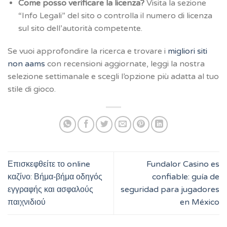
Come posso verificare la licenza?
Visita la sezione
“Info Legali” del sito o controlla il numero di licenza
sul sito dell’autorità competente.
Se vuoi approfondire la ricerca e trovare i
migliori siti
non aams
con recensioni aggiornate, leggi la nostra
selezione settimanale e scegli l’opzione più adatta al tuo
stile di gioco.
Επισκεφθείτε το online
Fundalor Casino es
καζίνο: Βήμα‑βήμα οδηγός
confiable: guía de
εγγραφής και ασφαλούς
seguridad para jugadores
παιχνιδιού
en México