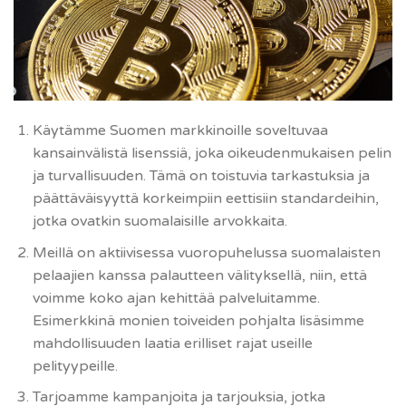
Käytämme Suomen markkinoille soveltuvaa
kansainvälistä lisenssiä, joka oikeudenmukaisen pelin
ja turvallisuuden. Tämä on toistuvia tarkastuksia ja
päättäväisyyttä korkeimpiin eettisiin standardeihin,
jotka ovatkin suomalaisille arvokkaita.
Meillä on aktiivisessa vuoropuhelussa suomalaisten
pelaajien kanssa palautteen välityksellä, niin, että
voimme koko ajan kehittää palveluitamme.
Esimerkkinä monien toiveiden pohjalta lisäsimme
mahdollisuuden laatia erilliset rajat useille
pelityypeille.
Tarjoamme kampanjoita ja tarjouksia, jotka