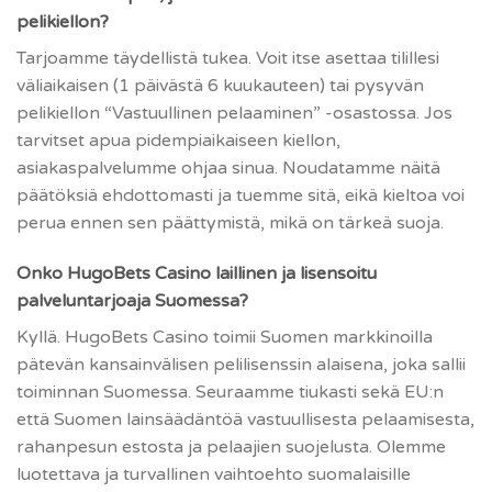
pelikiellon?
Tarjoamme täydellistä tukea. Voit itse asettaa tilillesi
väliaikaisen (1 päivästä 6 kuukauteen) tai pysyvän
pelikiellon “Vastuullinen pelaaminen” -osastossa. Jos
tarvitset apua pidempiaikaiseen kiellon,
asiakaspalvelumme ohjaa sinua. Noudatamme näitä
päätöksiä ehdottomasti ja tuemme sitä, eikä kieltoa voi
perua ennen sen päättymistä, mikä on tärkeä suoja.
Onko HugoBets Casino laillinen ja lisensoitu
palveluntarjoaja Suomessa?
Kyllä. HugoBets Casino toimii Suomen markkinoilla
pätevän kansainvälisen pelilisenssin alaisena, joka sallii
toiminnan Suomessa. Seuraamme tiukasti sekä EU:n
että Suomen lainsäädäntöä vastuullisesta pelaamisesta,
rahanpesun estosta ja pelaajien suojelusta. Olemme
luotettava ja turvallinen vaihtoehto suomalaisille