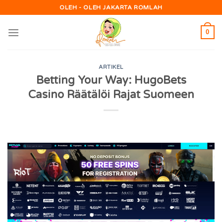
Skip
OLEH - OLEH JAKARTA ROMLAH
to
content
0
ARTIKEL
Betting Your Way: HugoBets
Casino Räätälöi Rajat Suomeen