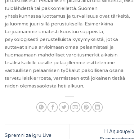
proaktiivisesti. Pelaamisen pitäisi aina olla viihdettä, eikä
tulolähdettä tai pakkomiellettä. Suomen
yhteiskunnassa luottamus ja turvallisuus ovat tärkeitä,
ja luomme juuri sillä perustuksella. Esimerkkinä
tarjoamamme omatesti koostuu suppeista,
psykologisesti perustelluista kysymyksistä, jotka
auttavat sinua arvioimaan omaa pelaamistasi ja
huomaamaan mahdolliset varoitusmerkit aikaisin.
Lisäksi kaikille uusille pelaajillemme esittelemme
vastuullisen pelaamisen työkalut pakollisena osana
tervetuliaiskierrosta, varmistaen että jokainen tietää
niiden olemassaolosta heti alkuun.
Η Δημιουργία
Spremni za igru Live