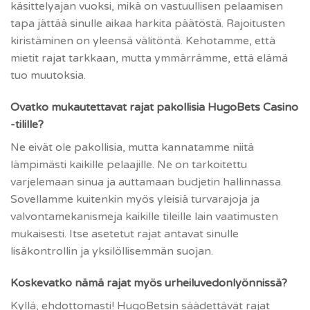
käsittelyajan vuoksi, mikä on vastuullisen pelaamisen
tapa jättää sinulle aikaa harkita päätöstä. Rajoitusten
kiristäminen on yleensä välitöntä. Kehotamme, että
mietit rajat tarkkaan, mutta ymmärrämme, että elämä
tuo muutoksia.
Ovatko mukautettavat rajat pakollisia HugoBets Casino
-tilille?
Ne eivät ole pakollisia, mutta kannatamme niitä
lämpimästi kaikille pelaajille. Ne on tarkoitettu
varjelemaan sinua ja auttamaan budjetin hallinnassa.
Sovellamme kuitenkin myös yleisiä turvarajoja ja
valvontamekanismeja kaikille tileille lain vaatimusten
mukaisesti. Itse asetetut rajat antavat sinulle
lisäkontrollin ja yksilöllisemmän suojan.
Koskevatko nämä rajat myös urheiluvedonlyönnissä?
Kyllä, ehdottomasti! HugoBetsin säädettävät rajat