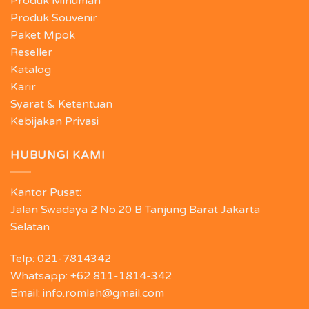
Produk Minuman
Produk Souvenir
Paket Mpok
Reseller
Katalog
Karir
Syarat & Ketentuan
Kebijakan Privasi
HUBUNGI KAMI
Kantor Pusat:
Jalan Swadaya 2 No.20 B Tanjung Barat Jakarta
Selatan
Telp: 021-7814342
Whatsapp: +62 811-1814-342
Email: info.romlah@gmail.com