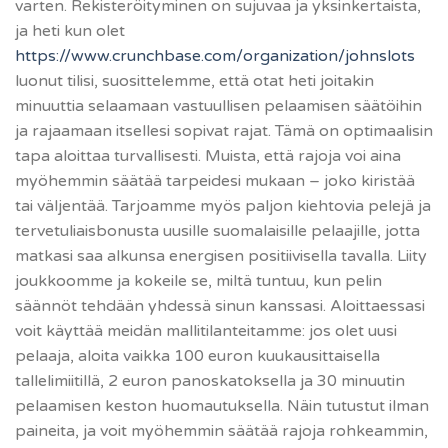
varten. Rekisteröityminen on sujuvaa ja yksinkertaista,
ja heti kun olet
https://www.crunchbase.com/organization/johnslots
luonut tilisi, suosittelemme, että otat heti joitakin
minuuttia selaamaan vastuullisen pelaamisen säätöihin
ja rajaamaan itsellesi sopivat rajat. Tämä on optimaalisin
tapa aloittaa turvallisesti. Muista, että rajoja voi aina
myöhemmin säätää tarpeidesi mukaan – joko kiristää
tai väljentää. Tarjoamme myös paljon kiehtovia pelejä ja
tervetuliaisbonusta uusille suomalaisille pelaajille, jotta
matkasi saa alkunsa energisen positiivisella tavalla. Liity
joukkoomme ja kokeile se, miltä tuntuu, kun pelin
säännöt tehdään yhdessä sinun kanssasi. Aloittaessasi
voit käyttää meidän mallitilanteitamme: jos olet uusi
pelaaja, aloita vaikka 100 euron kuukausittaisella
tallelimiitillä, 2 euron panoskatoksella ja 30 minuutin
pelaamisen keston huomautuksella. Näin tutustut ilman
paineita, ja voit myöhemmin säätää rajoja rohkeammin,