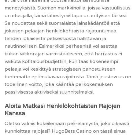
et tarvitse murehtia odottamattoman suurista
menetyksistä. Suomen markkinoilla, joissa vastuullisuus
on etusijalla, tämä lähestymistapa on erityisen tärkeä.
Se noudattaa sekä suomalaista lainsäädäntöä että
jokaisen pelaajan henkilökohtaista rajatuntumaa,
tehden jokaisesta pelisessiosta hallittavan ja
nautinnollisen. Esimerkiksi perheenisä voi asettaa
tiukan viikkorajan varmistaakseen, että harrastus ei
vaikuta kotitalousbudjettiin, kun taas kokeneempi
pelaaja voi keskittyä strategiseen panostukseen
tuntematta epämukavaa rajoitusta. Tämä joustavuus on
todellinen voitto, joka kääntää pelikokemuksen
passiivisesta aktiiviseksi suunnitelmaksi.
Aloita Matkasi Henkilökohtaisten Rajojen
Kanssa
Oletko valmis kokeilemaan peli-elämystä, joka oikeasti
kunnioittaa rajojasi? HugoBets Casino on tässä sinua