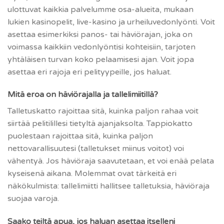
ulottuvat kaikkia palvelumme osa-alueita, mukaan
lukien kasinopelit, live-kasino ja urheiluvedonlyönti. Voit
asettaa esimerkiksi panos- tai häviörajan, joka on
voimassa kaikkiin vedonlyöntisi kohteisiin, tarjoten
yhtäläisen turvan koko pelaamisesi ajan. Voit jopa
asettaa eri rajoja eri pelityypeille, jos haluat.
Mitä eroa on häviörajalla ja tallelimiitillä?
Talletuskatto rajoittaa sitä, kuinka paljon rahaa voit
siirtää pelitilillesi tietyltä ajanjaksolta. Tappiokatto
puolestaan rajoittaa sitä, kuinka paljon
nettovarallisuutesi (talletukset miinus voitot) voi
vähentyä. Jos häviöraja saavutetaan, et voi enää pelata
kyseisenä aikana. Molemmat ovat tärkeitä eri
näkökulmista: tallelimiitti hallitsee talletuksia, häviöraja
suojaa varoja.
Saako teiltä apua, jos haluan asettaa itselleni