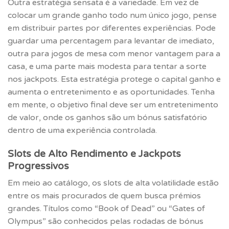
Outra estratégia sensata é a variedade. Em vez de
colocar um grande ganho todo num único jogo, pense
em distribuir partes por diferentes experiências. Pode
guardar uma percentagem para levantar de imediato,
outra para jogos de mesa com menor vantagem para a
casa, e uma parte mais modesta para tentar a sorte
nos jackpots. Esta estratégia protege o capital ganho e
aumenta o entretenimento e as oportunidades. Tenha
em mente, o objetivo final deve ser um entretenimento
de valor, onde os ganhos são um bónus satisfatório
dentro de uma experiência controlada.
Slots de Alto Rendimento e Jackpots
Progressivos
Em meio ao catálogo, os slots de alta volatilidade estão
entre os mais procurados de quem busca prémios
grandes. Títulos como “Book of Dead” ou “Gates of
Olympus” são conhecidos pelas rodadas de bónus