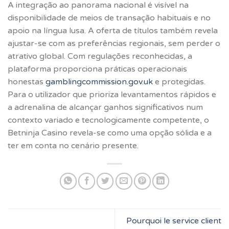
A integração ao panorama nacional é visível na
disponibilidade de meios de transação habituais e no
apoio na língua lusa. A oferta de títulos também revela
ajustar-se com as preferências regionais, sem perder o
atrativo global. Com regulações reconhecidas, a
plataforma proporciona práticas operacionais
honestas
gamblingcommission.gov.uk
e protegidas.
Para o utilizador que prioriza levantamentos rápidos e
a adrenalina de alcançar ganhos significativos num
contexto variado e tecnologicamente competente, o
Betninja Casino revela-se como uma opção sólida e a
ter em conta no cenário presente.
Pourquoi le service client