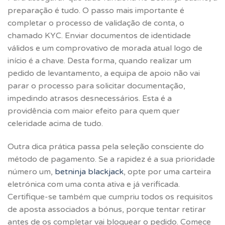
preparação é tudo. O passo mais importante é
completar o processo de validação de conta, o
chamado KYC. Enviar documentos de identidade
válidos e um comprovativo de morada atual logo de
início é a chave. Desta forma, quando realizar um
pedido de levantamento, a equipa de apoio não vai
parar o processo para solicitar documentação,
impedindo atrasos desnecessários. Esta é a
providência com maior efeito para quem quer
celeridade acima de tudo.
Outra dica prática passa pela seleção consciente do
método de pagamento. Se a rapidez é a sua prioridade
número um,
betninja blackjack
, opte por uma carteira
eletrónica com uma conta ativa e já verificada.
Certifique-se também que cumpriu todos os requisitos
de aposta associados a bónus, porque tentar retirar
antes de os completar vai bloquear o pedido. Comece