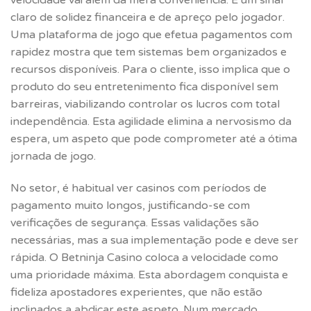
velocidade vai além da mera conveniência. É um sinal
claro de solidez financeira e de apreço pelo jogador.
Uma plataforma de jogo que efetua pagamentos com
rapidez mostra que tem sistemas bem organizados e
recursos disponíveis. Para o cliente, isso implica que o
produto do seu entretenimento fica disponível sem
barreiras, viabilizando controlar os lucros com total
independência. Esta agilidade elimina a nervosismo da
espera, um aspeto que pode comprometer até a ótima
jornada de jogo.
No setor, é habitual ver casinos com períodos de
pagamento muito longos, justificando-se com
verificações de segurança. Essas validações são
necessárias, mas a sua implementação pode e deve ser
rápida. O Betninja Casino coloca a velocidade como
uma prioridade máxima. Esta abordagem conquista e
fideliza apostadores experientes, que não estão
inclinados a abdicar este aspeto. Num mercado