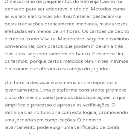
O mecanismo de pagamentos do Betninja Casino foi
pensado para ser adaptável e rápido. Métodos como
as wallets eletrónicas Skrill ou Neteller destacam-se
pelas transações praticamente imediatas, muitas vezes
efetuadas em menos de 24 horas. Os cartões de débito
e crédito, como Visa ou Mastercard, seguem o caminho
convencional, com prazos que podem ir de um a três
dias úteis, segundo também do banco. É essencial ler
os termos, porque certos métodos têm limites mínimos
e máximos que afetam a estratégia do jogador.
Um fator a destacar é a simetria entre depósitos e
levantamentos. Uma plataforma consistente promove
o uso do mesmo canal para as duas operações, o que
simplifica o processo e apressa as verificações. O
Betninja Casino funciona com esta lógica, promovendo
uma jornada sem complicações. O primeiro
levantamento pode exigir uma verificação de conta