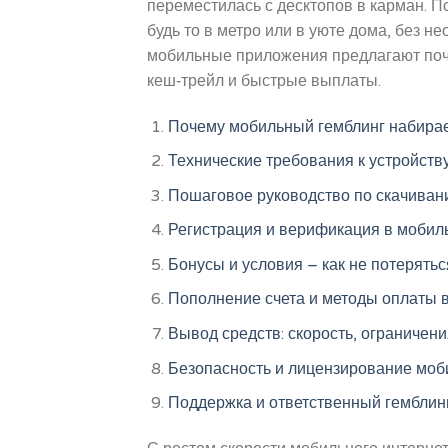
переместилась с десктопов в карман. П
будь то в метро или в уюте дома, без н
мобильные приложения предлагают почт
кеш‑трейл и быстрые выплаты.
Почему мобильный гемблинг набирае
Технические требования к устройств
Пошаговое руководство по скачиван
Регистрация и верификация в мобил
Бонусы и условия – как не потерятьс
Пополнение счета и методы оплаты 
Вывод средств: скорость, ограничени
Безопасность и лицензирование моб
Поддержка и ответственный гемблин