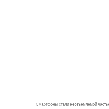
Смартфоны стали неотъемлемой частью 