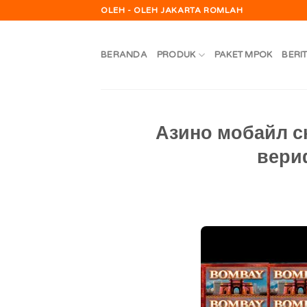
Skip
OLEH - OLEH JAKARTA ROMLAH
to
content
BERANDA
PRODUK
PAKET MPOK
BERI
Азино мобайл ск
вери