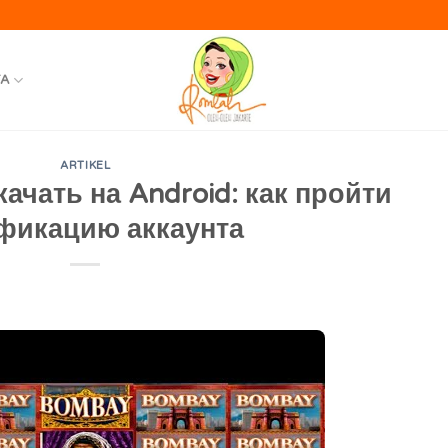
TA
ARTIKEL
ачать на Android: как пройти
фикацию аккаунта