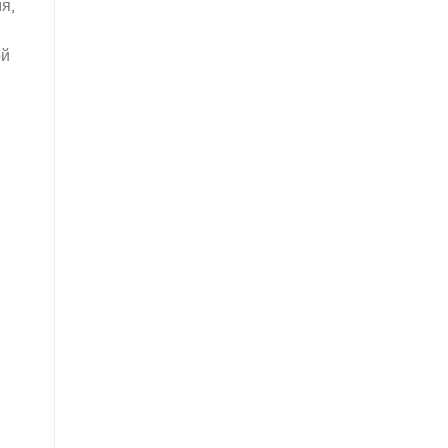
я,
ой