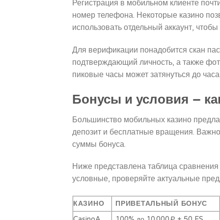
Регистрация в мобильном клиенте почти
номер телефона. Некоторые казино позв
использовать отдельный аккаунт, чтобы
Для верификации понадобится скан пасп
подтверждающий личность, а также фото
пиковые часы может затянуться до часа
Бонусы и условия – ка
Большинство мобильных казино предла
депозит и бесплатные вращения. Важно
суммы бонуса.
Ниже представлена таблица сравнения
условные, проверяйте актуальные пред
КАЗИНО
ПРИВЕТАЛЬНЫЙ БОНУС
CasinoA
100% до 10 000 ₽ + 50 FS