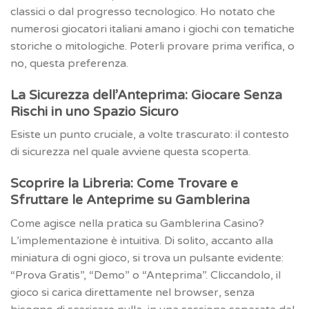
classici o dal progresso tecnologico. Ho notato che
numerosi giocatori italiani amano i giochi con tematiche
storiche o mitologiche. Poterli provare prima verifica, o
no, questa preferenza.
La Sicurezza dell’Anteprima: Giocare Senza
Rischi in uno Spazio Sicuro
Esiste un punto cruciale, a volte trascurato: il contesto
di sicurezza nel quale avviene questa scoperta.
Scoprire la Libreria: Come Trovare e
Sfruttare le Anteprime su Gamblerina
Come agisce nella pratica su Gamblerina Casino?
L’implementazione è intuitiva. Di solito, accanto alla
miniatura di ogni gioco, si trova un pulsante evidente:
“Prova Gratis”, “Demo” o “Anteprima”. Cliccandolo, il
gioco si carica direttamente nel browser, senza