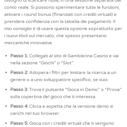
bisogno di scaricare nulla, in una sessione separata dal
conto reale. Si possono sperimentare tutte le funzioni,
attivare i round bonus (finanziati con crediti virtuali) e
prendere confidenza con la tabella dei pagamenti. Il
mio consiglio è di usare questa opzione soprattutto per
i nuovi titoli sul mercato, che spesso presentano
meccaniche innovative.
Passo 1:
Collegati al sito di Gamblerina Casino e vai
nella sezione “Giochi” o “Slot”.
Passo 2:
Adopera i filtri per limitare la ricerca a un
genere o a uno sviluppatore specifico, se vuoi.
Passo 3:
Trova il pulsante “Gioca in Demo” o “Prova”
sulla copertina del gioco che ti interessa.
Passo 4:
Clicca e aspetta che la versione demo si
carichi nel tuo browser.
Passo 5:
Gioca con i crediti virtuali che ti vengono