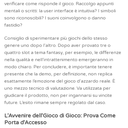
verificare come risponde il gioco. Raccolgo appunti
mentali o scritti: la user interface è intuitiva? I simboli
sono riconoscibili? I suoni coinvolgono o danno
fastidio?
Consiglio di sperimentare più giochi dello stesso
genere uno dopo l’altro. Dopo aver provato tre o
quattro slot a tema fantasy, per esempio, le differenze
nella qualità e nell’intrattenimento emergeranno in
modo chiaro. Per concludere, è importante tenere
presente che la demo, per definizione, non replica
esattamente l’emozione del gioco d’azzardo reale. È
uno mezzo tecnico di valutazione. Va utilizzata per
giudicare il prodotto, non per ingannarsi su vincite
future. L’esito rimane sempre regolato dal caso.
L’Avvenire dell’Gioco di Gioco: Prova Come
Porta d’Accesso