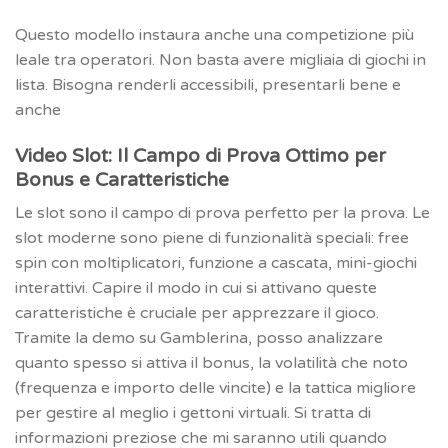
Questo modello instaura anche una competizione più
leale tra operatori. Non basta avere migliaia di giochi in
lista. Bisogna renderli accessibili, presentarli bene e
anche
Video Slot: Il Campo di Prova Ottimo per
Bonus e Caratteristiche
Le slot sono il campo di prova perfetto per la prova. Le
slot moderne sono piene di funzionalità speciali: free
spin con moltiplicatori, funzione a cascata, mini-giochi
interattivi. Capire il modo in cui si attivano queste
caratteristiche è cruciale per apprezzare il gioco.
Tramite la demo su Gamblerina, posso analizzare
quanto spesso si attiva il bonus, la volatilità che noto
(frequenza e importo delle vincite) e la tattica migliore
per gestire al meglio i gettoni virtuali. Si tratta di
informazioni preziose che mi saranno utili quando