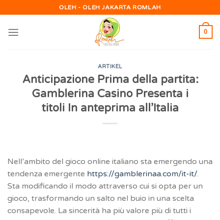
Skip
OLEH - OLEH JAKARTA ROMLAH
to
content
0
ARTIKEL
Anticipazione Prima della partita:
Gamblerina Casino Presenta i
titoli In anteprima all’Italia
Nell’ambito del gioco online italiano sta emergendo una
tendenza emergente
https://gamblerinaa.com/it-it/
.
Sta modificando il modo attraverso cui si opta per un
gioco, trasformando un salto nel buio in una scelta
consapevole. La sincerità ha più valore più di tutti i