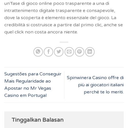
un’fase di gioco online poco trasparente a una di
intrattenimento digitale trasparente e consapevole,
dove la scoperta è elemento essenziale del gioco. La
credibilità si costruisce a partire dal primo clic, anche se
quel click non costa ancora niente.
Sugestões para Conseguir
Spinwinera Casino offre di
Mais Regularidade ao
più ai giocatori italiani
Apostar no Mr Vegas
perché te lo meriti.
Casino em Portugal
Tinggalkan Balasan