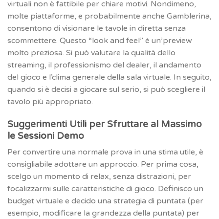
virtuali non è fattibile per chiare motivi. Nondimeno,
molte piattaforme, e probabilmente anche Gamblerina,
consentono di visionare le tavole in diretta senza
scommettere. Questo “look and feel” è un’preview
molto preziosa. Si può valutare la qualità dello
streaming, il professionismo del dealer, il andamento
del gioco e l’clima generale della sala virtuale. In seguito,
quando si è decisi a giocare sul serio, si può scegliere il
tavolo più appropriato.
Suggerimenti Utili per Sfruttare al Massimo
le Sessioni Demo
Per convertire una normale prova in una stima utile, è
consigliabile adottare un approccio. Per prima cosa,
scelgo un momento di relax, senza distrazioni, per
focalizzarmi sulle caratteristiche di gioco. Definisco un
budget virtuale e decido una strategia di puntata (per
esempio, modificare la grandezza della puntata) per