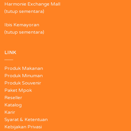
Harmonie Exchange Mall
(tutup sementara)
Ibis Kemayoran
(tutup sementara)
LINK
Produk Makanan
Produk Minuman
Produk Souvenir
Paket Mpok
Reseller
Katalog
Karir
Syarat & Ketentuan
Kebijakan Privasi