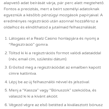
alapvető adat beírását várja, pár perc alatt megtehető.
Fontos a precizitás, mert a beírt személyi adatoknak
egyezniük a később pénzügyi mozgások papírjaival. A
eredményes regisztráció után azonnal hozzáférsz a
oldalhoz és elindíthatod a jutalmaid felhasználását.
Látogass el a Realz Casino honlapjára és nyomj a
“Regisztráció” gomra.
Töltsd ki ki a regisztrációs formot valódi adataiddal
(név, email cím, születési dátum).
Erősítsd meg a regisztrációdat az emailben kapott
címre kattintva.
Lépj be az új felhasználói névvel és jelszóval.
Menj a “Kassza” vagy “Bónuszok” szekcióba, és
válaszd ki ki a kívánt akciót.
Végezd végre az első betéted a kiválasztott bónusz