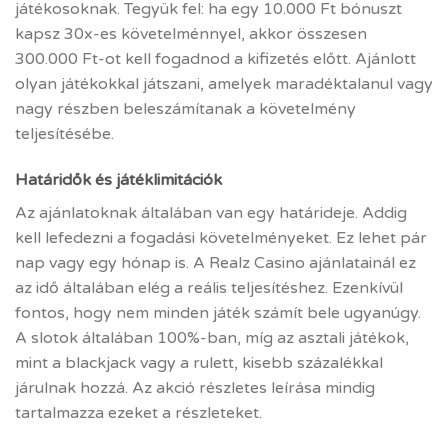
játékosoknak. Tegyük fel: ha egy 10.000 Ft bónuszt
kapsz 30x-es követelménnyel, akkor összesen
300.000 Ft-ot kell fogadnod a kifizetés előtt. Ajánlott
olyan játékokkal játszani, amelyek maradéktalanul vagy
nagy részben beleszámítanak a követelmény
teljesítésébe.
Határidők és játéklimitációk
Az ajánlatoknak általában van egy határideje. Addig
kell lefedezni a fogadási követelményeket. Ez lehet pár
nap vagy egy hónap is. A Realz Casino ajánlatainál ez
az idő általában elég a reális teljesítéshez. Ezenkívül
fontos, hogy nem minden játék számít bele ugyanúgy.
A slotok általában 100%-ban, míg az asztali játékok,
mint a blackjack vagy a rulett, kisebb százalékkal
járulnak hozzá. Az akció részletes leírása mindig
tartalmazza ezeket a részleteket.