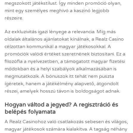
megszokott játékstílust. Így minden promóció olyan,
mint egy személyes meghívó a kaszinó legjobb
részeire.
Az exkluzivitás igazi lényege a relevancia. Míg más
oldalak általános ajánlatokat kínálnak, a Realz Casino
célzottan kommunikál a magyar játékosokkal. A
promóciók valódi értéket szeretnének biztosítani. Ez a
filozófia a nyelvezetben, a támogatott magyar fizetési
módokban és a helyi szabályok alkalmazásában is
megmutatkozik. A bónuszok itt tehát nem puszta
ígéretek, hanem a játékélmény alapvető, átgondolt
részei, amelyek hosszú távon is boldogságot adnak.
Hogyan váltod a jegyed? A regisztráció és
belépés folyamata
A Realz Casinohoz való csatlakozás sebesen és világos,
magyar játékosok számára kialakítva. A tagság néhány