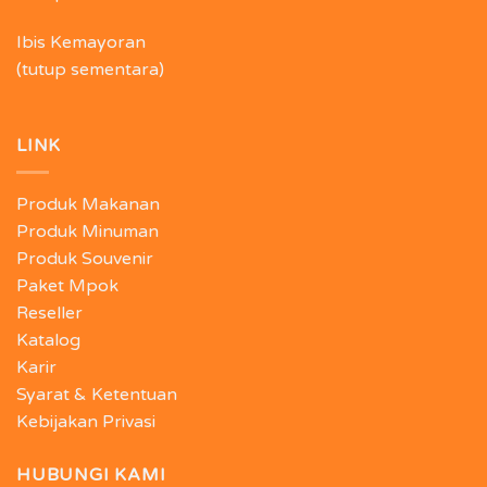
Ibis Kemayoran
(tutup sementara)
LINK
Produk Makanan
Produk Minuman
Produk Souvenir
Paket Mpok
Reseller
Katalog
Karir
Syarat & Ketentuan
Kebijakan Privasi
HUBUNGI KAMI