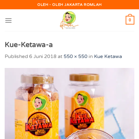
Skip
OLEH - OLEH JAKARTA ROMLAH
to
content
0
Kue-Ketawa-a
Published
6 Juni 2018
at
550 × 550
in
Kue Ketawa