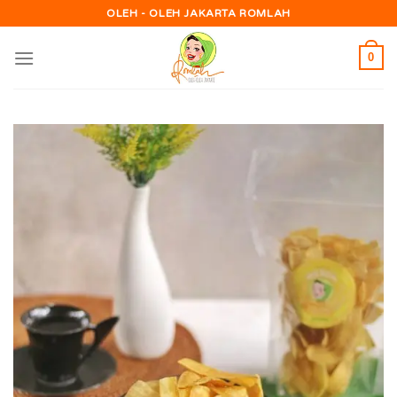
Skip
OLEH - OLEH JAKARTA ROMLAH
to
content
0