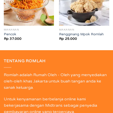
MAKANAN
MAKANAN
Pencok
Rengginang Mpok Romlah
Rp
37.000
Rp
25.000
TENTANG ROMLAH
Romlah adalah Rumah Oleh - Oleh yang menyediakan
oleh-oleh khas Jakarta untuk buah tangan anda ke
sanak keluarga.
Untuk kenyamanan berbelanja online kami
bekerjasama dengan Midtrans sebagai penyedia
pembayaran online yang terpercaya.